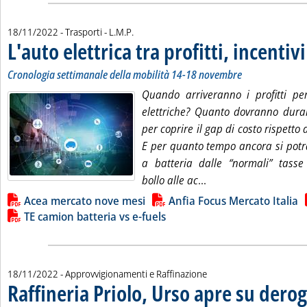
di:
18/11/2022
- Trasporti -
L.M.P.
L'auto elettrica tra profitti, incentivi
Cronologia settimanale della mobilità 14-18 novembre
Quando arriveranno i profitti per
elettriche? Quanto dovranno durar
per coprire il gap di costo rispetto 
E per quanto tempo ancora si potra
a batteria dalle “normali” tasse 
Leggi tutta la notizia
bollo alle ac
...
Lista allegati PDF alla notizia
Acea mercato nove mesi
Anfia Focus Mercato Italia
TE camion batteria vs e-fuels
18/11/2022
- Approvvigionamenti e Raffinazione
Raffineria Priolo, Urso apre su der