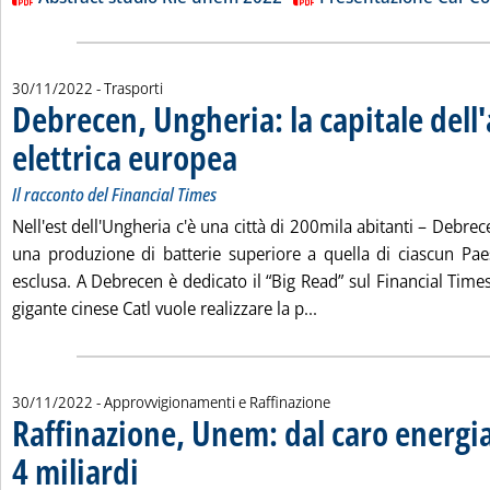
30/11/2022
- Trasporti
Debrecen, Ungheria: la capitale dell
elettrica europea
. Sottotitolo: Il racconto del Financial Times
. Pubblicata mercoledì 30 novembre 2022 alle 1
Il racconto del Financial Times
Nell'est dell'Ungheria c'è una città di 200mila abitanti – Debre
una produzione di batterie superiore a quella di ciascun P
esclusa. A Debrecen è dedicato il “Big Read” sul Financial Times d
Leggi tutta la notizia
gigante cinese Catl vuole realizzare la p...
30/11/2022
- Approvvigionamenti e Raffinazione
Raffinazione, Unem: dal caro energi
4 miliardi
. Sottotitolo: La dg Barbanti all'Arera: incidenza di 7 euro al barile
. Pubblicata mercoledì 30 novembre 2022 alle 12.28.