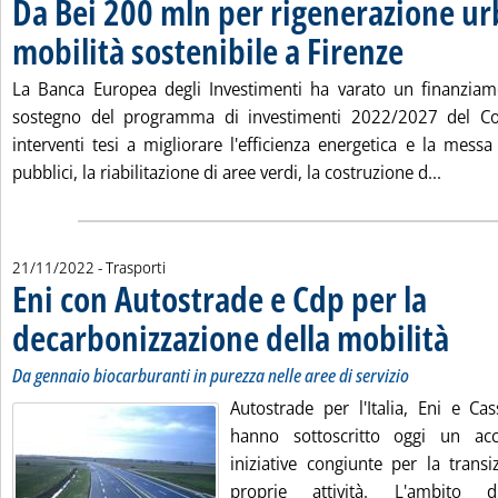
Da Bei 200 mln per rigenerazione ur
mobilità sostenibile a Firenze
. Pubblicata merc
La Banca Europea degli Investimenti ha varato un finanzia
sostegno del programma di investimenti 2022/2027 del C
interventi tesi a migliorare l'efficienza energetica e la messa 
Leggi t
pubblici, la riabilitazione di aree verdi, la costruzione d...
21/11/2022
- Trasporti
Eni con Autostrade e Cdp per la
decarbonizzazione della mobilità
. Sottoti
. Pubblic
Da gennaio biocarburanti in purezza nelle aree di servizio
Autostrade per l'Italia, Eni e Cas
hanno sottoscritto oggi un ac
iniziative congiunte per la transi
proprie attività. L'ambito d