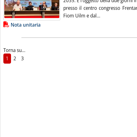
2035. È l'oggetto della due giorni i
presso il centro congresso Frenta
Leggi tutta la no
Fiom Uilm e dal...
Lista allegati PDF alla notizia
Nota unitaria
Torna su...
1
2
3