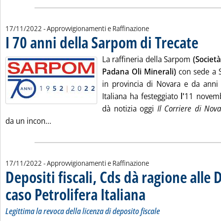
17/11/2022
- Approvvigionamenti e Raffinazione
I 70 anni della Sarpom di Trecate
. Pubblic
La raffineria della Sarpom
(Società
Padana Oli Minerali)
con sede a 
in provincia di Novara e da anni 
Italiana ha festeggiato
l'
11 novembr
dà notizia oggi
Il Corriere di Nov
Leggi tutta la notizia: 'I 70 anni della Sarpom di 
da un incon...
17/11/2022
- Approvvigionamenti e Raffinazione
Depositi fiscali, Cds dà ragione alle
caso Petrolifera Italiana
. Sottotitolo: Legittima la revoca
. Pubblicata giovedì 17 novembr
Legittima la revoca della licenza di deposito fiscale