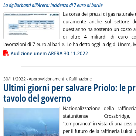
La dg Barbanti all'Arera: incidenza di 7 euro al barile
La corsa dei prezzi di gas naturale 
duramente anche sul settore del
quest'anno ha sostento un costo ag
di oltre 4 miliardi di euro co
lavorazioni di 7 euro al barile. Lo ha detto oggi la dg di Unem, 
Lista allegati PDF alla notizia
Audizione unem ARERA 30.11.2022
30/11/2022
- Approvvigionamenti e Raffinazione
Ultimi giorni per salvare Priolo: le p
tavolo del governo
. Pubblicata mercoledì 30 novembre 2022 all
Nazionalizzazione della raffiner
statunitense Crossbridge, 
“temporanea” in vista di una cessio
per il futuro della raffineria Lukoil