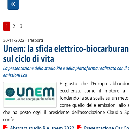
1
2
3
30/11/2022
- Trasporti
Unem: la sfida elettrico-biocarburant
sul ciclo di vita
. Sottotitolo: La presentazione dello studio Rie e della
. Pubblicata mercoledì 30 novembre 2022 alle 18.51.
La presentazione dello studio Rie e della piattaforma realizzata con il
emissioni Lca
È giusto che l'Europa abbando
eccellenza, come il motore a 
fondando la sua scelta su un metod
come quello delle emissioni allo 
che ha posto oggi il presidente dell'associazione Claudio Sp
Leggi tutta la notizia: 'Unem: la sfida elettrico-biocarbur
confe...
Lista allegati PDF alla notizia
Abstract studio Rie unem 2022
Presentazione Car C