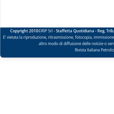
Copyright 2010
©RIP Srl -
Staffetta Quotidiana - Reg. Tri
E' vietata la riproduzione, ritrasmissione, fotocopia, immissione 
altro modo di diffusione delle notizie o ser
Rivista Italiana Petrol