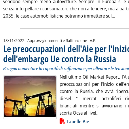
vendono sempre meno autovetture. Sempre in Europa si è d
senza interpellare i consumatori, che non a tendere, ma a parti
Leggi t
2035, le case automobilistiche potranno immettere sul...
di:
18/11/2022
- Approvvigionamenti e Raffinazione -
A.P.
Le preoccupazioni dell'Aie per l'inizi
dell'embargo Ue contro la Russia
. Sottotit
. Pubblic
Bisogna aumentare la capacità di raffinazione per allentare le tensioni 
Nell'ultimo Oil Market Report, l'A
preoccupazioni per l'inizio dell'
contro la Russia, che avrà ripercu
diesel. “I mercati petroliferi 
bilanciati mentre si avvicinano i 
Leggi tutta la 
scorte Ocse al livel...
Lista allegati PDF alla notizia
Tabelle Aie