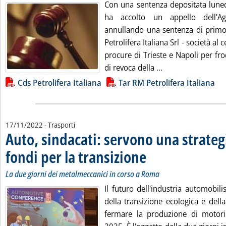
Con una sentenza depositata lunedì
ha accolto un appello dell'A
annullando una sentenza di primo 
Petrolifera Italiana Srl - società al 
procure di Trieste e Napoli per fro
Leggi tutta la not
di revoca della ...
Lista allegati PDF alla notizia
Cds Petrolifera Italiana
Tar RM Petrolifera Italiana
17/11/2022
- Trasporti
Auto, sindacati: servono una strate
fondi per la transizione
. Sottotitolo: La due giorni dei 
. Pubblicata giovedì 17 novembre
La due giorni dei metalmeccanici in corso a Roma
Il futuro dell'industria automobili
della transizione ecologica e dell
fermare la produzione di motori