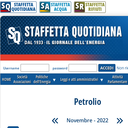
S
S
S
Q
A
R
STAFFETTA
STAFFETTA
STAFFETTA
QUOTIDIANA
ACQUA
RIFIUTI
'Modulo Login per accedere'
Non ri
Username
password
Società
Politiche
Attività
HOME
▼
Leggi e atti amministrativi
▼
Associazioni
dell'Energia
Parlamentare
Petrolio
Novembre - 2022