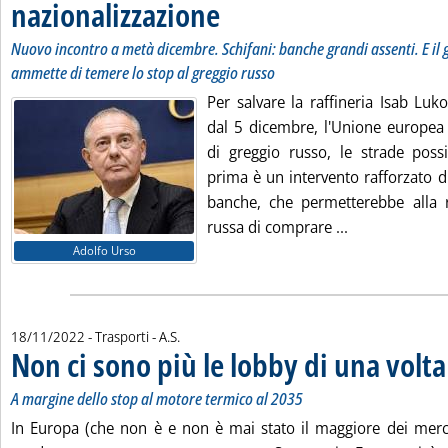
nazionalizzazione
. Sottotitolo: Nuovo incontro a metà dicembre. S
. Pubblicata venerdì 18 novembre 2022 alle 14.
Nuovo incontro a metà dicembre. Schifani: banche grandi assenti. E il
ammette di temere lo stop al greggio russo
Per salvare la raffineria Isab Luk
dal 5 dicembre, l'Unione europea 
di greggio russo, le strade possi
prima è un intervento rafforzato d
banche, che permetterebbe alla ra
Leggi tutta la
russa di comprare ...
Adolfo Urso
di:
18/11/2022
- Trasporti -
A.S.
Non ci sono più le lobby di una volta
A margine dello stop al motore termico al 2035
In Europa (che non è e non è mai stato il maggiore dei merca