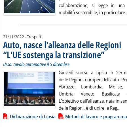
collaborazione, si legge in una
mobilità sostenibile, in particolare..
21/11/2022
- Trasporti
Auto, nasce l'alleanza delle Regioni
“L'UE sostenga la transizione”
. Sottotitolo: Ur
. Pubblicata lun
Urso: tavolo automotive il 5 dicembre
Giovedì scorso a Lipsia in Germa
delle Regioni europee dell'auto. Per
Abruzzo, Lombardia, Molise, 
Umbria, Veneto, Basilicata 
L'obiettivo dell'alleanza, nata in s
Leg
delle Regioni, è di unire le Reg...
Lista allegati PDF alla notizia
Dichiarazione di Lipsia
Metodi di lavoro e programma