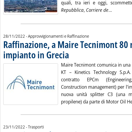
quali, tra ieri e oggi, scommett
Leggi tutt
Repubblica
,
Corriere de
...
28/11/2022
- Approvvigionamenti e Raffinazione
Raffinazione, a Maire Tecnimont 80 
impianto in Grecia
. Pubblicata lunedì 28 novembre 2022 alle 1
Maire Tecnimont comunica in una n
KT – Kinetics Technology S.p.A.
contratto EPCm (Engineeri
Construction management) per l'i
nuova unità splitter C3 (una 
propilene) da parte di Motor Oil H
23/11/2022
- Trasporti