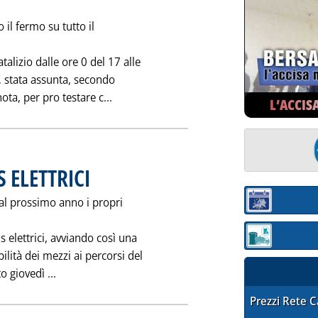
il fermo su tutto il
talizio dalle ore 0 del 17 alle
‚ stata assunta, secondo
Leggi tutta la notizia: 'TRASPORTO VE
ota, per pro testare c...
L’ACCIS
 ELETTRICI
. Pubblicata mercoledì 29 novembre 1995 alle 0.0.
 dal prossimo anno i propri
Sezione:
s elettrici, avviando così una
Sezione: quotaz
ilità dei mezzi ai percorsi del
Leggi tutta la notizia: 'AD ORVIETO PRIMI BUS ELET
o giovedì ...
STAFFETTA PRE
Prezzi Rete 