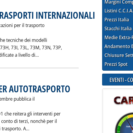
Margini Com
Listini C.C.I.A
RASPORTI INTERNAZIONALI
. Pubblicata mercoledì 29 
Prezzi Italia
zazioni per il trasporto
Stacchi Italia
Medie Extra-
 che tecniche dei modelli
Andamento E
 73H, 73I, 73L, 73M, 73N, 73P,
Leggi tutta la notizia: 'NUOVI MODELLI P
cate a livello di...
Chiusure Set
Prezzi Spot
EVENTI - 
PER AUTOTRASPORTO
. Pubblicata mercoledì 29 novembre 1995 al
vembre pubblica il
che reitera gli interventi per
 conto di terzi, nonchè per il
Leggi tutta la notizia: 'SU G.U. NUOVO D.L. PE
 trasporto. A...