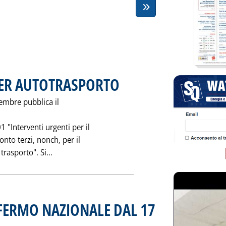
PER AUTOTRASPORTO
. Pubblicata giovedì 30 novembre 1995 alle 
vembre pubblica il
"Interventi urgenti per il
onto terzi, nonch‚ per il
Leggi tutta la notizia: 'SU G.U. NUOVO D.L. P
trasporto". Si...
FERMO NAZIONALE DAL 17
ovedì 30 novembre 1995 alle 0.0.