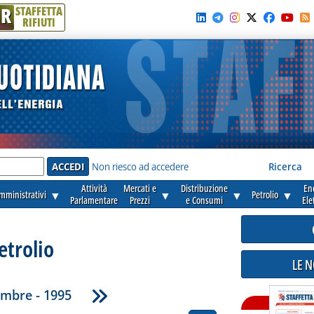
R
STAFFETTA
RIFIUTI
e'
Non riesco ad accedere
Ricerca
Attività
Mercati e
Distribuzione
En
amministrativi
▼
▼
▼
Petrolio
▼
Parlamentare
Prezzi
e Consumi
Ele
etrolio
LE 
mbre - 1995