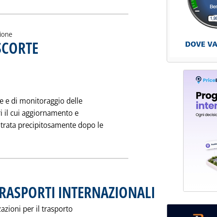
zione
SCORTE
. Pubblicata sabato 25 novembre 1995 alle 0.0.
ne e di monitoraggio delle
ri il cui aggiornamento e
ntrata precipitosamente dopo le
 notizia: 'IL "DEGRADO" DELLE SCORTE'
RASPORTI INTERNAZIONALI
. Pubblicata sabato 25 nov
zazioni per il trasporto