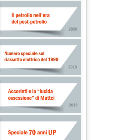
ORAZIONI RAFFINERIE: - 2,1% NEI PRIMI NOVE MESI DEL 1995'
E 1995'