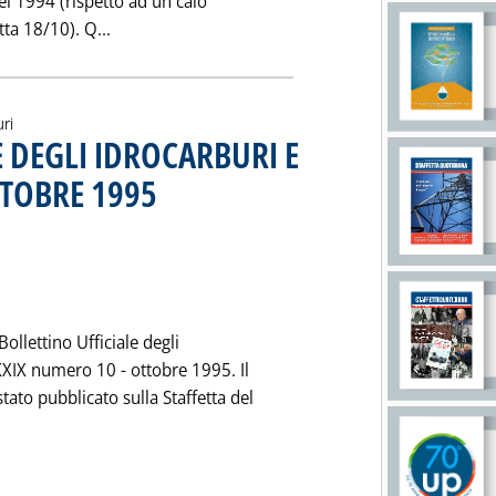
el 1994 (rispetto ad un calo
Leggi tutta la notizia: 'SI ACCENTUA CALO LAV
tta 18/10). Q...
uri
E DEGLI IDROCARBURI E
TTOBRE 1995
. Pubblicata martedì 21 novembre 1995 alle 0.0.
ollettino Ufficiale degli
XXIX numero 10 - ottobre 1995. Il
to pubblicato sulla Staffetta del
INO UFFICIALE DEGLI IDROCARBURI E DELLA GEOTERMIA: OTTOBR