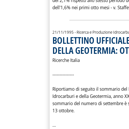
del 2,1% rispetto allo stesso periodo d
dell'1,6% nei primi otto mesi - v. Staffe
21/11/1995
- Ricerca e Produzione Idrocarb
BOLLETTINO UFFICIAL
DELLA GEOTERMIA: O
Ricerche Italia
---------------
Riportiamo di seguito il sommario del B
Idrocarburi e della Geotermia, anno X
sommario del numero di settembre è sta
13 ottobre.
Leggi tutta la notizia: 'BOLLETT
...