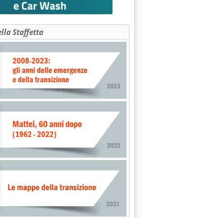
995 alle 0.0.
ella Staffetta
O NAZIONALE TRASPORTI'