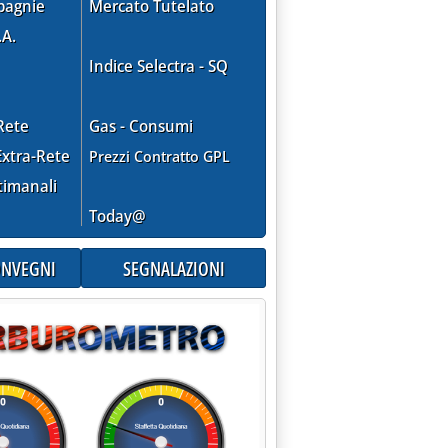
pagnie
Mercato Tutelato
.A.
novembre 1995 alle 0.0.
Indice Selectra - SQ
Rete
Gas - Consumi
xtra-Rete
Prezzi Contratto GPL
ER TRASPORTI INTERNAZIONALI'
timanali
Today@
CONVEGNI
SEGNALAZIONI
le 0.0.
R AUTOTRASPORTO'