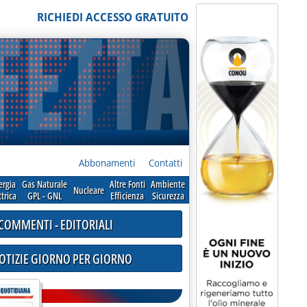
RICHIEDI ACCESSO GRATUITO
Abbonamenti
Contatti
ergia
Gas Naturale
Altre Fonti
Ambiente
Nucleare
ttrica
GPL - GNL
Efficienza
Sicurezza
COMMENTI - EDITORIALI
NOTIZIE GIORNO PER GIORNO