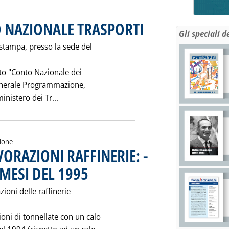
O NAZIONALE TRASPORTI
. Pubblicata venerdì 24 novembre 1
Gli speciali d
 stampa, presso la sede del
eto "Conto Nazionale dei
generale Programmazione,
Leggi tutta la notizia: 'PRESENTATO IL CONT
nistero dei Tr...
zione
ORAZIONI RAFFINERIE: -
 MESI DEL 1995
. Pubblicata mercoledì 22 novembre 1995 alle 0.0.
ioni delle raffinerie
lioni di tonnellate con un calo