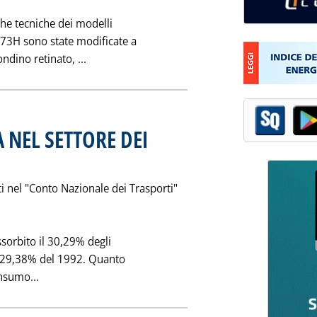
 che tecniche dei modelli
73H sono state modificate a
Leggi tutta la notizia: 'NUOVI MODELLI PER
ondino retinato, ...
 NEL SETTORE DEI
mbre 1995 alle 0.0.
i nel "Conto Nazionale dei Trasporti"
ssorbito il 30,29% degli
 il 29,38% del 1992. Quanto
Leggi tutta la notizia: 'I CONSUMI DI ENERGIA NEL SE
onsumo...