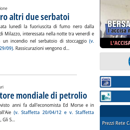
zione
ro altri due serbatoi
. Pubblicata martedì 30 settembre 2014 alle
uata lunedì la fuoriuscita di fumo nero dalla
 di Milazzo, interessata nella notte tra venerdì e
 un incendio nel serbatoio di stoccaggio
(v.
L’ACCIS
Leggi tutta la notizia: 'Milazz
 29/09)
. Rassicurazioni vengono d...
Sezione:
uri
tore mondiale di petrolio
. Pubblicata martedì 30 settem
Sezione: quotaz
isto anni fa dall'economista Ed Morse e in
all'Aie
(v. Staffetta 20/04/12 e
v. Staffetta
Leggi tutta la notizia: 'Aie, Usa primo produttore mondia
)
, Gli S...
STAFFETTA PRE
Prezzi Rete 