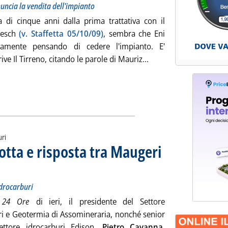
nnuncia la vendita dell'impianto
a di cinque anni dalla prima trattativa con il
lesch
(v. Staffetta 05/10/09)
, sembra che Eni
vamente pensando di cedere l'impianto. E'
Leggi tutta la notizia:
ive Il Tirreno, citando le parole di Mauriz...
uri
botta e risposta tra Maugeri
otenziale delle risorse di idrocarburi
bre 2014 alle 11.35.
idrocarburi
 24 Ore
di ieri, il presidente del Settore
ri e Geotermia di Assomineraria, nonché senior
ettore idrocarburi Edison,
Pietro Cavanna
,