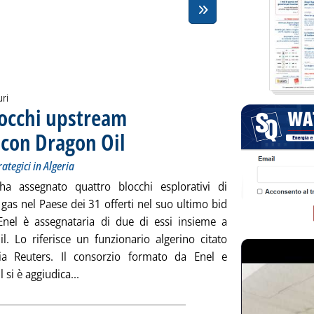
uri
locchi upstream
 con Dragon Oil
. Sottotitolo: Arcelli (Enel): ci confermiamo investitori str
. Pubblicata martedì 30 settembre 2014 alle 15.35.
rategici in Algeria
 ha assegnato quattro blocchi esplorativi di
 gas nel Paese dei 31 offerti nel suo ultimo bid
nel è assegnataria di due di essi insieme a
l. Lo riferisce un funzionario algerino citato
zia Reuters. Il consorzio formato da Enel e
Leggi tutta la notizia: 'Algeria, assegnati 4 bl
 si è aggiudica...