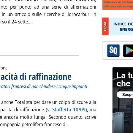
unto per punto ad una serie di affermazioni
in un articolo sulle ricerche di idrocarburi in
Leggi tutta la notizia: 'L'upstream in Italia, bo
rso il 24 sette...
zione
pacità di raffinazione
. Sottotitolo: Scadrà nel 2015 l'impegno pre
. Pubblicata lunedì 29 settembre 2014 alle 
atori francesi di non chiudere i cinque impianti
anche Total sta per dare un colpo di scure alla
pacità di raffinazione
(v. Staffetta 10/09)
, ma
 è ancora molto lunga. Secondo quanto scrive
Leggi tutta la notizia: 'Total e
compagnia petrolifera francese d...