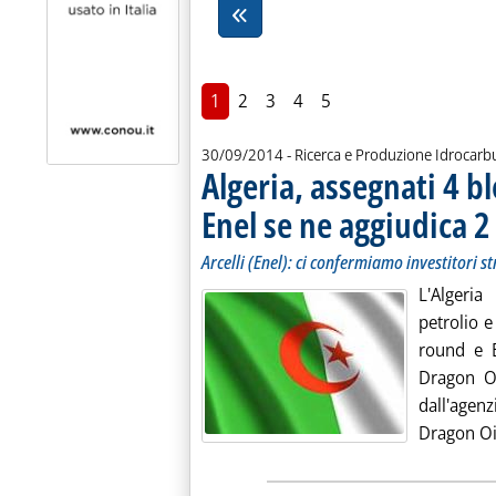
1
2
3
4
5
30/09/2014
- Ricerca e Produzione Idrocarb
Algeria, assegnati 4 b
Enel se ne aggiudica 2
Arcelli (Enel): ci confermiamo investitori st
L'Algeria
petrolio e
round e E
Dragon Oi
dall'agen
Dragon Oil