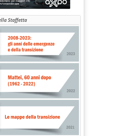
ella Staffetta
one di Eni e Kogas'