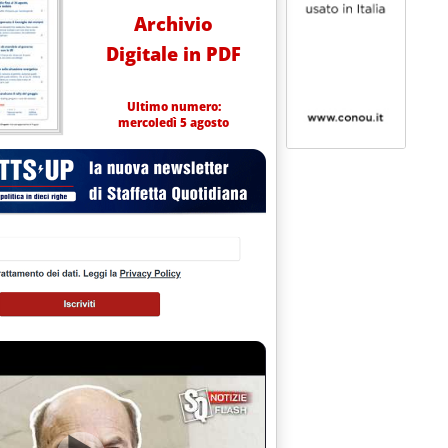
Archivio
Digitale in PDF
Ultimo numero:
mercoledì 5 agosto
ategici in Algeria
occhi upstream . Enel se ne aggiudica 2 con Dragon Oil'