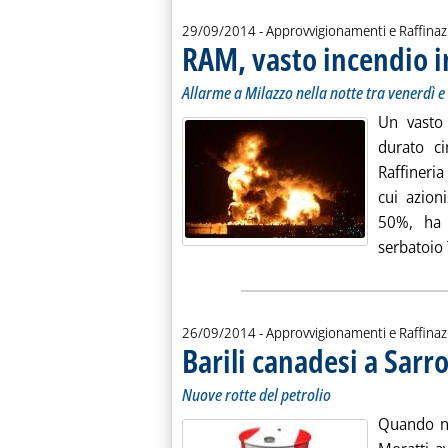
29/09/2014
- Approvvigionamenti e Raffina
RAM, vasto incendio i
Allarme a Milazzo nella notte tra venerdì e
Un vasto 
durato ci
Raffineri
cui azion
50%, ha 
serbatoio 
26/09/2014
- Approvvigionamenti e Raffinaz
Barili canadesi a Sarr
Nuove rotte del petrolio
Quando ne