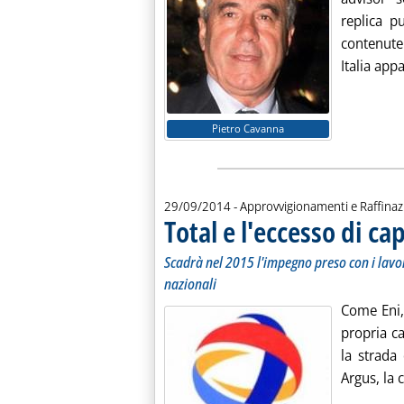
replica p
contenute 
Italia appa
Pietro Cavanna
29/09/2014
- Approvvigionamenti e Raffina
Total e l'eccesso di ca
Scadrà nel 2015 l'impegno preso con i lavor
nazionali
Come Eni, 
propria ca
la strada
Argus, la 