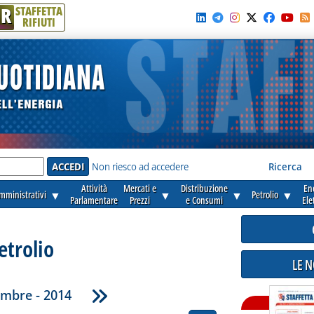
R
STAFFETTA
RIFIUTI
e'
Non riesco ad accedere
Ricerca
Attività
Mercati e
Distribuzione
En
amministrativi
▼
▼
▼
Petrolio
▼
Parlamentare
Prezzi
e Consumi
Ele
etrolio
LE 
embre - 2014