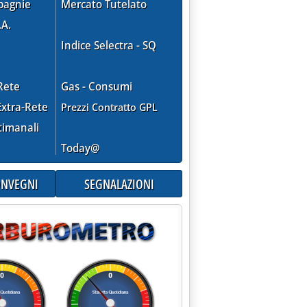
pagnie
Mercato Tutelato
.A.
Indice Selectra - SQ
Rete
Gas - Consumi
.
xtra-Rete
Prezzi Contratto GPL
timanali
Today@
CONVEGNI
SEGNALAZIONI
 '
lettere in cui si annuncia la vendita dell'impianto
 alle 13.17.