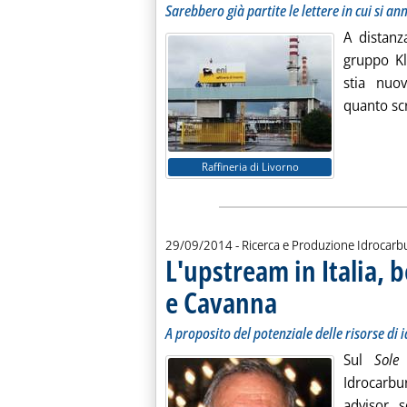
Sarebbero già partite le lettere in cui si a
A distanz
gruppo K
stia nuo
quanto scr
Raffineria di Livorno
29/09/2014
- Ricerca e Produzione Idrocarb
L'upstream in Italia, 
e Cavanna
. Sottotitolo: A proposito del p
. Pubblicata lunedì 29 settem
A proposito del potenziale delle risorse di 
Sul
Sole
Idrocarbu
advisor s