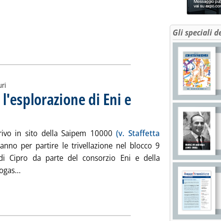
Gli speciali d
uri
l'esplorazione di Eni e
le 10.49.
rivo in sito della Saipem 10000
(v. Staffetta
tanno per partire le trivellazione nel blocco 9
di Cipro da parte del consorzio Eni e della
Leggi tutta la notizia: 'Upstream Cipro, al via l'esplorazi
gas...