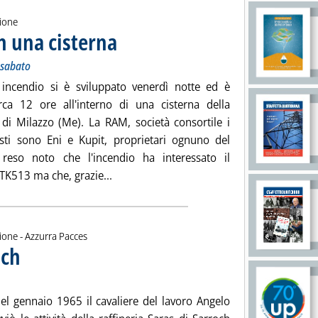
zione
n una cisterna
. Sottotitolo: Allarme a Milazzo nella notte tra venerdì e sa
. Pubblicata lunedì 29 settembre 2014 alle 8.58.
 sabato
incendio si è sviluppato venerdì notte ed è
rca 12 ore all'interno di una cisterna della
a di Milazzo (Me). La RAM, società consortile i
isti sono Eni e Kupit, proprietari ognuno del
reso noto che l'incendio ha interessato il
Leggi tutta la notizia: 'RAM, vasto incen
TK513 ma che, grazie...
di:
ione -
Azzurra Pacces
och
. Sottotitolo: Nuove rotte del petrolio
. Pubblicata venerdì 26 settembre 2014 alle 14.52.
l gennaio 1965 il cavaliere del lavoro Angelo