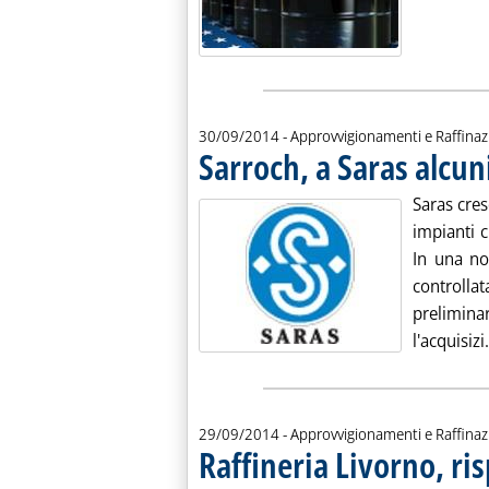
30/09/2014
- Approvvigionamenti e Raffina
Sarroch, a Saras alcun
Saras cres
impianti c
In una not
controlla
preliminar
l'acquisizi.
29/09/2014
- Approvvigionamenti e Raffina
Raffineria Livorno, ri