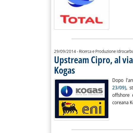
29/09/2014
- Ricerca e Produzione Idrocarb
Upstream Cipro, al via 
Kogas
. Pubblicata lunedì 29 settembre 2014 al
Dopo l'ar
23/09)
, s
offshore 
coreana Ko