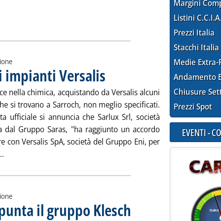
Margini Com
Listini C.C.I.A
Prezzi Italia
Stacchi Italia
zione
Medie Extra-
i impianti Versalis
. Pubblicata martedì 30 settembre 2014 alle 9.15
Andamento E
Chiusure Set
ce nella chimica, acquistando da Versalis alcuni
he si trovano a Sarroch, non meglio specificati.
Prezzi Spot
a ufficiale si annuncia che Sarlux Srl, società
ta dal Gruppo Saras, "ha raggiunto un accordo
EVENTI - 
e con Versalis SpA, società del Gruppo Eni, per
Leggi tutta la notizia: 'Sarroch, a Saras alcuni impianti Versalis
..
zione
spunta il gruppo Klesch
. Sottotitolo: Sarebbero già partite le 
. Pubblicata lunedì 29 settembre 2014