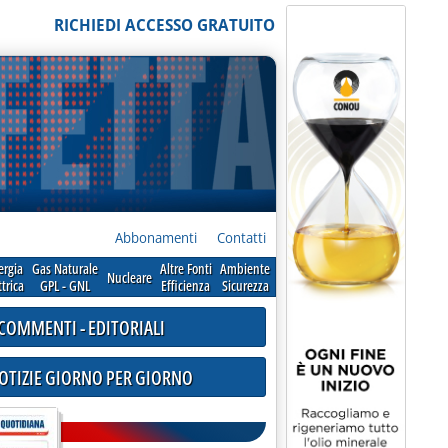
RICHIEDI ACCESSO GRATUITO
Abbonamenti
Contatti
ergia
Gas Naturale
Altre Fonti
Ambiente
Nucleare
ttrica
GPL - GNL
Efficienza
Sicurezza
COMMENTI - EDITORIALI
NOTIZIE GIORNO PER GIORNO