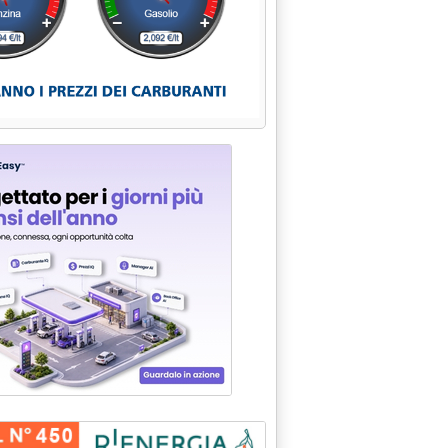
 'Raffineria Livorno, rispunta il gruppo Klesch'