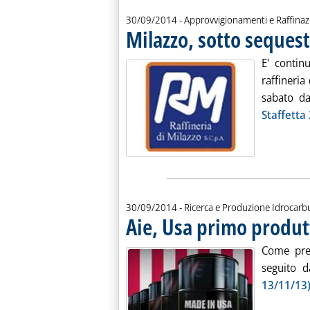
30/09/2014
- Approvvigionamenti e Raffina
Milazzo, sotto sequest
E' contin
raffineria
sabato da
Staffetta
30/09/2014
- Ricerca e Produzione Idrocarb
Aie, Usa primo produt
Come prev
seguito d
13/11/13