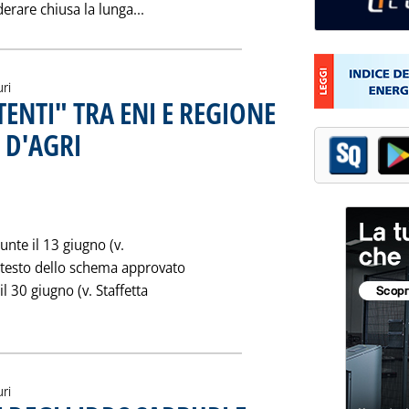
Leggi tutta la notizia: 'VAL D'AGRI: 
erare chiusa la lunga...
uri
ENTI" TRA ENI E REGIONE
 D'AGRI
. Pubblicata venerdì 20 novembre 1998 alle 0.0.
unte il 13 giugno (v.
l testo dello schema approvato
il 30 giugno (v. Staffetta
la notizia: 'IL "PROTOCOLLO D'INTENTI" TRA ENI E REGIONE BA
uri