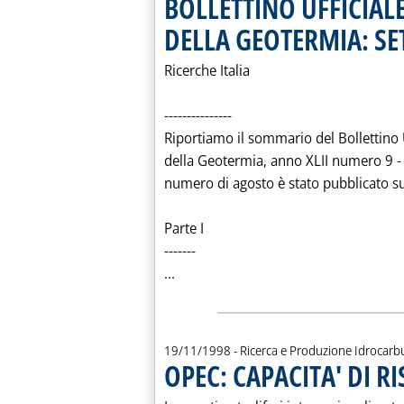
BOLLETTINO UFFICIAL
DELLA GEOTERMIA: S
Ricerche Italia
---------------
Riportiamo il sommario del Bollettino U
della Geotermia, anno XLII numero 9 -
numero di agosto è stato pubblicato sul
Parte I
-------
Leggi tutta la notizia: 'BOLLETT
...
19/11/1998
- Ricerca e Produzione Idrocarb
OPEC: CAPACITA' DI R