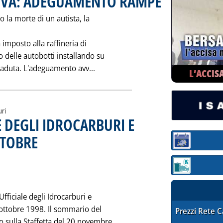
OVA: ADEGUAMENTO RAMPE
o la morte di un autista, la
imposto alla raffineria di
 delle autobotti installando su
Leggi tutta la notizia: 'RAFFINE
caduta. L'adeguamento avv...
L’ACCIS
uri
E DEGLI IDROCARBURI E
TTOBRE
. Pubblicata martedì 24 novembre 1998 alle 0.0.
Sezione:
Sezione: quotaz
fficiale degli Idrocarburi e
ottobre 1998. Il sommario del
STAFFETTA PRE
Prezzi Rete 
 sulla Staffetta del 20 novembre.