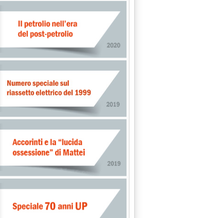
' DI RISERVA A 4,5 MILIONI B/G'
INERIE: + 5,4% NEI PRIMI 9 MESI'