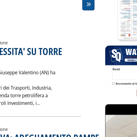
zione
ESSITA' SU TORRE
re 1998 alle 0.0.
Giuseppe Valentino (AN) ha
 dei Trasporti, Industria,
enda torre petrolifera a
Leggi tutta la notizia: 'CIVITAVECCHIA: PE
li Investimenti, i...
zione
. Pubblicata giovedì 26 n