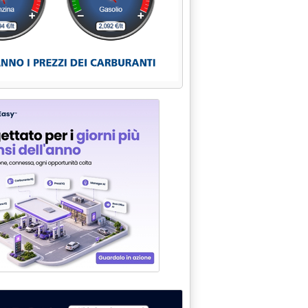
RTO: AIUTI PER RINNOVO DEL "PARCO" ED INTERVENTI PER RID
e 0.0.