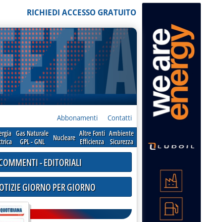
RICHIEDI ACCESSO GRATUITO
Abbonamenti
Contatti
ergia
Gas Naturale
Altre Fonti
Ambiente
Nucleare
ttrica
GPL - GNL
Efficienza
Sicurezza
COMMENTI - EDITORIALI
NOTIZIE GIORNO PER GIORNO