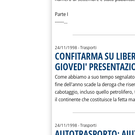
Parte I
Leggi tutta la notizia: 'BOL
------...
24/11/1998
- Trasporti
CONFITARMA SU LIBE
GIOVEDI' PRESENTAZI
Come abbiamo a suo tempo segnalato (v
fine dell'anno scade la deroga che riserv
cabotaggio, incluso quello petrolifero, tr
il continente che costituisce la fetta ma
24/11/1998
- Trasporti
AUTOTRASPORTO: AIU