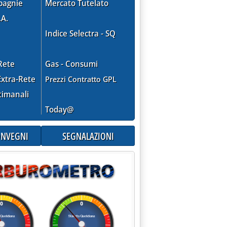
pagnie
Mercato Tutelato
.A.
Indice Selectra - SQ
TOBRE'
Rete
Gas - Consumi
xtra-Rete
Prezzi Contratto GPL
timanali
re 1998 alle 0.0.
Today@
CONVEGNI
SEGNALAZIONI
LIBERALIZZAZIONE CABOTAGGIO GIOVEDI' PRESENTAZIONE STUD