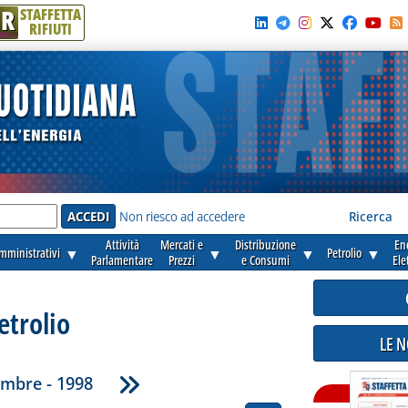
R
STAFFETTA
RIFIUTI
e'
Non riesco ad accedere
Ricerca
Attività
Mercati e
Distribuzione
En
amministrativi
▼
▼
▼
Petrolio
▼
Parlamentare
Prezzi
e Consumi
Ele
etrolio
LE 
mbre - 1998