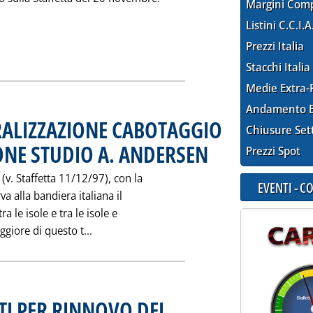
Margini Com
Listini C.C.I.A
Prezzi Italia
LETTINO UFFICIALE DEGLI IDROCARBURI E DELLA GEOTERMIA: OT
Stacchi Italia
Medie Extra-
Andamento E
RALIZZAZIONE CABOTAGGIO
Chiusure Set
ONE STUDIO A. ANDERSEN
. Pubblicata martedì 24 novemb
Prezzi Spot
. Staffetta 11/12/97), con la
EVENTI - 
a alla bandiera italiana il
a le isole e tra le isole e
Leggi tutta la notizia: 'CONFITARMA SU 
ggiore di questo t...
TI PER RINNOVO DEL