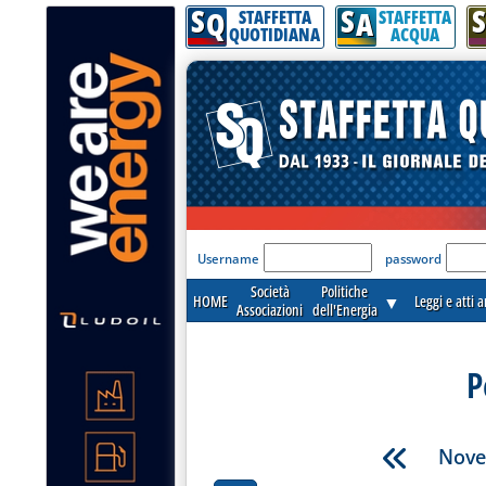
S
S
S
Q
A
STAFFETTA
STAFFETTA
QUOTIDIANA
ACQUA
'Modulo Login per acceder
Username
password
Società
Politiche
HOME
▼
Leggi e atti 
Associazioni
dell'Energia
P
Nove