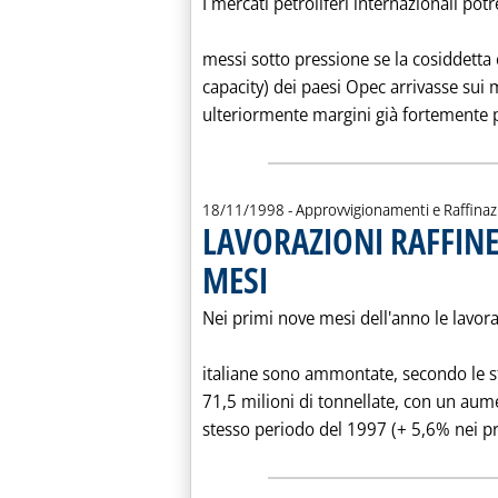
I mercati petroliferi internazionali po
messi sotto pressione se la cosiddetta 
capacity) dei paesi Opec arrivasse sui
ulteriormente margini già fortemente pen
18/11/1998
- Approvvigionamenti e Raffina
LAVORAZIONI RAFFINER
MESI
. Pubblicata mercoledì 18 novembre 1998 al
Nei primi nove mesi dell'anno le lavoraz
italiane sono ammontate, secondo le st
71,5 milioni di tonnellate, con un aum
stesso periodo del 1997 (+ 5,6% nei pri