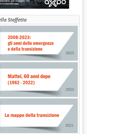
ella Staffetta
BRE'
 1998 alle 0.0.