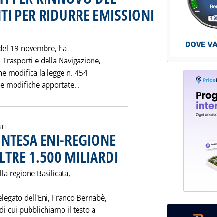
TI PER RIDURRE EMISSIONI
novembre 1998 alle 0.0.
e del 19 novembre, ha
 Trasporti e della Navigazione,
he modifica la legge n. 454
Leggi tutta la notizia: 'AUTOTRASPO
Le modifiche apportate...
uri
INTESA ENI-REGIONE
LTRE 1.500 MILIARDI
. Pubblicata venerdì 20 novembre 1998 all
la regione Basilicata,
elegato dell'Eni, Franco Bernabè,
di cui pubblichiamo il testo a