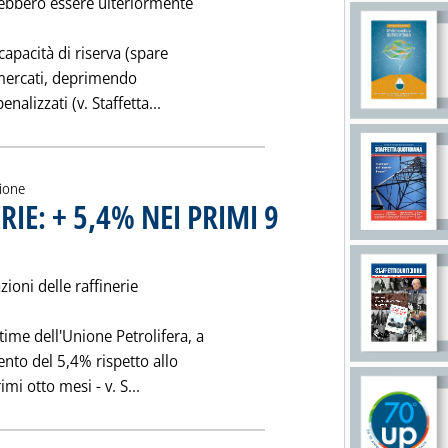
trebbero essere ulteriormente
capacità di riserva (spare
 mercati, deprimendo
Leggi tutta la notizia: 'OPEC: CAPACITA
alizzati (v. Staffetta...
zione
IE: + 5,4% NEI PRIMI 9
le 0.0.
ioni delle raffinerie
ime dell'Unione Petrolifera, a
ento del 5,4% rispetto allo
Leggi tutta la notizia: 'LAVORAZIONI RAFF
mi otto mesi - v. S...