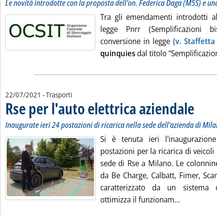
Le novità introdotte con la proposta dell'on. Federica Daga (M5S) e 
Tra gli emendamenti introdotti a
legge Pnrr (Semplificazioni b
conversione in legge
(v. Staffetta
quinquies
dal titolo “Semplificazion
22/07/2021
- Trasporti
Rse per l'auto elettrica aziendale
. Sottotit
. Pubblica
Inaugurate ieri 24 postazioni di ricarica nella sede dell'azienda di Mil
Si è tenuta ieri l'inaugurazio
postazioni per la ricarica di veicoli 
sede di Rse a Milano. Le colonnine
da Be Charge, Calbatt, Fimer, Sca
caratterizzato da un sistema 
Leggi tutta
ottimizza il funzionam...