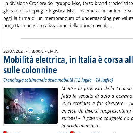
La divisione Crociere del gruppo Msc, terzo brand crocieristic
globale di shipping e logistica Msc, insieme a Fincantieri e
oggi la firma di un memorandum of understanding per valut
Leggi tut
progettazione e la realizzazione della prima nave da ...
di:
22/07/2021
- Trasporti -
L.M.P.
Mobilità elettrica, in Italia è corsa al
sulle colonnine
. Sottotitolo: Cronologia settimanale della mobilità (12
. Pubblicata giovedì 22 luglio 2021 alle 14.46.
Cronologia settimanale della mobilità (12 luglio – 18 luglio)
Mentre la proposta della Commiss
fatto la vendita di auto a benzina
2035 continua a far discutere – u
emersa da diversi rappresentanti 
europei – il governo spagnolo ha p
Leggi tutta la n
la produzione di a
...