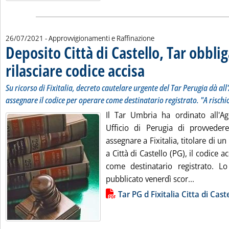
26/07/2021
- Approvvigionamenti e Raffinazione
Deposito Città di Castello, Tar obbli
rilasciare codice accisa
. Sottotitolo: Su ricorso di Fixital
. Pubblicata lunedì 26 luglio 2021 
Su ricorso di Fixitalia, decreto cautelare urgente del Tar Perugia dà al
assegnare il codice per operare come destinatario registrato. "A rischio
Il Tar Umbria ha ordinato all'A
Ufficio di Perugia di provveder
assegnare a Fixitalia, titolare di 
a Città di Castello (PG), il codice 
come destinatario registrato. L
Leggi tutt
pubblicato venerdì scor...
Lista allegati PDF alla notizia
Tar PG d Fixitalia Citta di Cast