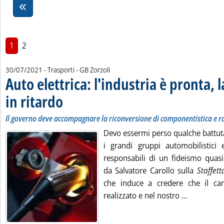
1
2
di:
30/07/2021
- Trasporti -
GB Zorzoli
Auto elettrica: l'industria è pronta, l
in ritardo
. Sottotitolo: Il governo deve accompagnare la riconversione di com
. Pubblicata venerdì 30 luglio 2021 alle 13.35.
Il governo deve accompagnare la riconversione di componentistica e r
Devo essermi perso qualche battut
i grandi gruppi automobilistici 
responsabili di un fideismo quasi
da Salvatore Carollo sulla
Staffett
che induce a credere che il c
Leggi tutta
realizzato e nel nostro ...