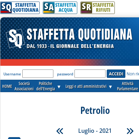
S
S
S
Q
A
R
STAFFETTA
STAFFETTA
STAFFETTA
QUOTIDIANA
ACQUA
RIFIUTI
'Modulo Login per accedere'
Non ri
Username
password
Società
Politiche
Attività
HOME
▼
Leggi e atti amministrativi
▼
Associazioni
dell'Energia
Parlamentare
Petrolio
Luglio - 2021