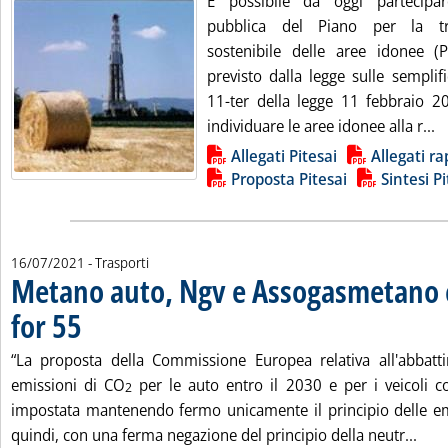
È possibile da oggi partecipar
pubblica del Piano per la tra
sostenibile delle aree idonee (Pi
previsto dalla legge sulle semplif
11-ter della legge 11 febbraio 2
Le
individuare le aree idonee alla r...
Lista allegati PDF alla notizia
Allegati Pitesai
Allegati r
Proposta Pitesai
Sintesi Pi
16/07/2021
- Trasporti
Metano auto, Ngv e Assogasmetano c
for 55
. Pubblicata venerdì 16 luglio 2021 alle 12.39.
“La proposta della Commissione Europea relativa all'abbat
emissioni di CO
per le auto entro il 2030 e per i veicoli 
2
impostata mantenendo fermo unicamente il principio delle emi
Legg
quindi, con una ferma negazione del principio della neutr...