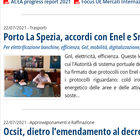
Lista allegati PDF alla notizia
ACEA progress report 2021
Focus UE Mercati Internaz
22/07/2021
- Trasporti
Porto La Spezia, accordi con Enel e 
Per elettrificazione banchine, efficienza, Gnl, mobilità, digitalizzazion
Gnl, elettricità, efficienza. Queste 
cui l'Autorità di sistema portuale d
ha firmato due protocolli con Enel 
i protocolli riguardano: cold iro
energetico delle aree e delle attiv
Leggi tutta la notizia: 'Por
soste...
22/07/2021
- Approvvigionamenti e Raffinazione
Ocsit, dietro l'emendamento al decr