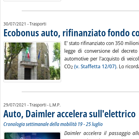
30/07/2021
- Trasporti
Ecobonus auto, rifinanziato fondo c
E' stato rifinanziato con 350 milioni
legge di conversione del decreto 
automotive per l'acquisto di veico
CO
(v. Staffetta 12/07)
. Lo ricorda
2
di:
29/07/2021
- Trasporti -
L.M.P.
Auto, Daimler accelera sull'elettrico
. 
. 
Cronologia settimanale della mobilità 19 - 25 luglio
Daimler accelera il passaggio alla