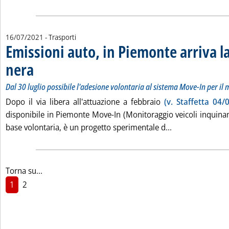
16/07/2021
- Trasporti
Emissioni auto, in Piemonte arriva la
nera
. Sottotitolo: Dal 30 luglio possibile l'adesione volontaria al sistema Move-In pe
. Pubblicata venerdì 16 luglio 2021 alle 10.32.
Dal 30 luglio possibile l'adesione volontaria al sistema Move-In per il
Dopo il via libera all'attuazione a febbraio
(v. Staffetta 04/
disponibile in Piemonte Move-In (Monitoraggio veicoli inquinan
Leggi tutta la n
base volontaria, è un progetto sperimentale d...
Torna su...
1
2