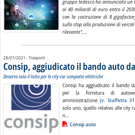
gruppo tedesco ha annunciato un i
ai 40 miliardi di euro entro il 2030
con la costruzione di 8 gigafacto
sullo stop alla produzione di veicol
Leggi tutta la notizia: 
rilevante”,
...
28/07/2021
- Trasporti
Consip, aggiudicato il bando auto da
Deserto solo il lotto per le city car compatte elettriche
Consip ha aggiudicato il bando d
per la fornitura di autovei
amministrazione
(v. Staffetta 3
solo uno, quello relativo alle city 
Leggi tutta la notizia: 'Consip,
n...
Lista allegati PDF alla notizia
Consip auto