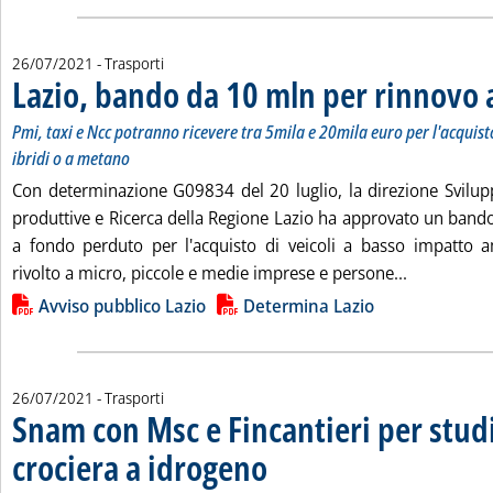
26/07/2021
- Trasporti
Lazio, bando da 10 mln per rinnovo 
Pmi, taxi e Ncc potranno ricevere tra 5mila e 20mila euro per l'acquisto d
ibridi o a metano
Con determinazione G09834 del 20 luglio, la direzione Svilup
produttive e Ricerca della Regione Lazio ha approvato un bando
a fondo perduto per l'acquisto di veicoli a basso impatto a
Leggi tutta
rivolto a micro, piccole e medie imprese e persone...
Lista allegati PDF alla notizia
Avviso pubblico Lazio
Determina Lazio
26/07/2021
- Trasporti
Snam con Msc e Fincantieri per stud
crociera a idrogeno
. Pubblicata lunedì 26 luglio 2021 alle 11.4