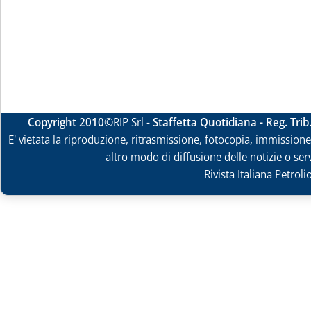
Copyright 2010
©RIP Srl -
Staffetta Quotidiana - Reg. Tri
E' vietata la riproduzione, ritrasmissione, fotocopia, immissione 
altro modo di diffusione delle notizie o ser
Rivista Italiana Petrol