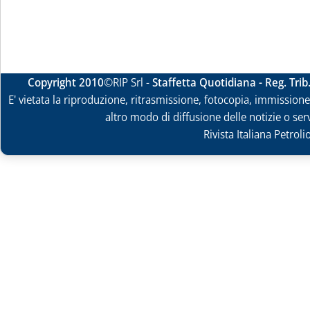
Copyright 2010
©RIP Srl -
Staffetta Quotidiana - Reg. Tri
E' vietata la riproduzione, ritrasmissione, fotocopia, immissione 
altro modo di diffusione delle notizie o ser
Rivista Italiana Petrol