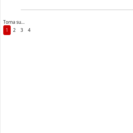
Torna su...
1
2
3
4