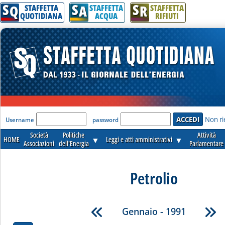
S
S
S
Q
A
R
STAFFETTA
STAFFETTA
STAFFETTA
QUOTIDIANA
ACQUA
RIFIUTI
'Modulo Login per accedere'
Non ri
Username
password
Società
Politiche
Attività
HOME
▼
Leggi e atti amministrativi
▼
Associazioni
dell'Energia
Parlamentare
Petrolio
Gennaio - 1991