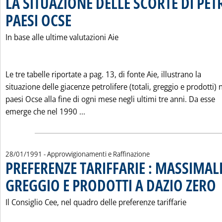
LA SITUAZIONE DELLE SCORTE DI PET
PAESI OCSE
. Pubblicata lunedì 28 gennaio 1991 alle 0.0.
In base alle ultime valutazioni Aie
Le tre tabelle riportate a pag. 13, di fonte Aie, illustrano la
situazione delle giacenze petrolifere (totali, greggio e prodotti) 
paesi Ocse alla fine di ogni mese negli ultimi tre anni. Da esse
Leggi tutta la notizia: 'LA SITUAZIO
emerge che nel 1990 ...
28/01/1991
- Approvvigionamenti e Raffinazione
PREFERENZE TARIFFARIE : MASSIMAL
GREGGIO E PRODOTTI A DAZIO ZERO
. 
Il Consiglio Cee, nel quadro delle preferenze tariffarie