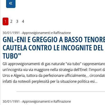
1
2
3
4
30/01/1991
- Approvvigionamenti e Raffinazione
GNL-ENI E GREGGIO A BASSO TENORE:
CAUTELA CONTRO LE INCOGNITE DEL 
TUBO"
. Pubblicata mercoledì 30 gennaio 1991 alle 0.0.
Gli approvvigionamenti di gas naturale "via tubo" rappresentan
un'incognita via via maggiore nella strategia dell'Enel: l'import d
Urss e Algeria, tuttora da perfezionare ufficialmente, ‚ circonda
Legg
infatti da notevoli perplessità per la situazione politica esi...
30/01/1991
- Approvvigionamenti e Raffinazione