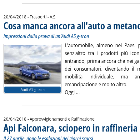
di:
20/04/2018
- Trasporti -
A.S.
Cosa manca ancora all'auto a metan
Impressioni dalla prova di un'Audi A5 g-tron
L'automobile, almeno nei Paesi pi
senz'altro tra i prodotti più icon
entrando, prima ancora che nei ga
dei consumatori, diventando il 
mobilità individuale, ma a
emancipazione e molto altro.
Audi A5 g-tron
Leggi tutta la notizia: 'C
Oggi ...
20/04/2018
- Approvvigionamenti e Raffinazione
Api Falconara, sciopero in raffineria
. 
.
Il 27 aprile, dopo le esalazioni dei giorni scorsi