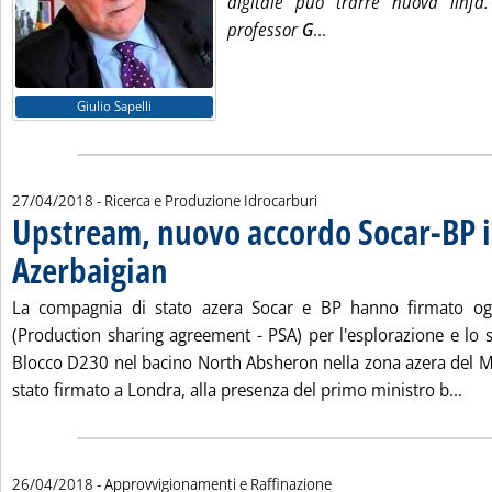
digitale può trarre nuova linfa
Leggi tutta la notizia
professor
G
...
Giulio Sapelli
27/04/2018
- Ricerca e Produzione Idrocarburi
Upstream, nuovo accordo Socar-BP 
Azerbaigian
. Pubblicata venerdì 27 aprile 2018 alle 8.53.
La compagnia di stato azera Socar e BP hanno firmato o
(Production sharing agreement - PSA) per l'esplorazione e lo 
Blocco D230 nel bacino North Absheron nella zona azera del M
Leg
stato firmato a Londra, alla presenza del primo ministro b...
26/04/2018
- Approvvigionamenti e Raffinazione