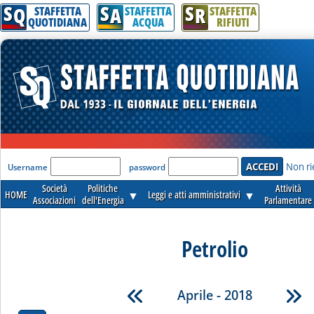
S
S
S
Q
A
R
STAFFETTA
STAFFETTA
STAFFETTA
QUOTIDIANA
ACQUA
RIFIUTI
'Modulo Login per accedere'
Non ri
Username
password
Società
Politiche
Attività
HOME
▼
Leggi e atti amministrativi
▼
Associazioni
dell'Energia
Parlamentare
Petrolio
Aprile - 2018