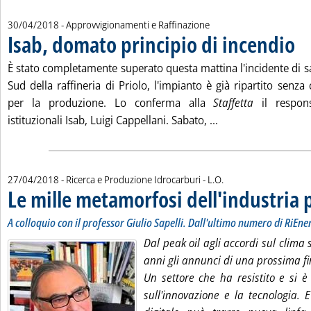
30/04/2018
- Approvvigionamenti e Raffinazione
Isab, domato principio di incendio
. Pub
È stato completamente superato questa mattina l'incidente di s
Sud della raffineria di Priolo, l'impianto è già ripartito senza
per la produzione. Lo conferma alla
Staffetta
il respons
Leggi tutta la noti
istituzionali Isab, Luigi Cappellani. Sabato, ...
di:
27/04/2018
- Ricerca e Produzione Idrocarburi -
L.O.
Le mille metamorfosi dell'industria p
A colloquio con il professor Giulio Sapelli. Dall'ultimo numero di RiEne
Dal peak oil agli accordi sul clima 
anni gli annunci di una prossima fi
Un settore che ha resistito e si 
sull'innovazione e la tecnologia. 