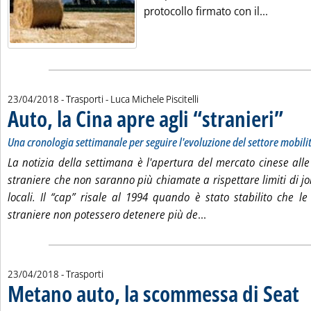
Leggi tut
protocollo firmato con il...
di:
23/04/2018
- Trasporti -
Luca Michele Piscitelli
Auto, la Cina apre agli “stranieri”
. Sottot
. Pubbli
Una cronologia settimanale per seguire l'evoluzione del settore mobili
La notizia della settimana è l'apertura del mercato cinese all
straniere che non saranno più chiamate a rispettare limiti di jo
locali. Il “cap” risale al 1994 quando è stato stabilito che l
Leggi tutta la notizia:
straniere non potessero detenere più de
...
23/04/2018
- Trasporti
Metano auto, la scommessa di Seat
. S
. P