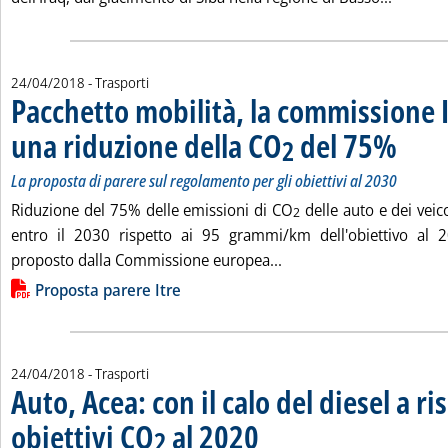
24/04/2018
- Trasporti
Pacchetto mobilità, la commissione 
una riduzione della CO
del 75%
. Sottotito
. Pubblica
2
La proposta di parere sul regolamento per gli obiettivi al 2030
Riduzione del 75% delle emissioni di CO
delle auto e dei veic
2
entro il 2030 rispetto ai 95 grammi/km dell'obiettivo al 
Leggi tutta la notizia:
proposto dalla Commissione europea...
Lista allegati PDF alla notizia
Proposta parere Itre
24/04/2018
- Trasporti
Auto, Acea: con il calo del diesel a ris
obiettivi CO
al 2020
. Sottotitolo: “Le auto elettriche non pos
. Pubblicata martedì 24 aprile 2018 alle
2