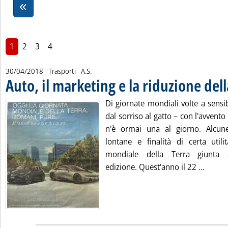
1
2
3
4
di:
30/04/2018
- Trasporti -
A.S.
Auto, il marketing e la riduzione del
Di giornate mondiali volte a sensi
dal sorriso al gatto – con l'avvento
n'è ormai una al giorno. Alcun
lontane e finalità di certa util
mondiale della Terra giunta a
Leggi 
edizione. Quest'anno il 22 ...