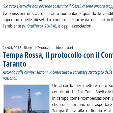
“Le auto elettriche non possono sostituire il diesel, ci sono ancora trop
Le emissioni di CO
delle auto aumentano quando le vendit
2
superano quelle diesel. La conferma è arrivata dai dati del
Leggi tutta
l'ambiente
(v. Staffetta 23/04)
, e oggi l'associazion...
24/04/2018
- Ricerca e Produzione Idrocarburi
Tempa Rossa, il protocollo con il Co
Taranto
. Sottotitolo: Accordo sulle compensazioni. Riconosciuto il carattere strat
. Pubblicata martedì 24 aprile 2018 alle 11.14.
Accordo sulle compensazioni. Riconosciuto il carattere strategico delle 
nazionali
Un accordo per mettere nero su
contributi che Eni, Total, Shell e 
in campo come “compensazione” per
che consentiranno di trasportare 
Tempa Rossa alla raffineria e al 