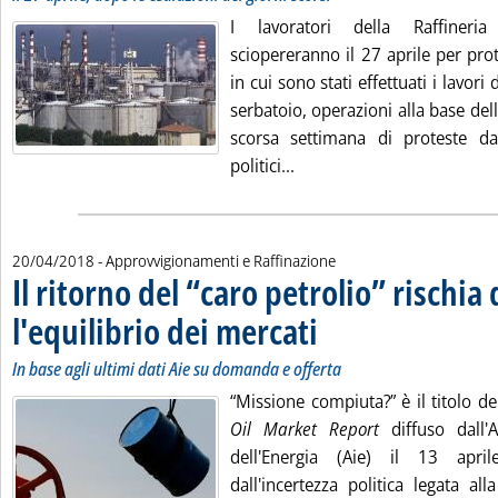
I lavoratori della Raffineri
sciopereranno il 27 aprile per pro
in cui sono stati effettuati i lavor
serbatoio, operazioni alla base dell
scorsa settimana di proteste da
Leggi tutta la notizia: 'Ap
politici...
20/04/2018
- Approvvigionamenti e Raffinazione
Il ritorno del “caro petrolio” rischia 
l'equilibrio dei mercati
. Sottotitolo: In base agli ultimi 
. Pubblicata venerdì 20 aprile 201
In base agli ultimi dati Aie su domanda e offerta
“Missione compiuta?” è il titolo del
Oil Market Report
diffuso dall'A
dell'Energia (Aie) il 13 apri
dall'incertezza politica legata all