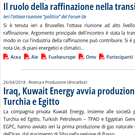
Il ruolo della raffinazione nella tran
Ieri l'ottava riunione “politica” del Forum Ue
Si è tenuta ieri a Bruxelles l'ottava riunione ad alto live
raffinazione. Argomento principale dell'incontro è stata la tran
modo in cui l'industria della raffinazione può contribuire. Si è 
Leggi tutta la notizia: '
nota Ue, di piani energetici e climatici...
Lista allegati PDF alla notizia
Acea
Aie
Fuelseurope
Omv
Partecipanti
26/04/2018
- Ricerca e Produzione Idrocarburi
Iraq, Kuwait Energy avvia produzion
Turchia e Egitto
. Pubblicata giovedì 26 aprile 2018 alle 11.2.
La compagnia privata Kuwait Energy, insieme alle società pe
Turchia ed Egitto, Turkish Petroleum – TPAO e Egyptian Gen
EGPC, hanno avviato ieri la prima produzione di gas naturale
Leggi tu
dell'Iraq, dal giacimento di Siba nella regione di Basso...