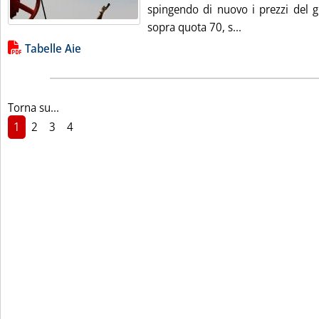
spingendo di nuovo i prezzi del gr
Leggi tutta la n
sopra quota 70, s...
Lista allegati PDF alla notizia
Tabelle Aie
Torna su...
1
2
3
4