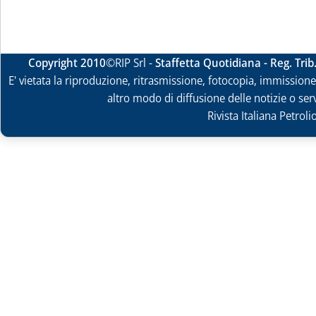
Copyright 2010
©RIP Srl -
Staffetta Quotidiana - Reg. Tri
E' vietata la riproduzione, ritrasmissione, fotocopia, immissione 
altro modo di diffusione delle notizie o ser
Rivista Italiana Petrol