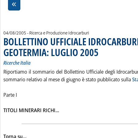
04/08/2005
- Ricerca e Produzione Idrocarburi
BOLLETTINO UFFICIALE IDROCARBURI
GEOTERMIA: LUGLIO 2005
. Sottotitolo: Ricerche Italia
. Pubblicata giovedì 04 ago
Ricerche Italia
Riportiamo il sommario del Bollettino Ufficiale degli Idrocarburi
sommario relativo al mese di giugno è stato pubblicato sulla
St
Parte I
Leggi tutta la notizia: 'BOLLETTI
TITOLI MINERARI RICHI...
Torna su...