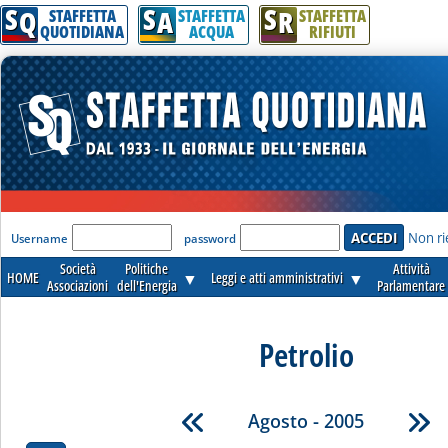
S
S
S
Q
A
R
STAFFETTA
STAFFETTA
STAFFETTA
QUOTIDIANA
ACQUA
RIFIUTI
'Modulo Login per accedere'
Non ri
Username
password
Società
Politiche
Attività
HOME
▼
Leggi e atti amministrativi
▼
Associazioni
dell'Energia
Parlamentare
Petrolio
Agosto - 2005