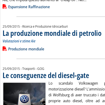
Lista allegati PDF alla notizia
Espansione Raffinazione
25/09/2015
- Ricerca e Produzione Idrocarburi
La produzione mondiale di petrolio
. S
. P
Valutazioni e stime Aie
Leggi tutta la notizia: 'La produzione mondiale di petrolio'
Lista allegati PDF alla notizia
Produzione mondiale
di:
25/09/2015
- Trasporti -
GOG
Le conseguenze del diesel-gate
. Pubblicata v
Lo scandalo Volkswagen 
motorizzazione diesel? L'ammissio
di Wolfsburg di aver truccato i dat
proprie auto diesel, oltre ad ave