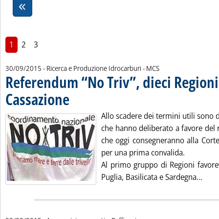
1
2
3
di:
30/09/2015
- Ricerca e Produzione Idrocarburi -
MCS
Referendum “No Triv”, dieci Regioni
Cassazione
. Pubblicata mercoledì 30 settembre 2015 alle 10.46.
Allo scadere dei termini utili sono d
che hanno deliberato a favore del 
che oggi consegneranno alla Corte 
per una prima convalida.
Al primo gruppo di Regioni favore
Leggi
Puglia, Basilicata e Sardegna...