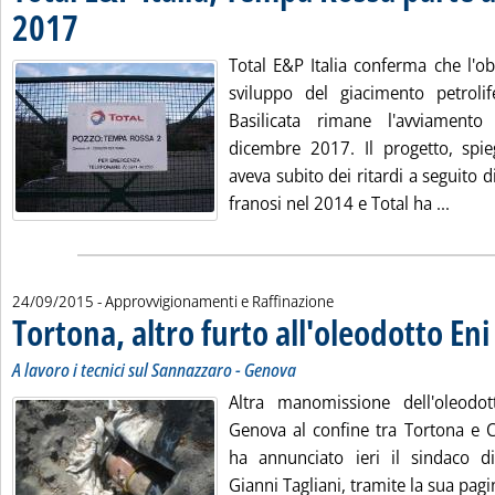
2017
. Pubblicata venerdì 25 settembre 2015 alle 9.25.
Total E&P Italia conferma che l'ob
sviluppo del giacimento petrol
Basilicata rimane l'avviament
dicembre 2017. Il progetto, spi
aveva subito dei ritardi a seguito d
Leggi
franosi nel 2014 e Total ha ...
24/09/2015
- Approvvigionamenti e Raffinazione
Tortona, altro furto all'oleodotto Eni
.
.
A lavoro i tecnici sul Sannazzaro - Genova
Altra manomissione dell'oleodo
Genova al confine tra Tortona e C
ha annunciato ieri il sindaco di
Gianni Tagliani, tramite la sua pag