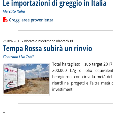
Le importazioni di greggio in Italia
. Sott
. Pub
Mercato Italia
Leggi tutta la notizia: 'Le importazioni di greggio in Italia '
Lista allegati PDF alla notizia
Greggi aree provenienza
24/09/2015
- Ricerca e Produzione Idrocarburi
Tempa Rossa subirà un rinvio
. Sottotitolo: C'en
. Pubblicata giov
C'entrano i No Triv?
Total ha tagliato il suo target 2017
200.000 b/g di olio equivale
bep/giorno, con circa la metà del
ritardi nei progetti e l'altra metà
Leggi tutta la notiz
investimenti...