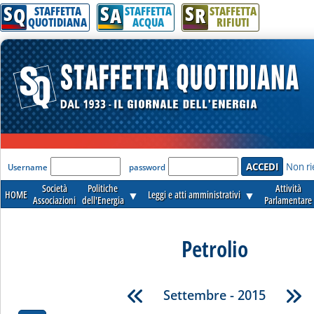
S
S
S
Q
A
R
STAFFETTA
STAFFETTA
STAFFETTA
QUOTIDIANA
ACQUA
RIFIUTI
'Modulo Login per accedere'
Non ri
Username
password
Società
Politiche
Attività
HOME
▼
Leggi e atti amministrativi
▼
Associazioni
dell'Energia
Parlamentare
Petrolio
Settembre - 2015