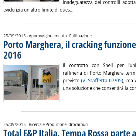
inadeguatezza dei controlli adotta
Leggi tutta la notizia: 'Le c
evidenzia un altro limite di ques...
25/09/2015
- Approvvigionamenti e Raffinazione
Porto Marghera, il cracking funzioner
2016
. Pubblicata venerdì 25 settembre 2015 alle 11.59.
Il contratto con Shell per l'un
raffineria di Porto Marghera term
previsto
(v. Staffetta 07/05)
, ma 
una soluzione che consentirà la con
25/09/2015
- Ricerca e Produzione Idrocarburi
Total E&P Italia, Tempa Rossa parte 