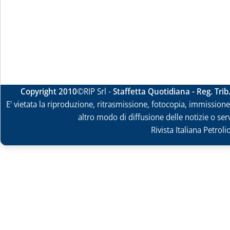
Copyright 2010
©RIP Srl -
Staffetta Quotidiana - Reg. Tri
E' vietata la riproduzione, ritrasmissione, fotocopia, immissione 
altro modo di diffusione delle notizie o ser
Rivista Italiana Petrol