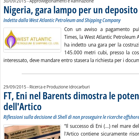
30/09/2015
- Approvvigionamenti e Raffinazione
Nigeria, gara lampo per un deposito 
Indetta dalla West Atlantic Petroleum and Shipping Company
Con un avviso a pagamento pubb
Times, la West Atlantic Petroleum
ha indetto una gara per la costruz
145.000 metri cubi, presso la cos
interessato, deve mandare entro stasera la richiesta per i docume
29/09/2015
- Ricerca e Produzione Idrocarburi
FT, Eni nel Barents dimostra le poten
dell'Artico
. Sottotitolo: Riflessioni sulla decisione di Shell di non proseguire
. Pubblicata martedì 29 settembre 2015 alle 12.43.
Riflessioni sulla decisione di Shell di non proseguire le ricerche offshor
“Il successo di Eni (…) nel mare d
l'Artico contiene sicuramente riso