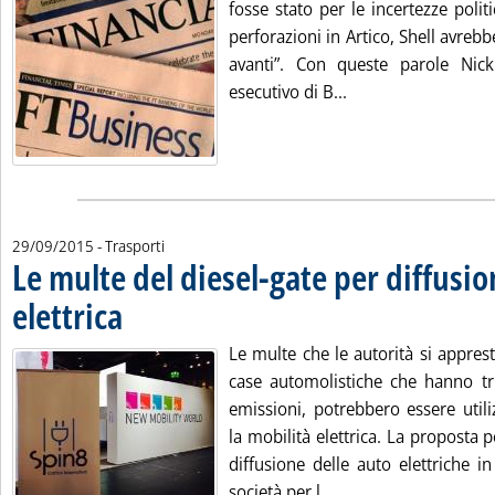
fosse stato per le incertezze poli
perforazioni in Artico, Shell avreb
avanti”. Con queste parole Nick
Leggi tutta la notiz
esecutivo di B...
29/09/2015
- Trasporti
Le multe del diesel-gate per diffusi
elettrica
. Pubblicata martedì 29 settembre 2015 alle 11.1.
Le multe che le autorità si appre
case automolistiche che hanno truc
emissioni, potrebbero essere util
la mobilità elettrica. La proposta p
diffusione delle auto elettriche in
Leggi tutta la notizi
società per l...