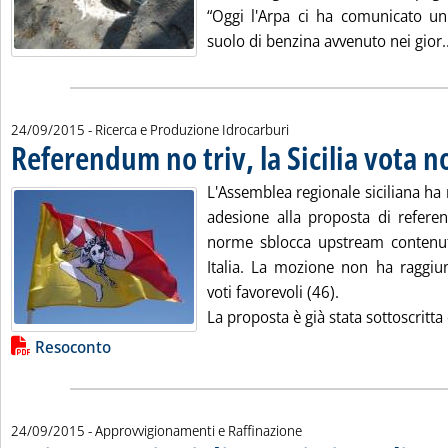
“Oggi l'Arpa ci ha comunicato un
suolo di benzina avvenuto nei gior..
24/09/2015
- Ricerca e Produzione Idrocarburi
Referendum no triv, la Sicilia vota n
L'Assemblea regionale siciliana ha
adesione alla proposta di refere
norme sblocca upstream contenut
Italia. La mozione non ha raggiu
voti favorevoli (46).
La proposta è già stata sottoscritta 
Lista allegati PDF alla notizia
Resoconto
24/09/2015
- Approvvigionamenti e Raffinazione