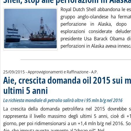
Royal Dutch Shell abbandona le esp
gruppo anglo-olandese ha fermat
perforazione in Alaska, dopo
esplorazioni considerate delude
presidente Usa Barack Obama di 
perforazioni in Alaska aveva innesca
di:
25/09/2015
- Approvvigionamenti e Raffinazione -
A.P.
Aie, crescita domanda oil 2015 sui m
ultimi 5 anni
. Sottotitolo: La richiesta mondiale di petrolio salirà oltre 
. Pubblicata venerdì 25 settembre 2015 alle 16.17.
La richiesta mondiale di petrolio salirà oltre i 95 mln b/g nel 2016
La crescita della domanda petrolifera nel 2015 dovrebbe s
rappresenta il livello massimo degli ultimi 5 anni, cioè di +1
giorno, per poi ridimensionarsi a un +1,4 mln b/g nel 2016. So
Leggi tutta
Aie, che imputa questo aumento al “cheap oil”. Nel...