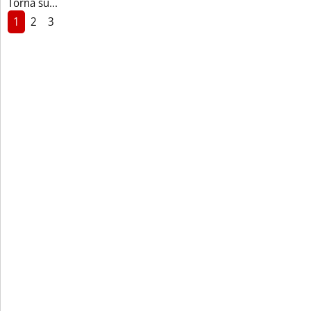
Torna su...
1
2
3