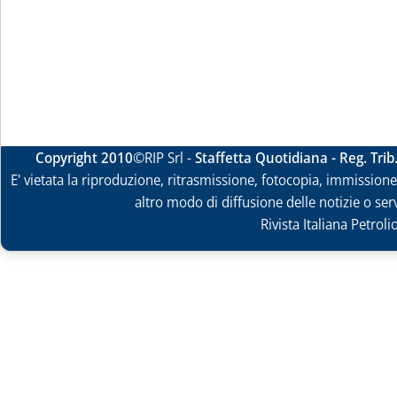
Copyright 2010
©RIP Srl -
Staffetta Quotidiana - Reg. Tri
E' vietata la riproduzione, ritrasmissione, fotocopia, immissione 
altro modo di diffusione delle notizie o ser
Rivista Italiana Petrol