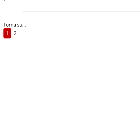
Torna su...
1
2