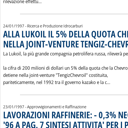
Leggi tutta la notizia: 'IL SISTEMA DEGLI
rilevazione effettu...
24/01/1997
- Ricerca e Produzione Idrocarburi
ALLA LUKOIL IL 5% DELLA QUOTA C
NELLA JOINT-VENTURE TENGIZ-CHEV
La Lukoil, la più grande compagnia petrolifera russa, rileverà pe
la cifra di 200 milioni di dollari un 5% della quota che la Chevr
detiene nella joint-venture "TengizChevroil" costituita,
Leggi t
pariteticamente, nel 1992 tra il governo kazako e la c...
23/01/1997
- Approvvigionamenti e Raffinazione
LAVORAZIONI RAFFINERIE: - 0,3% NE
'96 A PAG. 7 SINTESI ATTIVITA' PER I