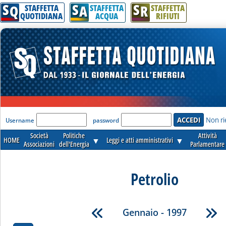
S
S
S
Q
A
R
STAFFETTA
STAFFETTA
STAFFETTA
QUOTIDIANA
ACQUA
RIFIUTI
'Modulo Login per accedere'
Non ri
Username
password
Società
Politiche
Attività
HOME
▼
Leggi e atti amministrativi
▼
Associazioni
dell'Energia
Parlamentare
Petrolio
Gennaio - 1997