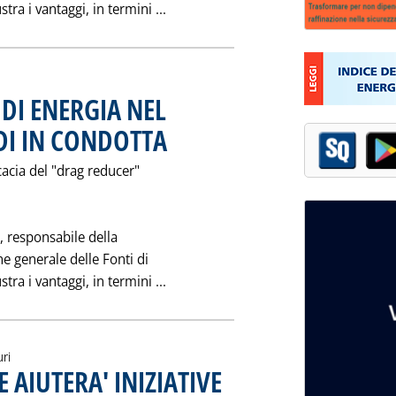
Leggi tutta la notizia: 'VELOCITA
stra i vantaggi, in termini ...
 DI ENERGIA NEL
DI IN CONDOTTA
. Pubblicata sabato 23 novembre 1991 alle 0.0.
cacia del "drag reducer"
, responsabile della
ne generale delle Fonti di
Leggi tutta la notizia: 'VELOCITA
stra i vantaggi, in termini ...
uri
AIUTERA' INIZIATIVE