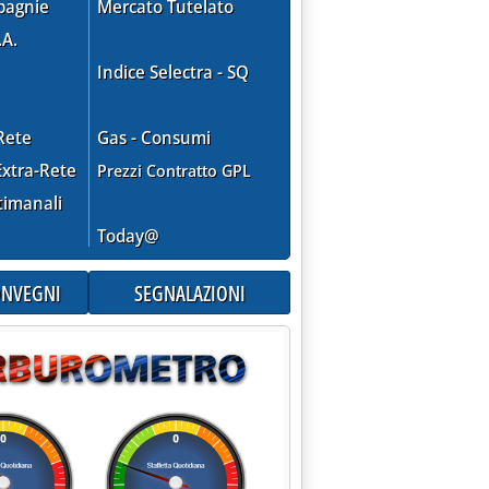
pagnie
Mercato Tutelato
STRIA SU MODALITA' DENUNCIA SCORTE D'OBBLIGO E LORO DIS
.A.
Indice Selectra - SQ
Rete
Gas - Consumi
xtra-Rete
Prezzi Contratto GPL
timanali
Today@
CONVEGNI
SEGNALAZIONI
IMICO GELA: IN CORSO ACCERTAMENTI ENICHEM SU CONTINUITA