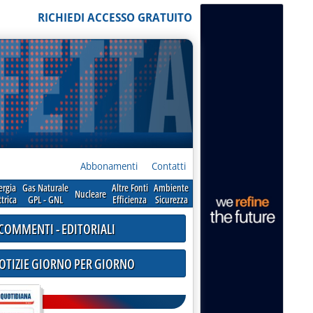
RICHIEDI ACCESSO GRATUITO
Abbonamenti
Contatti
ergia
Gas Naturale
Altre Fonti
Ambiente
Nucleare
ttrica
GPL - GNL
Efficienza
Sicurezza
COMMENTI - EDITORIALI
NOTIZIE GIORNO PER GIORNO