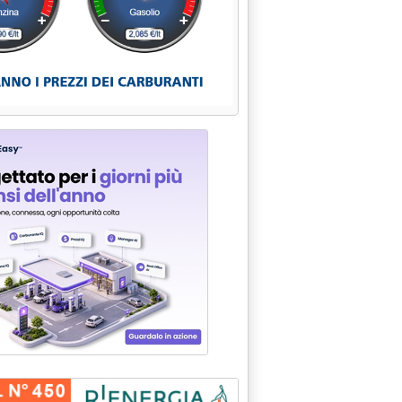
 (-4,6%) L'IMPORT DI GREGGIO IN CONTO PROPRIO'