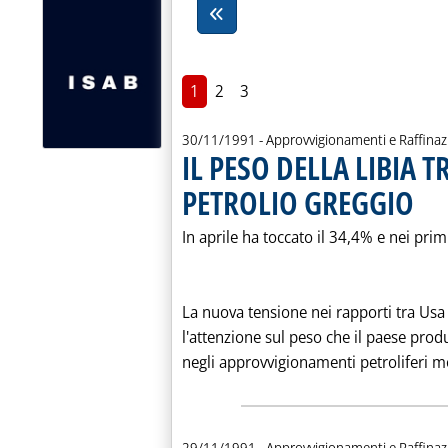
1
2
3
30/11/1991
- Approvvigionamenti e Raffina
IL PESO DELLA LIBIA T
PETROLIO GREGGIO
. Pubbl
In aprile ha toccato il 34,4% e nei pri
La nuova tensione nei rapporti tra Usa
l'attenzione sul peso che il paese prod
negli approvvigionamenti petroliferi mo
29/11/1991
- Approvvigionamenti e Raffina