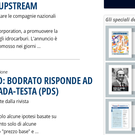
 UPSTREAM
. Pubblicata venerdì 22 novembre 1991 alle 0.0.
tare le compagnie nazionali
Gli speciali d
 Corporation, a promuovere la
gli idrocarburi. L'annuncio è
Leggi tutta la notizia: 'GOVERNO GIAPPON
mosso nei giorni ...
zione
O: BODRATO RISPONDE AD
DA-TESTA (PDS)
. Pubblicata venerdì 22 novembre 1991 alle 0.0.
e dalla rivista
olo alcune ipotesi basate su
nto solo di alcune
Leggi tutta la notizia: 'ENEL E GNL NIGE
 "prezzo base" e ...