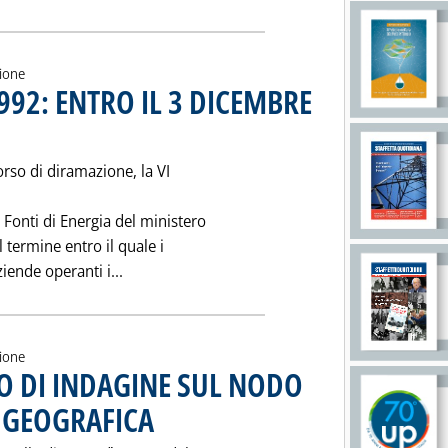
zione
992: ENTRO IL 3 DICEMBRE
bblicata giovedì 21 novembre 1991 alle 0.0.
rso di diramazione, la VI
 Fonti di Energia del ministero
l termine entro il quale i
Leggi tutta la notizia: 'PIANO PETROLIFERO
aziende operanti i...
zione
O DI INDAGINE SUL NODO
 GEOGRAFICA
. Pubblicata giovedì 21 novembre 1991 alle 0.0.