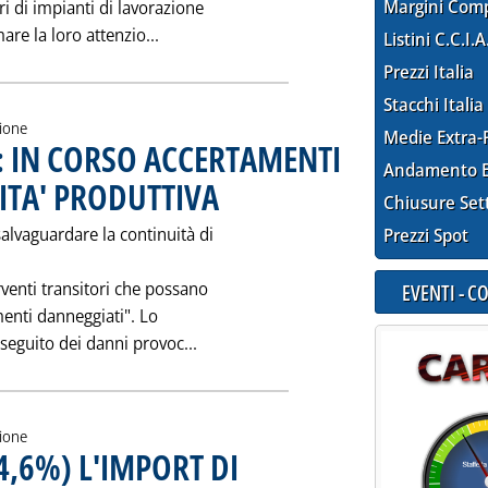
Margini Com
ari di impianti di lavorazione
Leggi tutta la notizia: 'NOTA MININDU
are la loro attenzio...
Listini C.C.I.A
Prezzi Italia
Stacchi Italia
zione
Medie Extra-
: IN CORSO ACCERTAMENTI
Andamento E
ITA' PRODUTTIVA
. Pubblicata mercoledì 27 novembre 1991 alle 0.0.
Chiusure Set
alvaguardare la continuità di
Prezzi Spot
rventi transitori che possano
EVENTI - 
amenti danneggiati". Lo
Leggi tutta la notizia: 'PETROLCH
seguito dei danni provoc...
zione
4,6%) L'IMPORT DI