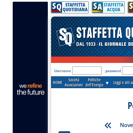
S
S
S
Q
A
STAFFETTA
STAFFETTA
QUOTIDIANA
ACQUA
'Modulo Login per acceder
Username
password
Società
Politiche
HOME
▼
Leggi e atti 
Associazioni
dell'Energia
P
Nove