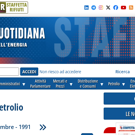
R
STAFFETTA
RIFIUTI
e'
Non riesco ad accedere
Ricerca
Attività
Mercati e
Distribuzione
En
amministrativi
▼
▼
▼
Petrolio
▼
Parlamentare
Prezzi
e Consumi
Ele
etrolio
LE 
mbre - 1991