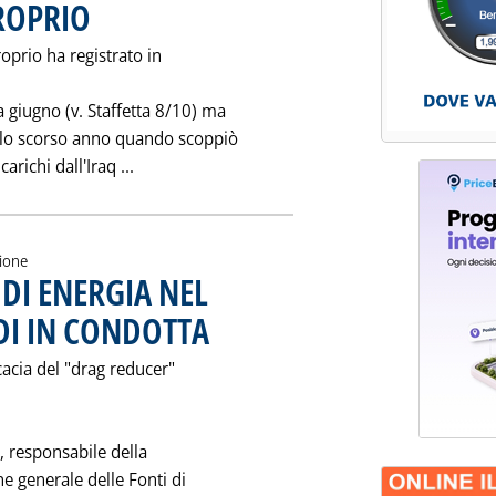
ROPRIO
. Pubblicata martedì 26 novembre 1991 alle 0.0.
oprio ha registrato in
 giugno (v. Staffetta 8/10) ma
ello scorso anno quando scoppiò
Leggi tutta la notizia: 'IN CALO IN AGOSTO
carichi dall'Iraq ...
zione
 DI ENERGIA NEL
DI IN CONDOTTA
. Pubblicata sabato 23 novembre 1991 alle 0.0.
cacia del "drag reducer"
, responsabile della
ne generale delle Fonti di