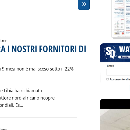
zione
RA I NOSTRI FORNITORI DI
icata sabato 30 novembre 1991 alle 0.0.
mi 9 mesi non è mai sceso sotto il 22%
 e Libia ha richiamato
uttore nord-africano ricopre
Leggi tutta la notizia: 'IL PESO DELLA LIBIA TRA
ndiali. Es...
zione