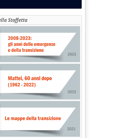
ella Staffetta
ESE AIUTERA' INIZIATIVE PETROLIFERE PRIVATE UPSTREAM'
RIANO: BODRATO RISPONDE AD INTERROGAZIONE STRADA-TESTA (