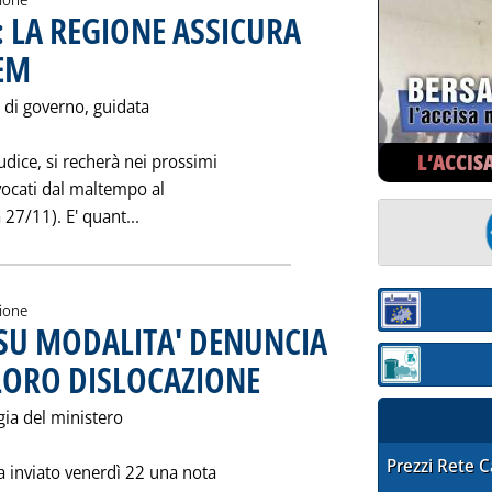
 LA REGIONE ASSICURA
EM
. Pubblicata venerdì 29 novembre 1991 alle 0.0.
 di governo, guidata
L’ACCIS
udice, si recherà nei prossimi
ovocati dal maltempo al
Leggi tutta la notizia: 'PETROLCHIMICO G
 27/11). E' quant...
zione
Sezione:
SU MODALITA' DENUNCIA
LORO DISLOCAZIONE
. Pubblicata giovedì 28 novembre 1991 alle 
Sezione: quotaz
rgia del ministero
STAFFETTA PRE
Prezzi Rete 
ha inviato venerdì 22 una nota