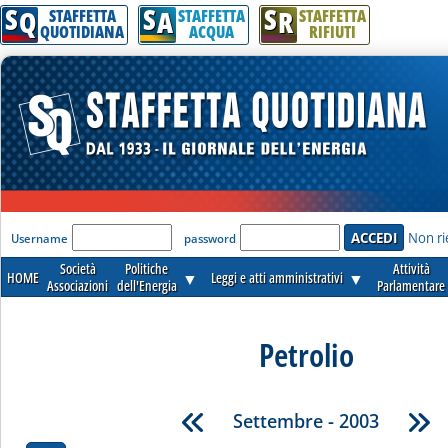
S
S
S
Q
A
R
STAFFETTA
STAFFETTA
STAFFETTA
QUOTIDIANA
ACQUA
RIFIUTI
'Modulo Login per accedere'
Non ri
Username
password
Società
Politiche
Attività
HOME
▼
Leggi e atti amministrativi
▼
Associazioni
dell'Energia
Parlamentare
Petrolio
Settembre - 2003