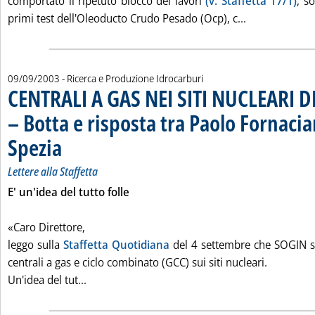
comportato il ripetuto blocco dei lavori
(v. Staffetta 17/1)
, s
Leggi tutta l
primi test dell'Oleoducto Crudo Pesado (Ocp), c...
09/09/2003
- Ricerca e Produzione Idrocarburi
CENTRALI A GAS NEI SITI NUCLEARI 
– Botta e risposta tra Paolo Fornacia
Spezia
. Sottotitolo: Lettere alla Staffetta
. Pubblicata martedì 09 settembre 2003 alle 15.31.
Lettere alla Staffetta
E' un'idea del tutto folle
«Caro Direttore,
leggo sulla
Staffetta Quotidiana
del 4 settembre che SOGIN si
centrali a gas e ciclo combinato (GCC) sui siti nucleari.
Leggi tutta la notizia: 'CENTRALI A GAS NEI S
Un'idea del tut...