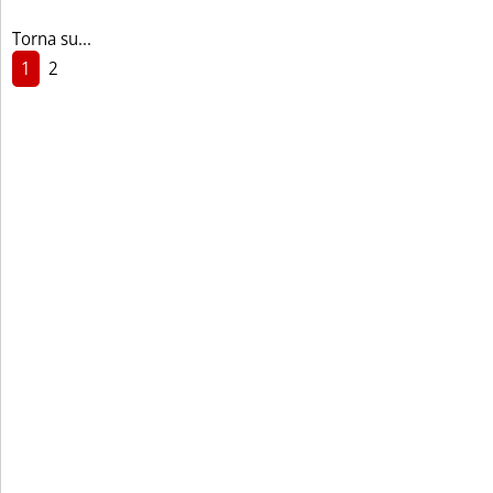
Torna su...
1
2