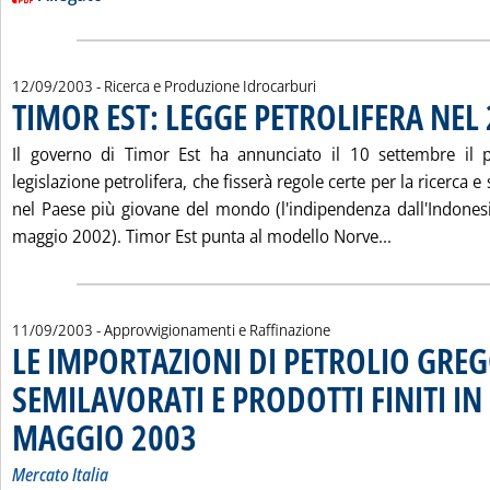
12/09/2003
- Ricerca e Produzione Idrocarburi
TIMOR EST: LEGGE PETROLIFERA NEL
. Pubblicata venerdì 12 settembre 2003 alle 15.22.
Il governo di Timor Est ha annunciato il 10 settembre il 
legislazione petrolifera, che fisserà regole certe per la ricerca e
nel Paese più giovane del mondo (l'indipendenza dall'Indonesi
Leggi tutta 
maggio 2002). Timor Est punta al modello Norve...
11/09/2003
- Approvvigionamenti e Raffinazione
LE IMPORTAZIONI DI PETROLIO GREG
SEMILAVORATI E PRODOTTI FINITI IN 
MAGGIO 2003
. Sottotitolo: Mercato Italia
. Pubblicata giovedì 11 settembre 2003 alle 15.8.
Mercato Italia