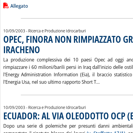
Leggi tutta la notizia: 'LE IMPORTAZIONI DI PETROLIO GRE
Lista allegati PDF alla notizia
Allegato
10/09/2003
- Ricerca e Produzione Idrocarburi
OPEC, FINORA NON RIMPIAZZATO G
IRACHENO
. Pubblicata mercoledì 10 settembre 2003 alle 15.44.
La produzione complessiva dei 10 paesi Opec ad oggi an
rimpiazzare i 60 milioni/barili persi in Iraq dall'inizio delle osti
l'Energy Administration Information (Eia), il braccio statisti
Leggi tutta la
l'Energia Usa, nel suo ultimo rapporto Short T...
10/09/2003
- Ricerca e Produzione Idrocarburi
ECUADOR: AL VIA OLEODOTTO OCP (E
Dopo una serie di polemiche per presunti danni ambientali