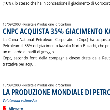
(10%), lo stesso che ha in concessione il giacimento di Corocoro
16/09/2003
- Ricerca e Produzione Idrocarburi
CNPC ACQUISTA 35% GIACIMENTO 
La China National Petroleum Corporation (Cnpc) ha acquista
Petroleum il 35% del giacimento kazako North Buzachi, che po
un miliardo di barili di greggio.
Cnpc, secondo fonti della compagnia cinese citate dalla Reu
Leggi tutta la notizia: 'CNPC ACQUISTA
trattativa per acqu...
13/09/2003
- Ricerca e Produzione Idrocarburi
LA PRODUZIONE MONDIALE DI PETR
Valutazioni e stime Aie
Leggi tutta la notizia: 'LA PRODUZIONE MONDIALE DI PETRO
Lista allegati PDF alla notizia
Allegato