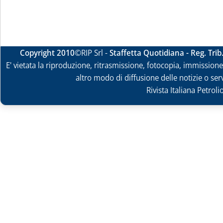
Copyright 2010
©RIP Srl -
Staffetta Quotidiana - Reg. Tri
E' vietata la riproduzione, ritrasmissione, fotocopia, immissione 
altro modo di diffusione delle notizie o ser
Rivista Italiana Petrol