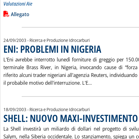
Valutazioni Aie
Leggi tutta la notizia: 'MARGINI DI RAFFINAZIONE NEI MAG
Lista allegati PDF alla notizia
Allegato
24/09/2003
- Ricerca e Produzione Idrocarburi
ENI: PROBLEMI IN NIGERIA
. Pubblicata mercoledì 24
L'Eni avrebbe interrotto lunedì forniture di greggio per 150.0
terminale Brass River, in Nigeria, invocando cause di “forz
riferito alcuni trader nigeriani all'agenzia Reuters, individuando
Leggi tutta la notizi
il probabile motivo dell'interruzione. L'E...
18/09/2003
- Ricerca e Produzione Idrocarburi
SHELL: NUOVO MAXI-INVESTIMENTO 
La Shell investirà un miliardo di dollari nel progetto di svil
Salym, nella Siberia occidentale. Lo stanziamento, spiega un