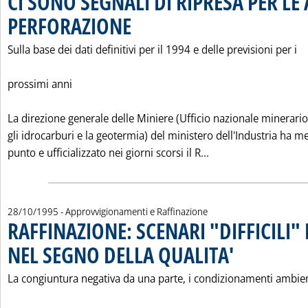
CI SONO SEGNALI DI RIPRESA PER LE A
PERFORAZIONE
. Pubblicata sabato 28 ottobre 1995 alle 0.0.
Sulla base dei dati definitivi per il 1994 e delle previsioni per i
prossimi anni
La direzione generale delle Miniere (Ufficio nazionale minerario
gli idrocarburi e la geotermia) del ministero dell'Industria ha m
Leggi tutta la noti
punto e ufficializzato nei giorni scorsi il R...
28/10/1995
- Approvvigionamenti e Raffinazione
RAFFINAZIONE: SCENARI "DIFFICILI"
NEL SEGNO DELLA QUALITA'
. Pubblicata sabato 28 
La congiuntura negativa da una parte, i condizionamenti ambien