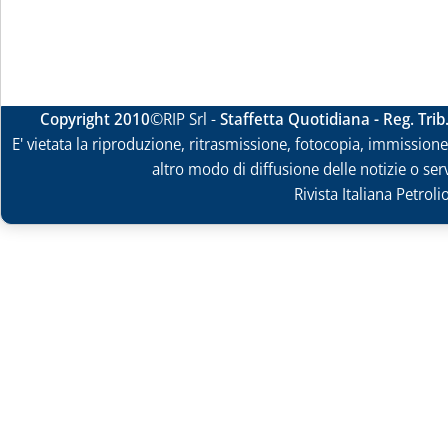
Copyright 2010
©RIP Srl -
Staffetta Quotidiana - Reg. Tri
E' vietata la riproduzione, ritrasmissione, fotocopia, immissione 
altro modo di diffusione delle notizie o ser
Rivista Italiana Petrol