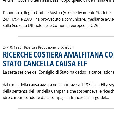
Anche il Governo dei Paesi Bassi, dopo quello di Germania e Irl
Danimarca, Regno Unito e Austria (v. rispettivamente Staffette
24/11/94 e 29/9), ha provveduto a comunicare, mediante avvis
Leggi 
sulla Gazzetta Ufficiale delle Comunità europee n. C 26...
24/10/1995
- Ricerca e Produzione Idrocarburi
RICERCHE COSTIERA AMALFITANA CO
STATO CANCELLA CAUSA ELF
. Pubblicata martedì 2
La sesta sezione del Consiglio di Stato ha deciso la cancellazion
dal ruolo della causa avviata nella primavera 1987 dalla Elf a se
della sentenza del Tar della Campania che sospendeva le ricerch
Le
idro carburi condotte dalla compagnia francese al largo del...