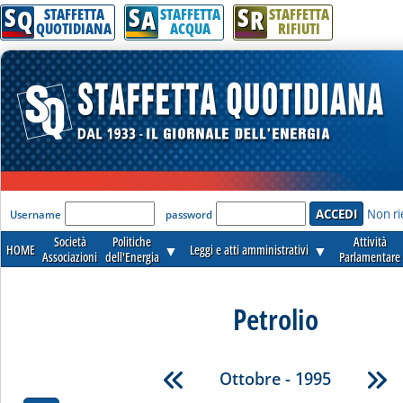
S
S
S
Q
A
R
STAFFETTA
STAFFETTA
STAFFETTA
QUOTIDIANA
ACQUA
RIFIUTI
'Modulo Login per accedere'
Non ri
Username
password
Società
Politiche
Attività
HOME
▼
Leggi e atti amministrativi
▼
Associazioni
dell'Energia
Parlamentare
Petrolio
Ottobre - 1995