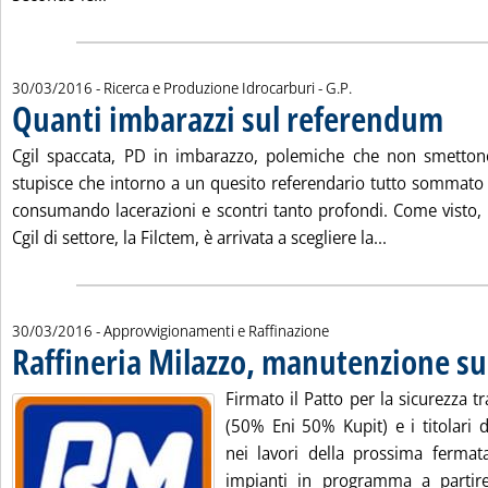
di:
30/03/2016
- Ricerca e Produzione Idrocarburi -
G.P.
Quanti imbarazzi sul referendum
. Pubbli
Cgil spaccata, PD in imbarazzo, polemiche che non smetton
stupisce che intorno a un quesito referendario tutto sommato 
consumando lacerazioni e scontri tanto profondi. Come visto, 
Leggi tutta l
Cgil di settore, la Filctem, è arrivata a scegliere la...
30/03/2016
- Approvvigionamenti e Raffinazione
Raffineria Milazzo, manutenzione sul
Firmato il Patto per la sicurezza tr
(50% Eni 50% Kupit) e i titolari d
nei lavori della prossima fermat
impianti in programma a partire