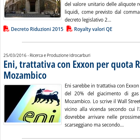
del valore unitario delle aliquote r
liquidi, come previsto dal comma 
Leggi tutta l
decreto legislativo 2...
Lista allegati PDF alla notizia
Decreto Riduzioni 2015
Royalty valori QE
25/03/2016
- Ricerca e Produzione Idrocarburi
Eni, trattativa con Exxon per quota
Mozambico
. Pubblicata venerdì 25 marzo 2016 alle 12.28.
Eni sarebbe in trattativa con Exxo
del 20% del giacimento di gas
Mozambico. Lo scrive il Wall Street
vicino alla vicenda secondo cui l
dovrebbe arrivare nelle prossime 
Leggi t
scarseggiano ma secondo...