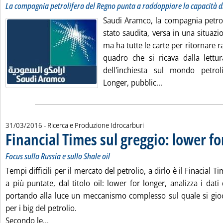
La compagnia petrolifera del Regno punta a raddoppiare la capacità di
Saudi Aramco, la compagnia petroli
stato saudita, versa in una situazio
ma ha tutte le carte per ritornare r
quadro che si ricava dalla lettur
dell'inchiesta sul mondo petrol
Leggi tutta la not
Longer, pubblic...
31/03/2016
- Ricerca e Produzione Idrocarburi
Financial Times sul greggio: lower fo
Focus sulla Russia e sullo Shale oil
Tempi difficili per il mercato del petrolio, a dirlo è il Finacial T
a più puntate, dal titolo oil: lower for longer, analizza i dati 
portando alla luce un meccanismo complesso sul quale si gioc
per i big del petrolio.
Leggi tutta la notizia: 'Financial Times sul greggio
Secondo le...