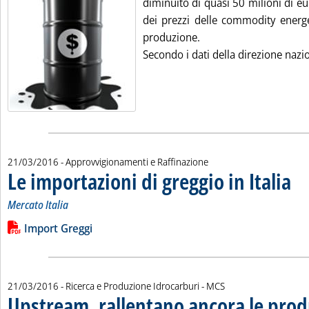
diminuito di quasi 50 milioni di eur
dei prezzi delle commodity energe
produzione.
Secondo i dati della direzione nazio
21/03/2016
- Approvvigionamenti e Raffinazione
Le importazioni di greggio in Italia
. Sott
. Pub
Mercato Italia
Leggi tutta la notizia: 'Le importazioni di greggio in Italia '
Lista allegati PDF alla notizia
Import Greggi
di:
21/03/2016
- Ricerca e Produzione Idrocarburi -
MCS
Upstream, rallentano ancora le prod