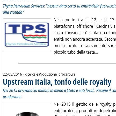
Thyna Petroleum Services: "nessun dato certo su entità della fuoriuscit
alla vicenda"
Nella notte tra il 12 e il 13
piattaforma off shore "Cercina", s
costa tunisina, c'è stata una fuor
entità non ancora accertata. Secon
media locali, lo sversamento sare
Leggi tutt
piccolo tubo della testa...
22/03/2016
- Ricerca e Produzione Idrocarburi
Upstream Italia, tonfo delle royalty
. So
. P
Nel 2015 arrivano 50 milioni in meno a Stato e enti locali. Pesano il cal
produzione
Nel 2015 il gettito delle royalty p
enti locali dai produttori di petrolio