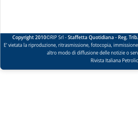
Copyright 2010
©RIP Srl -
Staffetta Quotidiana - Reg. Tri
E' vietata la riproduzione, ritrasmissione, fotocopia, immissione 
altro modo di diffusione delle notizie o ser
Rivista Italiana Petrol