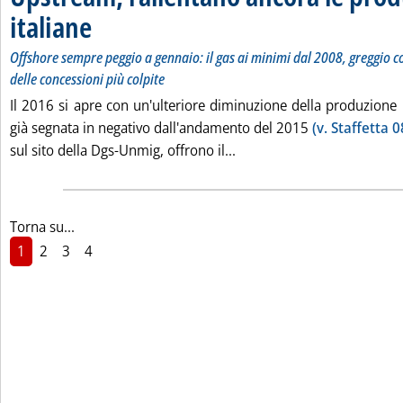
italiane
. Sottotitolo: Offshore sempre peggio a gennaio: il gas ai minimi dal 20
. Pubblicata lunedì 21 marzo 2016 alle 11.44.
Offshore sempre peggio a gennaio: il gas ai minimi dal 2008, greggio
delle concessioni più colpite
Il 2016 si apre con un'ulteriore diminuzione della produzione i
già segnata in negativo dall'andamento del 2015
(v. Staffetta 
Leggi tutta la notizia: 'U
sul sito della Dgs-Unmig, offrono il...
Torna su...
1
2
3
4