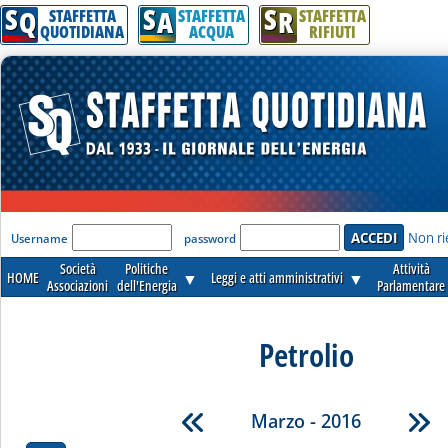
S
S
S
Q
A
R
STAFFETTA
STAFFETTA
STAFFETTA
QUOTIDIANA
ACQUA
RIFIUTI
'Modulo Login per accedere'
Non ri
Username
password
Società
Politiche
Attività
HOME
▼
Leggi e atti amministrativi
▼
Associazioni
dell'Energia
Parlamentare
Petrolio
Marzo - 2016