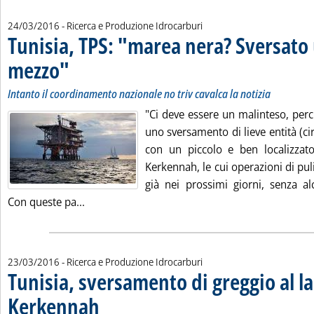
24/03/2016
- Ricerca e Produzione Idrocarburi
Tunisia, TPS: "marea nera? Sversato 
mezzo"
. Sottotitolo: Intanto il coordinamento nazionale no triv cavalca la notizia
. Pubblicata giovedì 24 marzo 2016 alle 10.6.
Intanto il coordinamento nazionale no triv cavalca la notizia
"Ci deve essere un malinteso, per
uno sversamento di lieve entità (ci
con un piccolo e ben localizzato 
Kerkennah, le cui operazioni di pu
già nei prossimi giorni, senza alcu
Leggi tutta la notizia: 'Tunisia, TPS: "marea 
Con queste pa...
23/03/2016
- Ricerca e Produzione Idrocarburi
Tunisia, sversamento di greggio al la
Kerkennah
. Sottotitolo: Thyna Petroleum Services: "nessun dato certo su ent
. Pubblicata mercoledì 23 marzo 2016 alle 16.16.