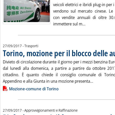
veicoli elettrici e ibridi plug-in per
vendono sul mercato cinese. Le 
con vendite annuali di oltre 30
Leggi tutta la n
immettere sul m...
27/09/2017
- Trasporti
Torino, mozione per il blocco delle a
Divieto di circolazione durante il giorno per i mezzi benzina Eur
dal lunedì alla domenica, a partire a partire da ottobre 2017 
cittadino. È quanto chiede il consiglio comunale di Torin
Leggi tutta 
Appendino e alla Giunta in una mozione presenta...
Lista allegati PDF alla notizia
Mozione-comune di Torino
27/09/2017
- Approvvigionamenti e Raffinazione