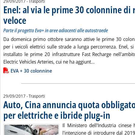
29/09/2017
- Trasporti
Enel: al via le prime 30 colonnine di 
veloce
. Sottotitolo: Parte il progetto Eva+ in aree adiacenti alle autostraede
. Pubblicata venerdì 29 settembre 2017 alle 16.14.
Parte il progetto Eva+ in aree adiacenti alle autostraede
Da domenica primo ottobre saranno attive le prime 30 colonn
per i veicoli elettrici sulle strade a lunga percorrenza. Enel, s
installato le prime 20 infrastrutture Fast Recharge nell'ambi
Leggi tutta la notiz
Electric Vehicles Arteries, cui ne ha aggiunt...
Lista allegati PDF alla notizia
EVA + 30 colonnine
29/09/2017
- Trasporti
Auto, Cina annuncia quota obbligat
per elettriche e ibride plug-in
. Pubblicata vene
Il Ministero dell'Industria cinese
l'intenzione di introdurre dal 201