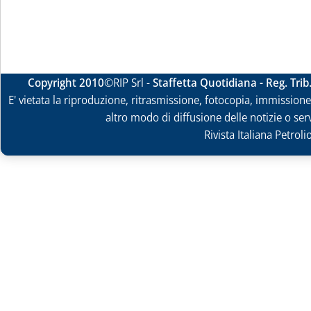
Copyright 2010
©RIP Srl -
Staffetta Quotidiana - Reg. Tri
E' vietata la riproduzione, ritrasmissione, fotocopia, immissione 
altro modo di diffusione delle notizie o ser
Rivista Italiana Petrol