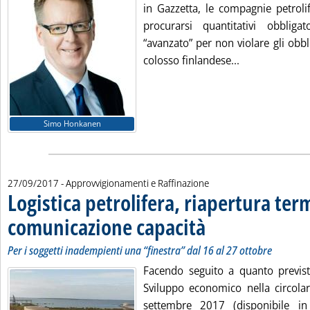
in Gazzetta, le compagnie petroli
procurarsi quantitativi obbliga
“avanzato” per non violare gli obbli
Leggi tutta la 
colosso finlandese...
Simo Honkanen
27/09/2017
- Approvvigionamenti e Raffinazione
Logistica petrolifera, riapertura ter
comunicazione capacità
. Sottotitolo: Per i soggetti ina
. Pubblicata mercoledì 27 sette
Per i soggetti inadempienti una “finestra” dal 16 al 27 ottobre
Facendo seguito a quanto previst
Sviluppo economico nella circol
settembre 2017 (disponibile in 