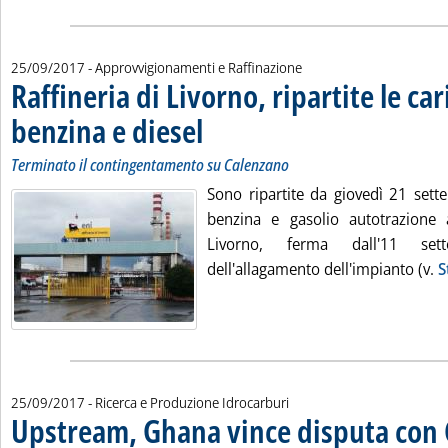
25/09/2017
- Approvvigionamenti e Raffinazione
Raffineria di Livorno, ripartite le car
benzina e diesel
. Sottotitolo: Terminato il contingentamento su Cal
. Pubblicata lunedì 25 settembre 2017 alle 12.0.
Terminato il contingentamento su Calenzano
Sono ripartite da giovedì 21 sette
benzina e gasolio autotrazione a
Livorno, ferma dall'11 set
dell'allagamento dell'impianto (v.
S
25/09/2017
- Ricerca e Produzione Idrocarburi
Upstream, Ghana vince disputa con 