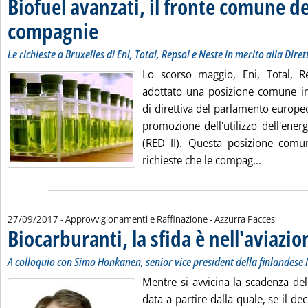
Biofuel avanzati, il fronte comune de
compagnie
. Sottotitolo: Le richieste a Bruxelles di Eni, Total, Repsol e Nest
. Pubblicata mercoledì 27 settembre 2017 alle 16.31.
Le richieste a Bruxelles di Eni, Total, Repsol e Neste in merito alla Diret
Lo scorso maggio, Eni, Total, 
adottato una posizione comune in
di direttiva del parlamento europeo
promozione dell'utilizzo dell'energ
(RED II). Questa posizione comun
Leggi tut
richieste che le compag...
di:
27/09/2017
- Approvvigionamenti e Raffinazione -
Azzurra Pacces
Biocarburanti, la sfida è nell'aviazio
A colloquio con Simo Honkanen, senior vice president della finlandese 
Mentre si avvicina la scadenza de
data a partire dalla quale, se il 