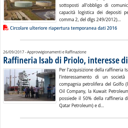
sottoposti all'obbligo di comunic
capacità logistica dei depositi pe
Leg
comma 2, del dlgs 249/2012)...
Lista allegati PDF alla notizia
Circolare ulteriore riapertura temporanea dati 2016
26/09/2017
- Approvvigionamenti e Raffinazione
Raffineria Isab di Priolo, interesse d
Per l'acquisizione della raffineria I
l'interessamento di un società 
compagnia petrolifera del Golfo (
Oil Company, la Kuwait Petroleum
possiede il 50% della raffineria d
Leggi tutta 
Qatar Petroleum) e d...