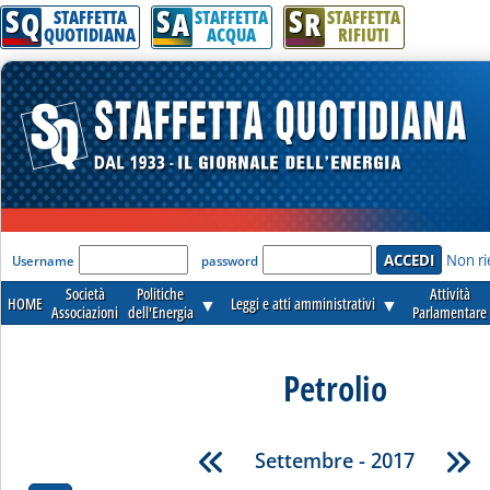
S
S
S
Q
A
R
STAFFETTA
STAFFETTA
STAFFETTA
QUOTIDIANA
ACQUA
RIFIUTI
'Modulo Login per accedere'
Non ri
Username
password
Società
Politiche
Attività
HOME
▼
Leggi e atti amministrativi
▼
Associazioni
dell'Energia
Parlamentare
Petrolio
Settembre - 2017