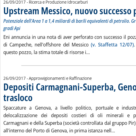
26/09/2017
- Ricerca e Produzione Idrocarburi
Upstream Messico, nuovo successo p
Potenziale dell'Area 1 a 1,4 miliardi di barili equivalenti di petrolio. 
gradi Api
Eni annuncia in una nota di aver perforato con successo il poz
di Campeche, nell'offshore del Messico
(v. Staffetta 12/07)
.
Leggi tutta la notizi
questo pozzo, la stima totale di risorse i...
26/09/2017
- Approvvigionamenti e Raffinazione
Depositi Carmagnani-Superba, Geno
trasloco
. Pubblicata martedì 26 settembre 2017 alle 10.38.
Spaccature a Genova, a livello politico, portuale e industr
delocalizzazione dei depositi costieri di oli minerali e p
Carmagnani e della Superba (società controllata dal gruppo Pir
Leggi tut
all'interno del Porto di Genova, in prima istanza nell...