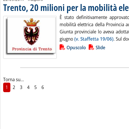
Trento, 20 milioni per la mobilità ele
È stato definitivamente approvato
mobilità elettrica della Provincia
Giunta provinciale lo aveva adott
giugno
(v. Staffetta 19/06)
. Sul do
Lista allegati PDF alla notizia
Opuscolo
Slide
Torna su...
1
2
3
4
5
6