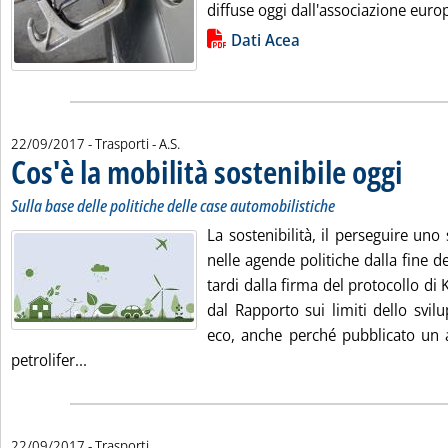
diffuse oggi dall'associazione europ
Lista allegati PDF alla notizia
Dati Acea
di:
22/09/2017
- Trasporti -
A.S.
Cos'è la mobilità sostenibile oggi
. Sottotit
. Pubblic
Sulla base delle politiche delle case automobilistiche
La sostenibilità, il perseguire uno 
nelle agende politiche dalla fine de
tardi dalla firma del protocollo di
dal Rapporto sui limiti dello svi
eco, anche perché pubblicato un a
Leggi tutta la notizia: 'Cos'è la mobilità sostenibile
petrolifer...
22/09/2017
- Trasporti