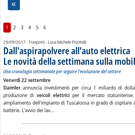
1
2
3
4
5
6
di:
29/09/2017
- Trasporti -
Luca Michele Piscitelli
Dall'aspirapolvere all'auto elettrica
Le novità della settimana sulla mobil
Una cronologia settimanale per seguire l'evoluzione del settore
Venerdì 22 settembre
Daimler
annuncia investimenti per circa 1 miliardo di doll
produzione di
veicoli elettrici
per il mercato statunitense
ampliamento dell'impianto di Tuscaloosa in grado di ospitare 
Leggi tutta la notizia: 'Dall'aspirapolv
batterie. L'avvio dei lav...