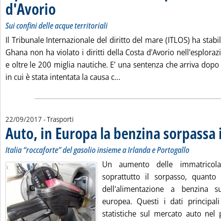
d'Avorio
. Sottotitolo: Sui confini delle acque territoriali
. Pubblicata lunedì 25 settembre 2017 alle 11.25.
Sui confini delle acque territoriali
Il Tribunale Internazionale del diritto del mare (ITLOS) ha stabil
Ghana non ha violato i diritti della Costa d'Avorio nell'esploraz
e oltre le 200 miglia nautiche. E' una sentenza che arriva dop
Leggi tutta la notizia: 'Upst
in cui è stata intentata la causa c...
22/09/2017
- Trasporti
Auto, in Europa la benzina sorpassa i
Italia “roccaforte” del gasolio insieme a Irlanda e Portogallo
Un aumento delle immatricol
soprattutto il sorpasso, quanto
dell'alimentazione a benzina su
europea. Questi i dati principa
statistiche sul mercato auto ne