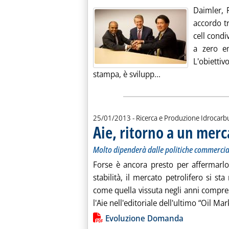
Daimler, 
accordo tr
cell condi
a zero em
L'obietti
Leggi tutta la noti
stampa, è svilupp...
25/01/2013
- Ricerca e Produzione Idrocarbu
Aie, ritorno a un merca
Molto dipenderà dalle politiche commerciali 
Forse è ancora presto per affermarl
stabilità, il mercato petrolifero si s
come quella vissuta negli anni compre
l'Aie nell'editoriale dell'ultimo “Oil Mar
Lista allegati PDF alla notiz
Evoluzione Domanda