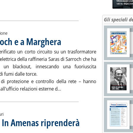
Gli speciali d
zione
rroch e a Marghera
. Pubblicata venerdì 25 gennaio 2013 alle 14.33.
verificato un corto circuito su un trasformatore
 elettrica della raffineria Saras di Sarroch che ha
o un blackout, innescando una fuoriuscita
di fumi dalle torce.
i di protezione e controllo della rete – hanno
Leggi tutta la notizia: 'Raffinerie
ll'ufficio relazioni esterne d...
uri
i In Amenas riprenderà
le 14.31.