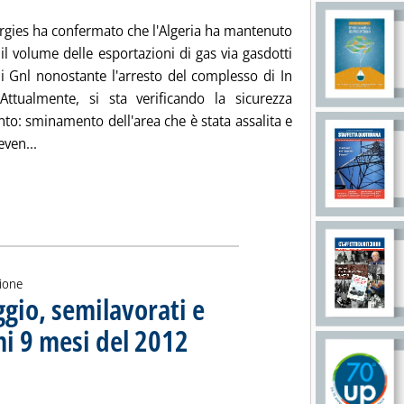
rgies ha confermato che l'Algeria ha mantenuto
 il volume delle esportazioni di gas via gasdotti
di Gnl nonostante l'arresto del complesso di In
ttualmente, si sta verificando la sicurezza
nto: sminamento dell'area che è stata assalita e
Leggi tutta la notizia: 'Algeria, produzione di In Amenas 
even...
zione
ggio, semilavorati e
imi 9 mesi del 2012
. Sottotitolo: Mercato Italia
. Pubblicata giovedì 24 gennaio 2013 alle 18.7.
i di greggio, semilavorati e prodotti finiti nei primi 9 mesi del 
ia