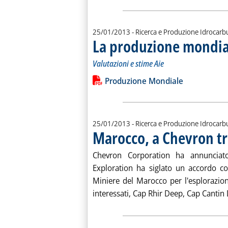
25/01/2013
- Ricerca e Produzione Idrocarb
La produzione mondial
Valutazioni e stime Aie
Leggi tutta la notizia: 'La produzione
Lista allegati PDF alla notiz
Produzione Mondiale
25/01/2013
- Ricerca e Produzione Idrocarb
Marocco, a Chevron tr
Chevron Corporation ha annunciat
Exploration ha siglato un accordo con
Miniere del Marocco per l'esplorazione
interessati, Cap Rhir Deep, Cap Cantin 