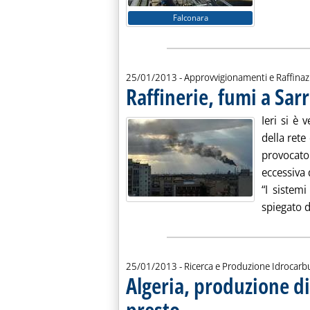
Falconara
25/01/2013
- Approvvigionamenti e Raffina
Raffinerie, fumi a Sa
Ieri si è 
della rete
provocat
eccessiva 
“I sistem
spiegato da
25/01/2013
- Ricerca e Produzione Idrocarb
Algeria, produzione d
presto
. Pubblicata venerdì 25 gennaio 2013 al