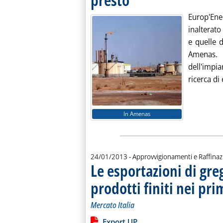
Europ'Ene
inalterato
e quelle 
Amenas. A
dell'impia
ricerca di 
In Amenas
24/01/2013
- Approvvigionamenti e Raffina
Le esportazioni di gre
prodotti finiti nei pr
Mercato Italia
Leggi tutta la notizia: 'Le esportazion
Lista allegati PDF alla notiz
Export UP