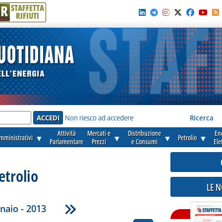
R
STAFFETTA
RIFIUTI
e'
Non riesco ad accedere
Ricerca
Attività
Mercati e
Distribuzione
En
amministrativi
▼
▼
▼
Petrolio
▼
Parlamentare
Prezzi
e Consumi
Ele
etrolio
LE 
naio - 2013