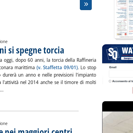
zione
i si spegne torcia
. Pubblicata giovedì 31 gennaio 2013 alle 15.7.
a oggi, dopo 60 anni, la torcia della Raffineria
lconara marittima
(v. Staffetta 09/01)
. Lo stop
o durerà un anno e nelle previsioni l'impianto
 l'attività nel 2014 anche se il timore di molti
Leggi tutta la notizia: 'Falconara, dopo 60 anni si spegne torc
...
zione
e nei maggiori centri
. Sottotitolo: Valutazioni e stime Aie
. Pubblicata mercoledì 30 gennaio 2013 all