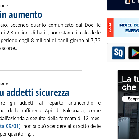
zione
o in aumento
. Pubblicata venerdì 25 gennaio 2013 alle 14.45.
naio, secondo quanto comunicato dal Doe, le
 2,8 milioni di barili, nonostante il calo delle
periodo dagli 8 milioni di barili giorno ai 7,73
Leggi tutta la notizia: 'Usa, scorte di greggio in aumen
scorte...
ia
zione
u addetti sicurezza
. Pubblicata venerdì 25 gennaio 2013 alle 14.3
rre gli addetti al reparto antincendio e
ne della raffineria Api di Falconara, come
dall'azienda a seguito della fermata di 12 mesi
tta 09/01)
, non si può scendere al di sotto delle
Leggi tutta la notizia: 'Falconara, assessore su 
per quanto rig...