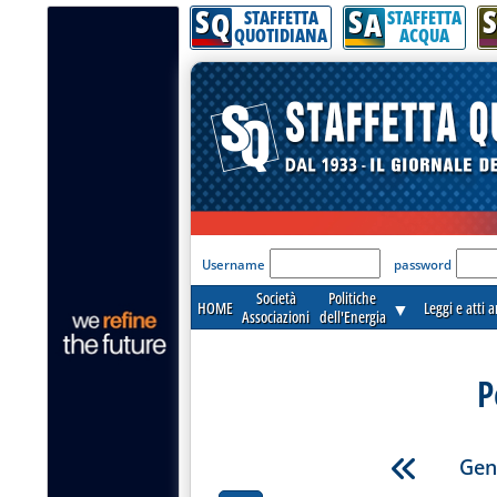
S
S
S
Q
A
STAFFETTA
STAFFETTA
QUOTIDIANA
ACQUA
'Modulo Login per acceder
Username
password
Società
Politiche
HOME
▼
Leggi e atti 
Associazioni
dell'Energia
P
Gen