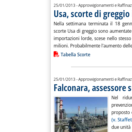
25/01/2013
- Approvvigionamenti e Raffina
Usa, scorte di greggi
Nella settimana terminata il 18 gen
scorte Usa di greggio sono aumentate di
importazioni lorde, scese nello stesso 
milioni. Probabilmente l'aumento delle 
Lista allegati PDF alla notiz
Tabella Scorte
25/01/2013
- Approvvigionamenti e Raffina
Falconara, assessore s
Nel ridu
prevenzio
proposto 
(v. Staffe
due unità 