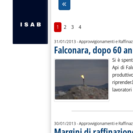
1
2
3
4
31/01/2013
- Approvvigionamenti e Raffina
Falconara, dopo 60 ann
Si è spent
Api di Fa
produttiv
riprenderà
lavoratori 
30/01/2013
- Approvvigionamenti e Raffina
Margini di raffinazion