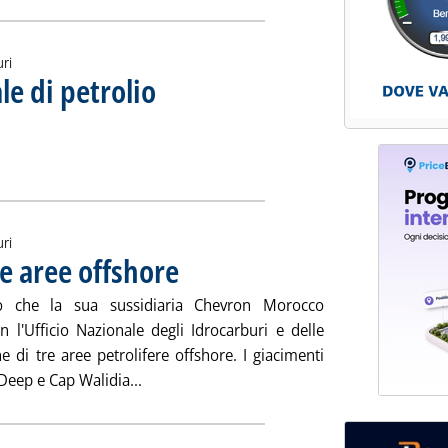
uri
e di petrolio
. Sottotitolo: Valutazioni e stime Aie
. Pubblicata venerdì 25 gennaio 2013 alle 16.56.
 mondiale di petrolio'
ia
uri
e aree offshore
. Pubblicata venerdì 25 gennaio 2013 alle 14.47.
o che la sua sussidiaria Chevron Morocco
 l'Ufficio Nazionale degli Idrocarburi e delle
 di tre aree petrolifere offshore. I giacimenti
Leggi tutta la notizia: 'Marocco, a Chevron
Deep e Cap Walidia...