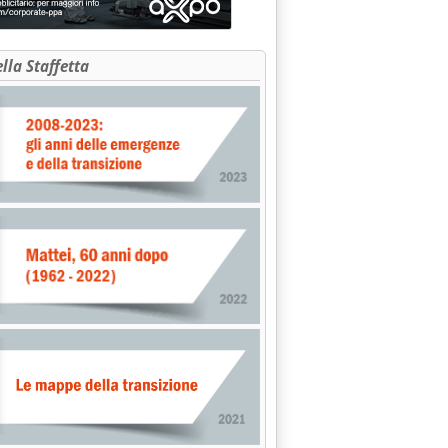
ella Staffetta
, fumi a Sarroch e a Marghera'