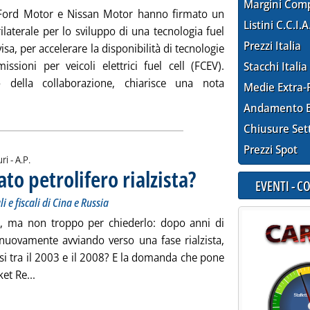
Margini Com
Ford Motor e Nissan Motor hanno firmato un
Listini C.C.I.A
ilaterale per lo sviluppo di una tecnologia fuel
Prezzi Italia
visa, per accelerare la disponibilità di tecnologie
issioni per veicoli elettrici fuel cell (FCEV).
Stacchi Italia
vo della collaborazione, chiarisce una nota
Medie Extra-
zia: 'Accordo Daimler, Ford e Nissan per sviluppo di fuel cell con
Andamento E
Chiusure Set
Prezzi Spot
di:
ri -
A.P.
to petrolifero rialzista?
. Sottotitolo: Molto dipenderà dall
. Pubblicata venerdì 25 gennaio 20
EVENTI - 
e fiscali di Cina e Russia
o, ma non troppo per chiederlo: dopo anni di
ta nuovamente avviando verso una fase rialzista,
si tra il 2003 e il 2008? E la domanda che pone
Leggi tutta la notizia: 'Aie, ritorno a un mercato petrolif
ket Re...
ia