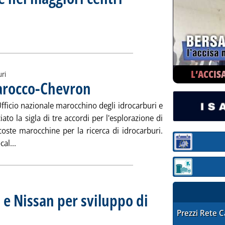
finazione nei maggiori centri '
ia
L’ACCIS
uri
arocco-Chevron
. Pubblicata mercoledì 30 gennaio 2013 alle 15.23.
ficio nazionale marocchino degli idrocarburi e
o la sigla di tre accordi per l'esplorazione di
e coste marocchine per la ricerca di idrocarburi.
Leggi tutta la notizia: 'Upstream, accordo Marocco-Chevro
al...
Sezione:
Sezione: quotaz
 e Nissan per sviluppo di
STAFFETTA PRE
Prezzi Rete 
a martedì 29 gennaio 2013 alle 11.51.