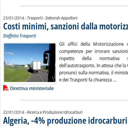
di:
23/01/2014
- Trasporti -
Deborah Appolloni
Costi minimi, sanzioni dalla motoriz
Staffetta Trasporti
Gli uffici della Motorizzazione c
competenze per irrorare sanzion
rispetto della normativa 
dell'autotrasporto. In attesa che la 
pronunci sulla normativa, il ministe
Leggi 
e dei Trasporti fa chiarezza ...
Lista allegati PDF alla notizia
Direttiva ministeriale
22/01/2014
- Ricerca e Produzione Idrocarburi
Algeria, -4% produzione idrocarburi