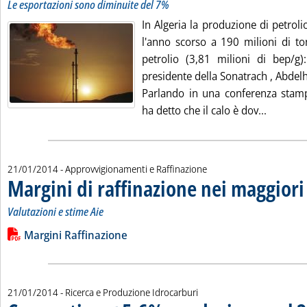
Le esportazioni sono diminuite del 7%
In Algeria la produzione di petrol
l'anno scorso a 190 milioni di ton
petrolio (3,81 milioni di bep/g)
presidente della Sonatrach , Abdel
Parlando in una conferenza stamp
Leggi tu
ha detto che il calo è dov...
21/01/2014
- Approvvigionamenti e Raffinazione
Margini di raffinazione nei maggiori
Valutazioni e stime Aie
Leggi tutta la notizia: 'Margini di raffinazione nei maggiori ce
Lista allegati PDF alla notizia
Margini Raffinazione
21/01/2014
- Ricerca e Produzione Idrocarburi