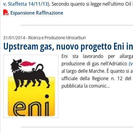
v. Staffetta 14/11/13
). Secondo quanto si legge nell'ultimo Oil 
Lista allegati PDF alla notizia
Espansione Raffinazione
31/01/2014
- Ricerca e Produzione Idrocarburi
Upstream gas, nuovo progetto Eni in
Eni sta lavorando per allarga
produzione di gas nell'Adriatico
(v
al largo delle Marche. È quanto si 
ufficiale della Regione n. 12 del
Leggi tutta
pubblicata la comunic...