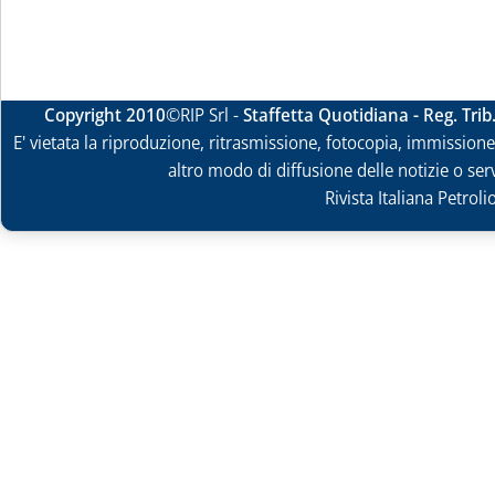
Copyright 2010
©RIP Srl -
Staffetta Quotidiana - Reg. Tri
E' vietata la riproduzione, ritrasmissione, fotocopia, immissione 
altro modo di diffusione delle notizie o ser
Rivista Italiana Petrol