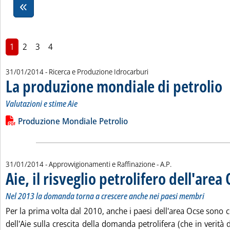
1
2
3
4
31/01/2014
- Ricerca e Produzione Idrocarburi
La produzione mondiale di petrolio
. S
. P
Valutazioni e stime Aie
Leggi tutta la notizia: 'La produzione mondiale di petrolio'
Lista allegati PDF alla notizia
Produzione Mondiale Petrolio
di:
31/01/2014
- Approvvigionamenti e Raffinazione -
A.P.
Aie, il risveglio petrolifero dell'area
Nel 2013 la domanda torna a crescere anche nei paesi membri
Per la prima volta dal 2010, anche i paesi dell'area Ocse sono c
dell'Aie sulla crescita della domanda petrolifera (che in verit