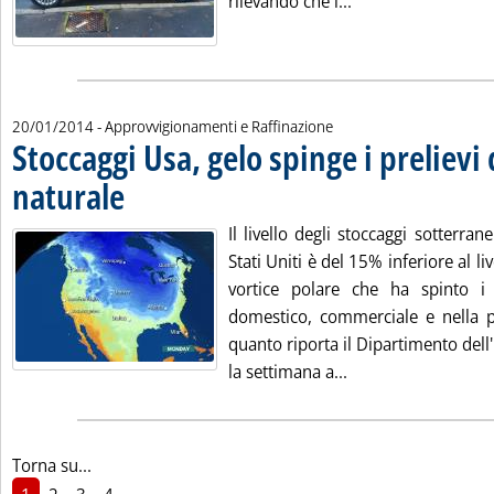
Leggi tutta la not
rilevando che i...
20/01/2014
- Approvvigionamenti e Raffinazione
Stoccaggi Usa, gelo spinge i prelievi 
naturale
. Pubblicata lunedì 20 gennaio 2014 alle 14.38.
Il livello degli stoccaggi sotterran
Stati Uniti è del 15% inferiore al l
vortice polare che ha spinto i
domestico, commerciale e nella pr
quanto riporta il Dipartimento del
Leggi tutta la notiz
la settimana a...
Torna su...