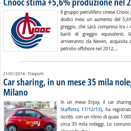
Cnooc stima +5,6% produzione nel 
Il gruppo petrolifero cinese Cnooc
dodici mesi un aumento del 5,6%
greggio, che sarà compresa tra i 
barili di greggio equivalenti, 
arriveranno da Nexen, acquisita d
Leggi 
petrolio offshore nel 2012,...
21/01/2014
- Trasporti
Car sharing, in un mese 35 mila nole
Milano
. Pubblicata martedì 21 gennaio 2014 alle 12.29.
In un mese Enjoy, il car shari
Staffetta 17/12/13)
, ha registrat
iscritti, con un ritmo di quasi 1.000
circa 35 mila noleggi. Lo comunic