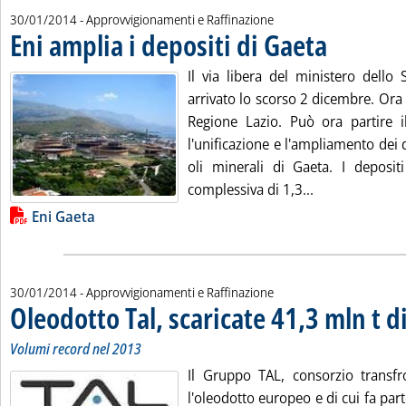
30/01/2014
- Approvvigionamenti e Raffinazione
Eni amplia i depositi di Gaeta
. Pubblicata giove
Il via libera del ministero dello
arrivato lo scorso 2 dicembre. Ora c
Regione Lazio. Può ora partire i
l'unificazione e l'ampliamento dei d
oli minerali di Gaeta. I deposi
Leggi tutta la 
complessiva di 1,3...
Lista allegati PDF alla notizia
Eni Gaeta
30/01/2014
- Approvvigionamenti e Raffinazione
Oleodotto Tal, scaricate 41,3 mln t d
Volumi record nel 2013
Il Gruppo TAL, consorzio transfro
l'oleodotto europeo e di cui fa part