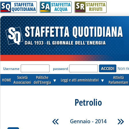
S
S
S
Q
A
R
STAFFETTA
STAFFETTA
STAFFETTA
QUOTIDIANA
ACQUA
RIFIUTI
'Modulo Login per accedere'
Non ri
Username
password
Società
Politiche
Attività
HOME
▼
Leggi e atti amministrativi
▼
Associazioni
dell'Energia
Parlamentare
Petrolio
Gennaio - 2014