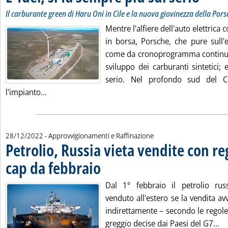
Il carburante green di Haru Oni in Cile e la nuova giovinezza della Por
Mentre l'alfiere dell'auto elettrica
in borsa, Porsche, che pure sull'e
come da cronoprogramma continua 
sviluppo dei carburanti sintetici;
serio. Nel profondo sud del C
Leggi tutta la notizia: 'E-fuel, si fa sempre più sul 
l'impianto...
28/12/2022
- Approvvigionamenti e Raffinazione
Petrolio, Russia vieta vendite con re
cap da febbraio
. Pubblicata mercoledì 28 dicembre 2022 alle 11.33.
Dal 1° febbraio il petrolio ru
venduto all'estero se la vendita a
indirettamente – secondo le regole 
Le
greggio decise dai Paesi del G7...