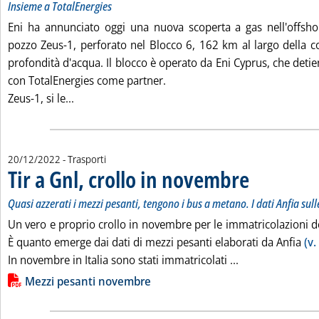
Insieme a TotalEnergies
Eni ha annunciato oggi una nuova scoperta a gas nell'offshor
pozzo Zeus-1, perforato nel Blocco 6, 162 km al largo della c
profondità d'acqua. Il blocco è operato da Eni Cyprus, che det
con TotalEnergies come partner.
Leggi tutta la notizia: 'Eni, nuova scoperta di gas
Zeus-1, si le...
20/12/2022
- Trasporti
Tir a Gnl, crollo in novembre
. Sottotitolo: Quasi 
. Pubblicata martedì
Quasi azzerati i mezzi pesanti, tengono i bus a metano. I dati Anfia sul
Un vero e proprio crollo in novembre per le immatricolazioni d
È quanto emerge dai dati di mezzi pesanti elaborati da Anfia
(v.
Leggi tutta la no
In novembre in Italia sono stati immatricolati ...
Lista allegati PDF alla notizia
Mezzi pesanti novembre