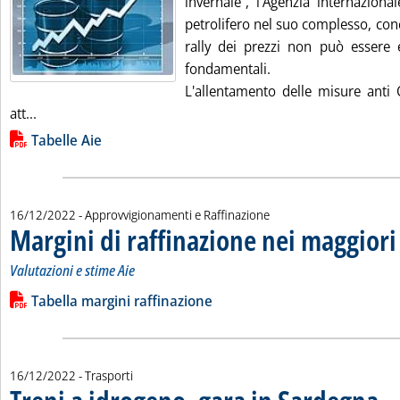
invernale”, l'Agenzia internazion
petrolifero nel suo complesso, con
rally dei prezzi non può essere e
fondamentali.
L'allentamento delle misure anti 
Leggi tutta la notizia: 'L'Aie non esclude un altro rally de
att...
Lista allegati PDF alla notizia
Tabelle Aie
16/12/2022
- Approvvigionamenti e Raffinazione
Margini di raffinazione nei maggiori
Valutazioni e stime Aie
Leggi tutta la notizia: 'Margini di raffinazione nei maggiori ce
Lista allegati PDF alla notizia
Tabella margini raffinazione
16/12/2022
- Trasporti
. Pub