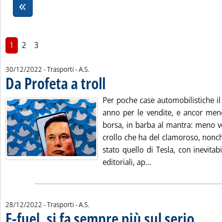
1
2
3
di:
30/12/2022
- Trasporti -
A.S.
Da Profeta a troll
. Pubblicata venerdì 30 dicembre 2022 alle 16.21
Per poche case automobilistiche i
anno per le vendite, e ancor meno
borsa, in barba al mantra: meno vo
crollo che ha del clamoroso, nonché 
stato quello di Tesla, con inevita
Leggi tutta la notizia
editoriali, ap...
di:
28/12/2022
- Trasporti -
A.S.
E-fuel, si fa sempre più sul serio
. Sottotitol
. Pubblicat