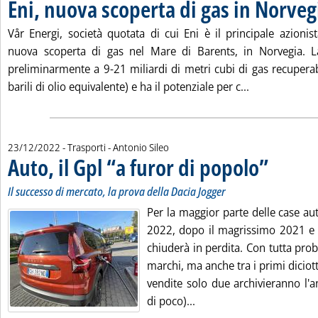
Eni, nuova scoperta di gas in Norveg
Vår Energi, società quotata di cui Eni è il principale azioni
nuova scoperta di gas nel Mare di Barents, in Norvegia. L
preliminarmente a 9-21 miliardi di metri cubi di gas recuperab
Leggi tutta la
barili di olio equivalente) e ha il potenziale per c...
di:
23/12/2022
- Trasporti -
Antonio Sileo
Auto, il Gpl “a furor di popolo”
. Sottotitolo: 
. Pubblicata v
Il successo di mercato, la prova della Dacia Jogger
Per la maggior parte delle case au
2022, dopo il magrissimo 2021 e 
chiuderà in perdita. Con tutta proba
marchi, ma anche tra i primi diciotto
vendite solo due archivieranno l'a
Leggi tutta la notizia: 'A
di poco)...