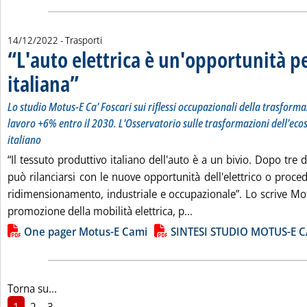
14/12/2022
- Trasporti
“L'auto elettrica è un'opportunità pe
italiana”
. Sottotitolo: Lo studio Motus-E Ca' Foscari sui riflessi occupazionali 
. Pubblicata mercoledì 14 dicembre 2022 alle 18.38.
Lo studio Motus-E Ca' Foscari sui riflessi occupazionali della trasformaz
lavoro +6% entro il 2030. L'Osservatorio sulle trasformazioni dell'ec
italiano
“Il tessuto produttivo italiano dell'auto è a un bivio. Dopo tre 
può rilanciarsi con le nuove opportunità dell'elettrico o proce
ridimensionamento, industriale e occupazionale”. Lo scrive Mot
Leggi tutta la notizia: 
promozione della mobilità elettrica, p...
Lista allegati PDF alla notizia
One pager Motus-E Cami
SINTESI STUDIO MOTUS-E 
Torna su...