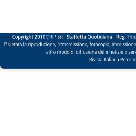
Copyright 2010
©RIP Srl -
Staffetta Quotidiana - Reg. Tri
E' vietata la riproduzione, ritrasmissione, fotocopia, immissione 
altro modo di diffusione delle notizie o ser
Rivista Italiana Petrol