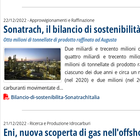
22/12/2022
- Approvvigionamenti e Raffinazione
Sonatrach, il bilancio di sostenibilit
Otto milioni di tonnellate di prodotto raffinato ad Augusta
Due miliardi e trecento milioni d
quattro miliardi e trecento mili
milioni di tonnellate di prodotto 
ciascuno dei due anni e circa un 
(nel 2020) e due milioni (nel 2
Leggi tutta la notizia: 'Sonatrach, i
carburanti movimentate d...
Lista allegati PDF alla notizia
Bilancio-di-sostenibilita-SonatrachItalia
21/12/2022
- Ricerca e Produzione Idrocarburi
Eni, nuova scoperta di gas nell'offsh