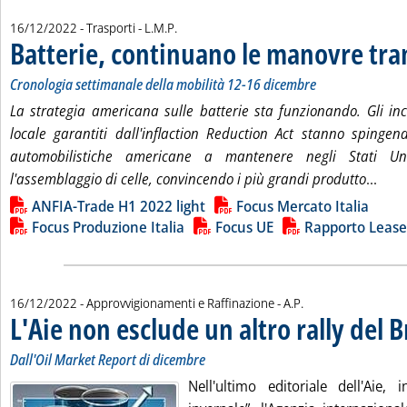
di:
16/12/2022
- Trasporti -
L.M.P.
Batterie, continuano le manovre tra
Cronologia settimanale della mobilità 12-16 dicembre
La strategia americana sulle batterie sta funzionando. Gli inc
locale garantiti dall'inflaction Reduction Act stanno spinge
automobilistiche americane a mantenere negli Stati Un
Legg
l'assemblaggio di celle, convincendo i più grandi produtto
...
Lista allegati PDF alla notizia
ANFIA-Trade H1 2022 light
Focus Mercato Italia
Focus Produzione Italia
Focus UE
Rapporto Lease
di:
16/12/2022
- Approvvigionamenti e Raffinazione -
A.P.
L'Aie non esclude un altro rally del 
Dall'Oil Market Report di dicembre
Nell'ultimo editoriale dell'Aie, i