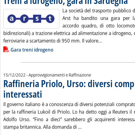
Treni a idrogeno, gara in Sardegna
La società del trasporto pubblico 
Arst ha bandito una gara per la
accordo quadro, di otto locomoto
bidirezionali) a trazione elettrica ad alimentazione a idrogeno, d
Leggi tutta la n
ferroviarie a scartamento di 950 mm. Il valore...
Lista allegati PDF alla notizia
Gara treni idrogeno
15/12/2022
- Approvvigionamenti e Raffinazione
Raffineria Priolo, Urso: diversi comp
interessati
. Pubblicata giovedì 15 dicembre 2022 alle 17.37.
Il governo italiano è a conoscenza di diversi potenziali comprato
per la raffineria Lukoil di Priolo. Lo ha detto oggi a Reuters il
Adolfo Urso. “Fino a dieci” sarebbero gli acquirenti interessa
Leggi tutta la notizia: 'R
stampa britannica. Alla domanda di ...