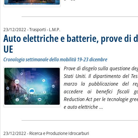
di:
23/12/2022
- Trasporti -
L.M.P.
Auto elettriche e batterie, prove di 
UE
. Sottotitolo: Cronologia settimanale della mobilità 19-23 dicembre
. Pubblicata venerdì 23 dicembre 2022 alle 15.22.
Cronologia settimanale della mobilità 19-23 dicembre
Prove di disgelo sulla questione deg
Stati Uniti. Il dipartimento del T
marzo la pubblicazione del re
accedere ai benefici fiscali gara
Reduction Act per le tecnologie gr
Leggi tutta la n
e auto elettriche
...
23/12/2022
- Ricerca e Produzione Idrocarburi