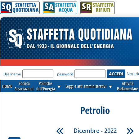
S
S
S
Q
A
R
STAFFETTA
STAFFETTA
STAFFETTA
QUOTIDIANA
ACQUA
RIFIUTI
'Modulo Login per accedere'
Non ri
Username
password
Società
Politiche
Attività
HOME
▼
Leggi e atti amministrativi
▼
Associazioni
dell'Energia
Parlamentare
Petrolio
Dicembre - 2022