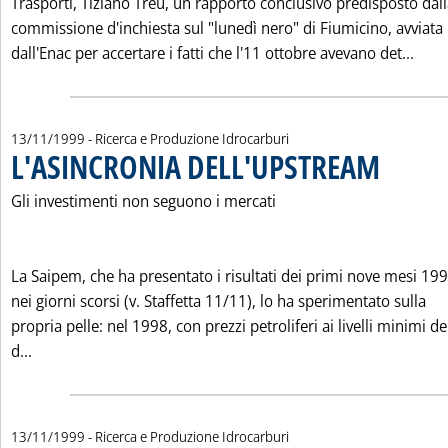
Trasporti, Tiziano Treu, un rapporto conclusivo predisposto dal
commissione d'inchiesta sul "lunedì nero" di Fiumicino, avviata
Legg
dall'Enac per accertare i fatti che l'11 ottobre avevano det...
13/11/1999
- Ricerca e Produzione Idrocarburi
L'ASINCRONIA DELL'UPSTREAM
. Pubblicata s
Gli investimenti non seguono i mercati
La Saipem, che ha presentato i risultati dei primi nove mesi 19
nei giorni scorsi (v. Staffetta 11/11), lo ha sperimentato sulla
propria pelle: nel 1998, con prezzi petroliferi ai livelli minimi de
Leggi tutta la notizia: 'L'ASINCRONIA DELL'UPSTREAM'
d...
13/11/1999
- Ricerca e Produzione Idrocarburi