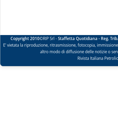
Copyright 2010
©RIP Srl -
Staffetta Quotidiana - Reg. Tri
E' vietata la riproduzione, ritrasmissione, fotocopia, immissione 
altro modo di diffusione delle notizie o ser
Rivista Italiana Petrol