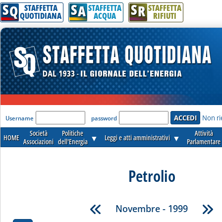
S
S
S
Q
A
R
STAFFETTA
STAFFETTA
STAFFETTA
QUOTIDIANA
ACQUA
RIFIUTI
'Modulo Login per accedere'
Non ri
Username
password
Società
Politiche
Attività
HOME
▼
Leggi e atti amministrativi
▼
Associazioni
dell'Energia
Parlamentare
Petrolio
Novembre - 1999