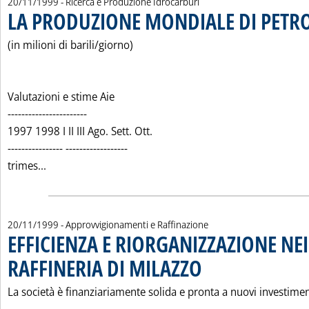
20/11/1999
- Ricerca e Produzione Idrocarburi
LA PRODUZIONE MONDIALE DI PETR
(in milioni di barili/giorno)
Valutazioni e stime Aie
-----------------------
1997 1998 I II III Ago. Sett. Ott.
---------------- ------------------
Leggi tutta la notizia: 'LA PRODUZIONE MONDIALE D
trimes...
20/11/1999
- Approvvigionamenti e Raffinazione
EFFICIENZA E RIORGANIZZAZIONE NEI
RAFFINERIA DI MILAZZO
. Pubblicata sabato 20 novembre
La società è finanziariamente solida e pronta a nuovi investimen