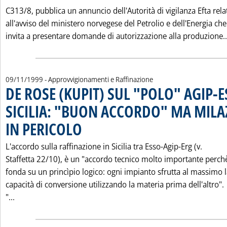
C313/8, pubblica un annuncio dell'Autorità di vigilanza Efta rela
all'avviso del ministero norvegese del Petrolio e dell'Energia che
invita a presentare domande di autorizzazione alla produzione..
09/11/1999
- Approvvigionamenti e Raffinazione
DE ROSE (KUPIT) SUL "POLO" AGIP-E
SICILIA: "BUON ACCORDO" MA MILA
IN PERICOLO
. Pubblicata martedì 09 novembre 1999 alle 0.0.
L'accordo sulla raffinazione in Sicilia tra Esso-Agip-Erg (v.
Staffetta 22/10), è un "accordo tecnico molto importante perchè
fonda su un princìpio logico: ogni impianto sfrutta al massimo 
capacità di conversione utilizzando la materia prima dell'altro".
Leggi tutta la notizia: 'DE ROSE (KUPIT) SUL "POLO" A
"...