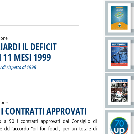
 DEI PREZZI DEL GREGGIO E DEI PRODOTTI'
ia
zione
ARDI IL DEFICIT
 11 MESI 1999
. Sottotitolo: Con un peggioramento di quasi 3.200 miliardi
. Pubblicata mercoledì 16 febbraio 2000 alle 12.28.
rdi rispetto al 1998
5 MILA MILIARDI IL DEFICIT ENERGETICO NEI PRIMI 11 MESI 1999
ia
zione
 I CONTRATTI APPROVATI
. Pubblicata mercoledì 16 febbrai
a 90 i contratti approvati dal Consiglio di
e dell'accordo “oil for food”, per un totale di