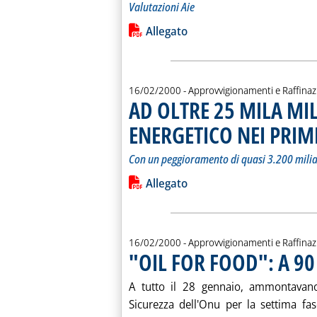
Valutazioni Aie
Leggi tutta la notizia: 'ANDAMENTO
Lista allegati PDF alla notiz
Allegato
16/02/2000
- Approvvigionamenti e Raffina
AD OLTRE 25 MILA MILI
ENERGETICO NEI PRIMI
Con un peggioramento di quasi 3.200 milia
Leggi tutta la notizia: 'AD OLTRE 2
Lista allegati PDF alla notiz
Allegato
16/02/2000
- Approvvigionamenti e Raffina
"OIL FOR FOOD": A 90
A tutto il 28 gennaio, ammontavano 
Sicurezza dell'Onu per la settima fas