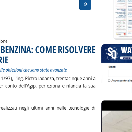
zione
 BENZINA: COME RISOLVERE
RIE
. Sottotitolo: I vantaggi del “gasolio largo” e le risposte alle obiezioni che sono state ava
. Pubblicata sabato 26 febbraio 2000 alle 11.36.
 alle obiezioni che sono state avanzate
11/97), l'ing. Pietro Iadanza, trentacinque anni a
per conto dell'Agip, perfeziona e rilancia la sua
realizzati negli ultimi anni nelle tecnologie di
izia: 'PIU' GASOLIO E MENO BENZINA: COME RISOLVERE I NODI 
ia