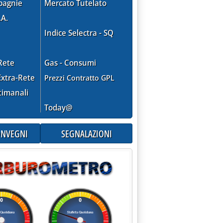
pagnie
Mercato Tutelato
.A.
Indice Selectra - SQ
Rete
Gas - Consumi
xtra-Rete
Prezzi Contratto GPL
timanali
Today@
 E UTI'
CONVEGNI
SEGNALAZIONI
30.