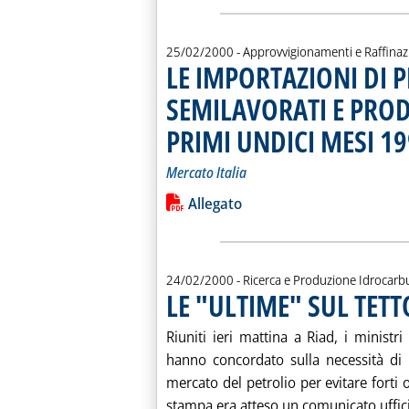
25/02/2000
- Approvvigionamenti e Raffina
LE IMPORTAZIONI DI 
SEMILAVORATI E PRODOT
PRIMI UNDICI MESI 1
Mercato Italia
Leggi tutta la notizia: 'LE IMPORT
Lista allegati PDF alla notiz
Allegato
24/02/2000
- Ricerca e Produzione Idrocarb
LE "ULTIME" SUL TETT
Riuniti ieri mattina a Riad, i ministr
hanno concordato sulla necessità di 
mercato del petrolio per evitare forti 
stampa era atteso un comunicato ufficia