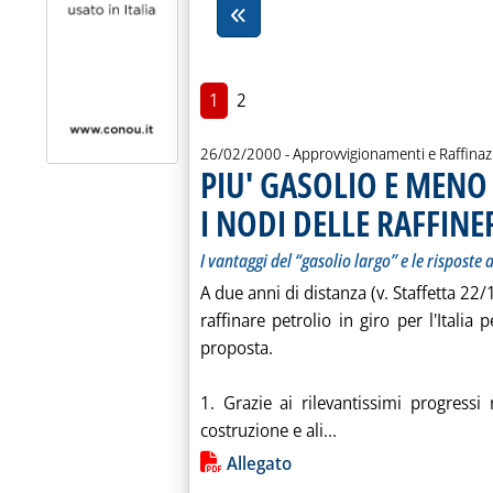
1
2
26/02/2000
- Approvvigionamenti e Raffina
PIU' GASOLIO E MENO
I NODI DELLE RAFFINE
I vantaggi del “gasolio largo” e le risposte
A due anni di distanza (v. Staffetta 22/
raffinare petrolio in giro per l'Italia 
proposta.
1. Grazie ai rilevantissimi progressi 
Leggi tutta la not
costruzione e ali...
Lista allegati PDF alla notiz
Allegato