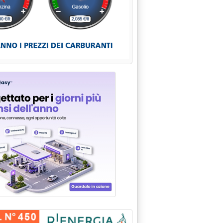
 BAKU-CEYHAN'
.29.
IA'
 16.50.