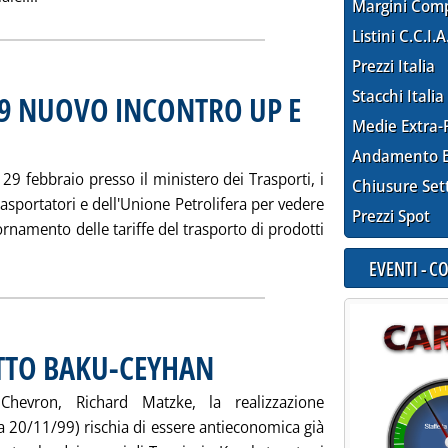
Margini Com
Listini C.C.I.A
Prezzi Italia
Stacchi Italia
29 NUOVO INCONTRO UP E
Medie Extra-
.5.
Andamento E
29 febbraio presso il ministero dei Trasporti, i
Chiusure Set
rasportatori e dell'Unione Petrolifera per vedere
Prezzi Spot
iornamento delle tariffe del trasporto di prodotti
 tutta la notizia: 'AUTOTRASPORTO: IL 29 NUOVO INCONTRO UP
EVENTI - 
TTO BAKU-CEYHAN
. Pubblicata mercoledì 23 febbraio 2000 alle 12.
Chevron, Richard Matzke, la realizzazione
ta 20/11/99) rischia di essere antieconomica già