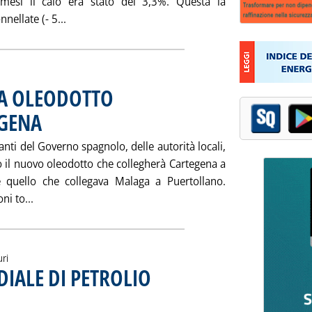
 mesi il calo era stato del 3,3%. Questa la
Leggi tutta la notizia: 'LAVORAZIONI RAFFINERIE:
nellate (- 5...
RA OLEODOTTO
GENA
. Pubblicata venerdì 18 febbraio 2000 alle 11.15.
nti del Governo spagnolo, delle autorità locali,
to il nuovo oleodotto che collegherà Cartegena a
e quello che collegava Malaga a Puertollano.
Leggi tutta la notizia: 'REPSOL-YPF INAUGURA OLEO
ni to...
uri
IALE DI PETROLIO
. Sottotitolo: Valutazioni e stime Aie
. Pubblicata venerdì 18 febbraio 2000 alle 10.53