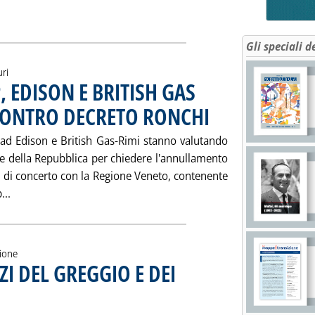
IONE MONDIALE DI PETROLIO'
ia
Gli speciali d
uri
, EDISON E BRITISH GAS
CONTRO DECRETO RONCHI
. Pubblicata giovedì 17 febbrai
e ad Edison e British Gas-Rimi stanno valutando
nte della Repubblica per chiedere l'annullamento
, di concerto con la Regione Veneto, contenente
Leggi tutta la notizia: 'ALTO ADRIATICO: AGIP, EDISON 
...
zione
I DEL GREGGIO E DEI
raio 2000 alle 12.29.