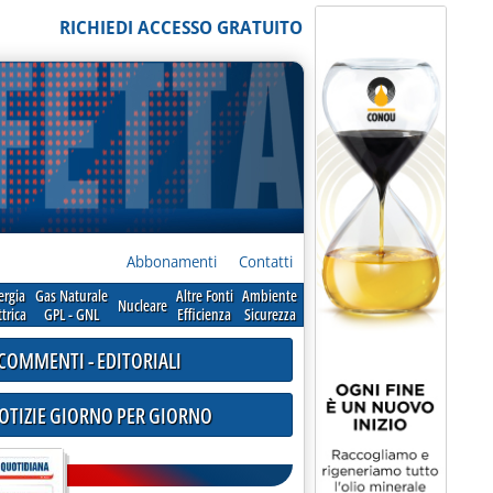
RICHIEDI ACCESSO GRATUITO
Abbonamenti
Contatti
ergia
Gas Naturale
Altre Fonti
Ambiente
Nucleare
ttrica
GPL - GNL
Efficienza
Sicurezza
COMMENTI - EDITORIALI
NOTIZIE GIORNO PER GIORNO