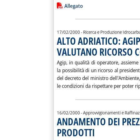
Leggi tutta la notizia: 'LA PRODUZ
Lista allegati PDF alla notiz
Allegato
17/02/2000
- Ricerca e Produzione Idrocarb
ALTO ADRIATICO: AGIP
VALUTANO RICORSO 
Agip, in qualità di operatore, assiem
la possibilità di un ricorso al preside
del decreto del ministro dell'Ambiente
le condizioni da rispettare per poter rip
16/02/2000
- Approvvigionamenti e Raffina
ANDAMENTO DEI PREZZ
PRODOTTI
. Sottotitolo: Valutazioni Aie
. Pubblicata mercoledì 16 febb