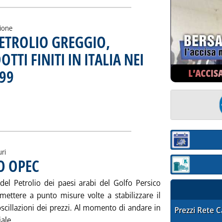
zione
PETROLIO GREGGIO,
TI FINITI IN ITALIA NEI
999
L’ACCIS
. Sottotitolo: Mercato Italia
. Pubblicata venerdì 25 febbraio 2000 alle 13.6.
AZIONI DI PETROLIO GREGGIO, SEMILAVORATI E PRODOTTI FINITI
ia
Sezione:
uri
O OPEC
. Pubblicata giovedì 24 febbraio 2000 alle 11.29.
Sezione: quotaz
i del Petrolio dei paesi arabi del Golfo Persico
mettere a punto misure volte a stabilizzare il
oscillazioni dei prezzi. Al momento di andare in
STAFFETTA PRE
Prezzi Rete 
Leggi tutta la notizia: 'LE "ULTIME" SUL TETTO OPEC'
le....