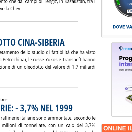
nto che dai campi di Tengiz, in Kazakstan, tra i
Leggi tutta la notizia: 'IN PERICOLO OLEODOTTO
ve la Chev...
TTO CINA-SIBERIA
. Pubblicata mercoledì 23 febbraio 2000 alle 12
tamento dello studio di fattibilità che ha visto
a Petrochina), le russe Yukos e Transneft hanno
zione di un oleodotto del valore di 1,7 miliardi
Leggi tutta la notizia: 'ACCORDO PER OLEODOTTO CINA-SIBER
.
zione
IE: - 3,7% NEL 1999
. Pubblicata martedì 22 febbraio 2000 alle
e raffinerie italiane sono ammontate, secondo le
8 milioni di tonnellate, con un calo del 3,7%