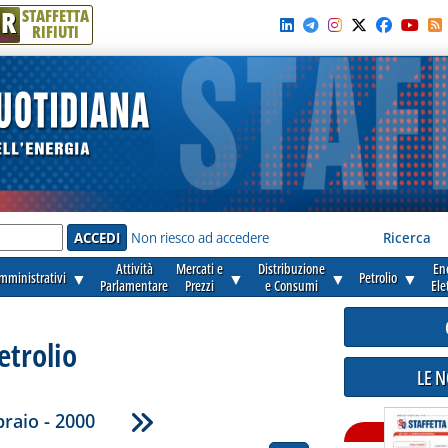
R
STAFFETTA
RIFIUTI
e'
Non riesco ad accedere
Ricerca
Attività
Mercati e
Distribuzione
En
amministrativi
▼
▼
▼
Petrolio
▼
Parlamentare
Prezzi
e Consumi
Ele
etrolio
LE 
raio - 2000