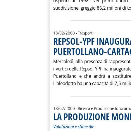
rispetto al 1998. Nei primi undici
suddivisione: greggio 86,2 milioni di ton
18/02/2000
- Trasporti
REPSOL-YPF INAUGU
PUERTOLLANO-CARTA
Mercoledì, alla presenza di rappresenta
i vertici della Repsol-YPF ha inaugura
Puertollano e che andrà a sostituir
L'oleodotto ha una capacità di 7,5 milio
18/02/2000
- Ricerca e Produzione Idrocarb
LA PRODUZIONE MOND
Valutazioni e stime Aie