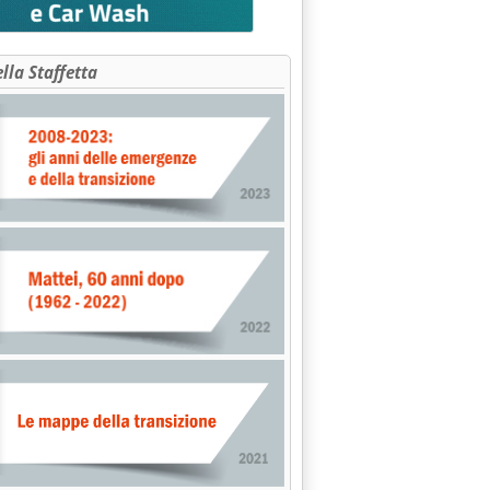
ella Staffetta
o 2000 alle 10.32.
E BRITISH GAS VALUTANO RICORSO CONTRO DECRETO RONCHI'