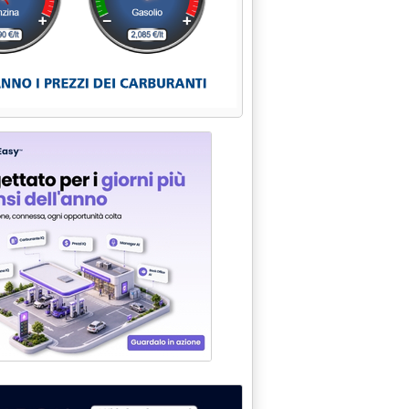
UDICA GIACIMENTO IRANIANO DISAPPUNTO DELL'AMMINISTRAZIO
 CANALE DI LIVORNO DELUSE LE ATTESE DEGLI OPERATORI'