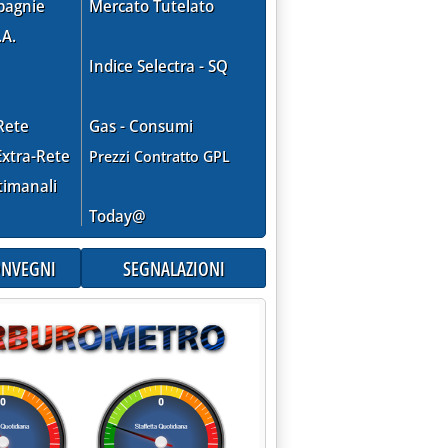
pagnie
Mercato Tutelato
.A.
Indice Selectra - SQ
Rete
Gas - Consumi
xtra-Rete
Prezzi Contratto GPL
timanali
Today@
CONVEGNI
SEGNALAZIONI
R 10 PROGETTI'
1995 alle 0.0.