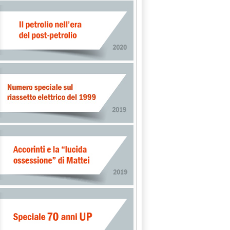
MARGINI DI RAFFINAZIONE IN MEDITERRANEO NEL 1° SEMESTRE 19
IP-INA PER SFRUTTARE CAMPO DI GAS IN ACQUE CROATE'