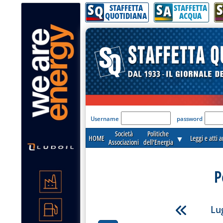
S
S
S
Q
A
STAFFETTA
STAFFETTA
QUOTIDIANA
ACQUA
'Modulo Login per acceder
Username
password
Società
Politiche
HOME
▼
Leggi e atti 
Associazioni
dell'Energia
P
Lug