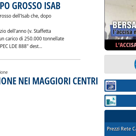
PO GROSSO ISAB
. Pubblicata sabato 29 luglio 1995 alle 0.0.
rosso dell'Isab che, dopo
io dell'anno (v. Staffetta
un carico di 250.000 tonnellate
L’ACCIS
Leggi tutta la notizia: 'GASOLIO: NUOVO
SPEC LDE 888" dest...
zione
IONE NEI MAGGIORI CENTRI
. Pubblicata venerdì 28 lug
Sezione:
Sezione: quotaz
STAFFETTA PRE
Prezzi Rete 