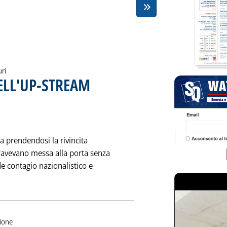
uri
ELL'UP-STREAM
. Pubblicata sabato 29 luglio 1995 alle 0.0.
ta prendendosi la rivincita
l'avevano messa alla porta senza
e contagio nazionalistico e
 notizia: 'CACCIA AL PARTNER NELL'UP-STREAM'
zione