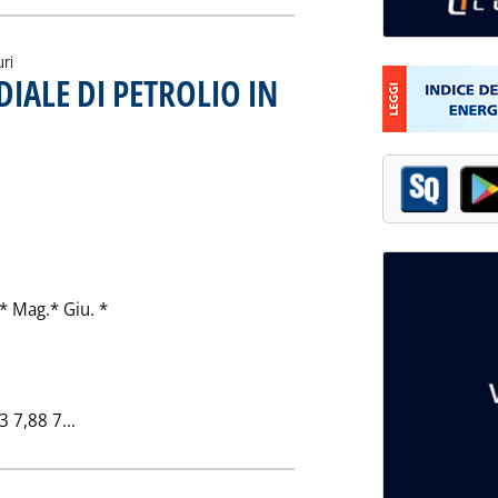
uri
ALE DI PETROLIO IN
lle 0.0.
 Mag.* Giu. *
Leggi tutta la notizia: 'LA PRODUZIONE MONDIALE 
 7,88 7...