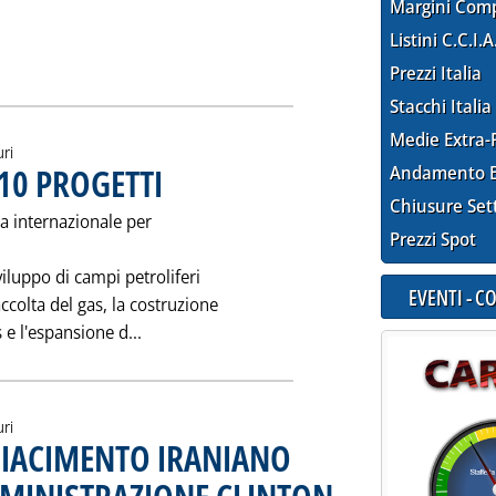
Margini Com
Listini C.C.I.A
DI RAFFINAZIONE NEI MAGGIORI CENTRI'
Prezzi Italia
Stacchi Italia
Medie Extra-
uri
 10 PROGETTI
Andamento E
. Pubblicata giovedì 27 luglio 1995 alle 0.0.
Chiusure Set
ra internazionale per
Prezzi Spot
viluppo di campi petroliferi
EVENTI - 
accolta del gas, la costruzione
Leggi tutta la notizia: 'IRAN: GARA NIOC PE
e l'espansione d...
uri
GIACIMENTO IRANIANO
. Pubblicata martedì 25 luglio 