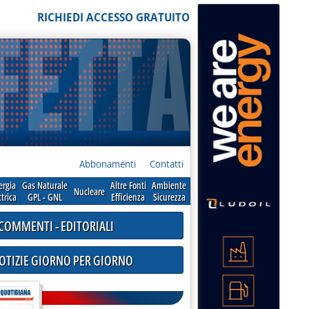
RICHIEDI ACCESSO GRATUITO
Abbonamenti
Contatti
ergia
Gas Naturale
Altre Fonti
Ambiente
Nucleare
ttrica
GPL - GNL
Efficienza
Sicurezza
COMMENTI - EDITORIALI
NOTIZIE GIORNO PER GIORNO