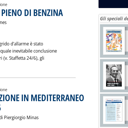
zione
 PIENO DI BENZINA
. Pubblicata sabato 22 luglio 1995 alle 0.0.
Gli speciali d
nnes
 grido d'allarme è stato
 quale inevitabile conclusione
(v. Staffetta 24/6), gli
 'L'EUROPA HA FATTO IL PIENO DI BENZINA'
zione
AZIONE IN MEDITERRANEO
5
. Pubblicata sabato 22 luglio 1995 alle 0.0.
 di Piergiorgio Minas