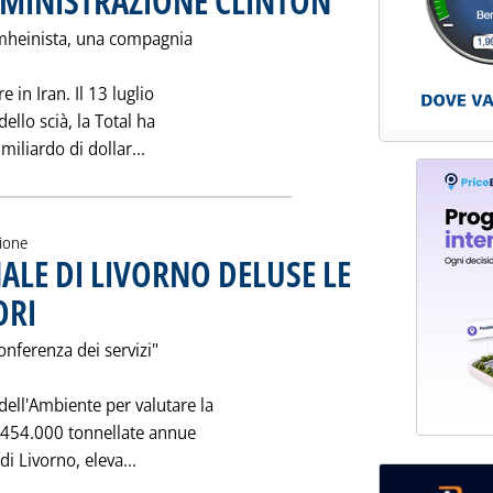
MINISTRAZIONE CLINTON
omheinista, una compagnia
e in Iran. Il 13 luglio
dello scià, la Total ha
Leggi tutta la notizia: 'TOTAL SI AGGI
iliardo di dollar...
zione
NALE DI LIVORNO DELUSE LE
ORI
. Pubblicata martedì 25 luglio 1995 alle 0.0.
conferenza dei servizi"
dell'Ambiente per valutare la
di 454.000 tonnellate annue
Leggi tutta la notizia: 'LIMITI AL GPL NEL
i Livorno, eleva...