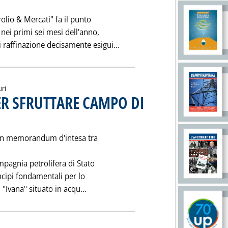
olio & Mercati" fa il punto
 nei primi sei mesi dell'anno,
Leggi tutta la notizia: 'I 
 raffinazione decisamente esigui...
uri
ER SFRUTTARE CAMPO DI
. Pubblicata venerdì 21 luglio 1995 alle 0.0.
 un memorandum d'intesa tra
ompagnia petrolifera di Stato
incipi fondamentali per lo
Leggi tutta la notizia: 'ACCORDO AG
"Ivana" situato in acqu...