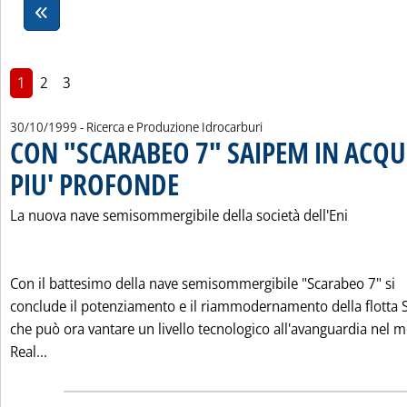
1
2
3
30/10/1999
- Ricerca e Produzione Idrocarburi
CON "SCARABEO 7" SAIPEM IN ACQ
PIU' PROFONDE
. Pubblicata sabato 30 ottobre 1999 alle 0.0.
La nuova nave semisommergibile della società dell'Eni
Con il battesimo della nave semisommergibile "Scarabeo 7" si
conclude il potenziamento e il riammodernamento della flotta 
che può ora vantare un livello tecnologico all'avanguardia nel 
Leggi tutta la notizia: 'CON "SCARABEO 7" SAIPEM I
Real...