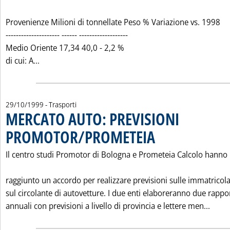
Provenienze Milioni di tonnellate Peso % Variazione vs. 1998
--------------------- ------ -------------------
Medio Oriente 17,34 40,0 - 2,2 %
Leggi tutta la notizia: 'LE IMPORTAZIONI DI PETR
di cui: A...
29/10/1999
- Trasporti
MERCATO AUTO: PREVISIONI
PROMOTOR/PROMETEIA
. Pubblicata venerdì 29 ottobre
Il centro studi Promotor di Bologna e Prometeia Calcolo hanno
raggiunto un accordo per realizzare previsioni sulle immatricola
sul circolante di autovetture. I due enti elaboreranno due rappor
Legg
annuali con previsioni a livello di provincia e lettere men...