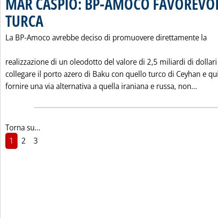
MAR CASPIO: BP-AMOCO FAVOREVOL
TURCA
. Pubblicata mercoledì 27 ottobre 1999 alle 0.0.
La BP-Amoco avrebbe deciso di promuovere direttamente la
realizzazione di un oleodotto del valore di 2,5 miliardi di dollari
collegare il porto azero di Baku con quello turco di Ceyhan e qu
Leggi
fornire una via alternativa a quella iraniana e russa, non...
Torna su...
1
2
3