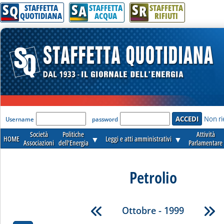
S
S
S
Q
A
R
STAFFETTA
STAFFETTA
STAFFETTA
QUOTIDIANA
ACQUA
RIFIUTI
'Modulo Login per accedere'
Non ri
Username
password
Società
Politiche
Attività
HOME
▼
Leggi e atti amministrativi
▼
Associazioni
dell'Energia
Parlamentare
Petrolio
Ottobre - 1999