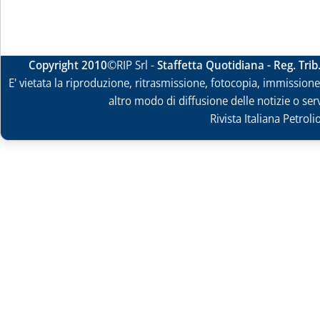
Copyright 2010
©RIP Srl -
Staffetta Quotidiana - Reg. Tri
E' vietata la riproduzione, ritrasmissione, fotocopia, immissione 
altro modo di diffusione delle notizie o ser
Rivista Italiana Petrol