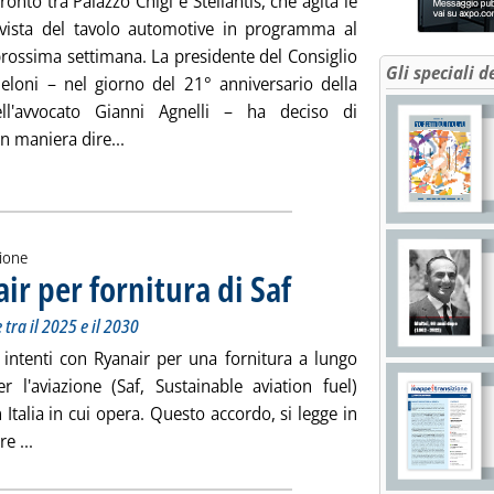
onto tra Palazzo Chigi e Stellantis, che agita le
vista del tavolo automotive in programma al
prossima settimana. La presidente del Consiglio
Gli speciali d
eloni – nel giorno del 21° anniversario della
ll'avvocato Gianni Agnelli – ha deciso di
Leggi tutta la notizia: 'Polverone su Stellantis'
in maniera dire...
zione
ir per fornitura di Saf
. Sottotitolo: Lettera di intenti: fino a 
. Pubblicata lunedì 22 gennaio 2024 al
 tra il 2025 e il 2030
i intenti con Ryanair per una fornitura a lungo
r l'aviazione (Saf, Sustainable aviation fuel)
n Italia in cui opera. Questo accordo, si legge in
Leggi tutta la notizia: 'Eni, accordo con Ryanair per fornitur
e ...