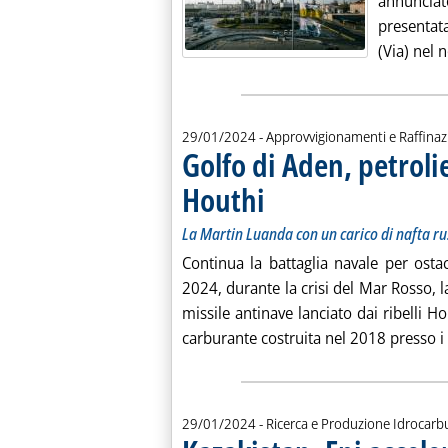
annunciat
presentat
(Via) nel 
29/01/2024
- Approvvigionamenti e Raffina
Golfo di Aden, petroli
Houthi
. Sottotitolo: La Martin Luanda con un 
. Pubblicata lunedì 29 gennaio 2024 al
La Martin Luanda con un carico di nafta ru
Continua la battaglia navale per osta
2024, durante la crisi del Mar Rosso, l
missile antinave lanciato dai ribelli 
carburante costruita nel 2018 presso i c
29/01/2024
- Ricerca e Produzione Idrocarb