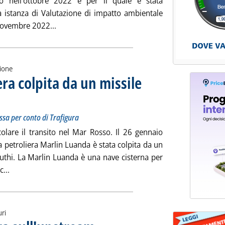
o nell'ottobre 2022 e per il quale è stata
a istanza di Valutazione di impatto ambientale
Leggi tutta la notizia: 'Eni conferma la conversi
novembre 2022...
zione
era colpita da un missile
carico di nafta russa per conto di Trafigura
le 9.49.
ssa per conto di Trafigura
colare il transito nel Mar Rosso. Il 26 gennaio
a petroliera Marlin Luanda è stata colpita da un
Houthi. La Marlin Luanda è una nave cisterna per
Leggi tutta la notizia: 'Golfo di Aden, petroliera colpita da u
...
uri
. Sottotitolo: La compagnia guidata da Claudio Descal
. Pubblicata lunedì 29 gennaio 2024 alle 9.20.