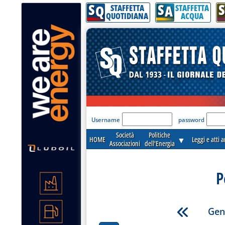
S
S
S
Q
A
STAFFETTA
STAFFETTA
QUOTIDIANA
ACQUA
'Modulo Login per acceder
Username
password
Società
Politiche
HOME
▼
Leggi e atti 
Associazioni
dell'Energia
P
Gen