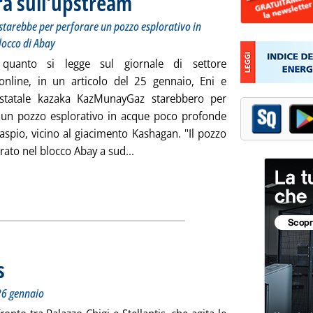
ra sull'upstream
starebbe per perforare un pozzo esplorativo in
locco di Abay
quanto si legge sul giornale di settore
nline, in un articolo del 25 gennaio, Eni e
 statale kazaka KazMunayGaz starebbero per
 un pozzo esplorativo in acque poco profonde
aspio, vicino al giacimento Kashagan. "Il pozzo
Leggi tutta la notizia: 'Kazakistan, 
rato nel blocco Abay a sud...
s
. Sottotitolo: Cronologia settimanale della mobilità 22-26 gennaio
. Pubblicata venerdì 26 gennaio 2024 alle 18.35.
26 gennaio