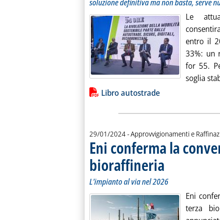
soluzione definitiva ma non basta, serve n
Le attu
consenti
entro il 
33%: un r
for 55. P
soglia stab
Lista allegati PDF alla notiz
Libro autostrade
29/01/2024
- Approvvigionamenti e Raffina
Eni conferma la conver
bioraffineria
. Sottotitolo: L'impianto
. Pubblicata lunedì 29 
L'impianto al via nel 2026
Eni confe
terza bio