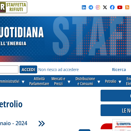
R
STAFFETTA
RIFIUTI
e'
Non riesco ad accedere
Ricerca
Attività
Mercati e
Distribuzione
En
amministrativi
▼
▼
▼
Petrolio
▼
Parlamentare
Prezzi
e Consumi
Ele
etrolio
LE 
naio - 2024