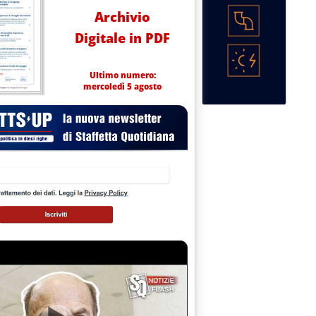
Archivio
Digitale in PDF
Ultimo numero:
mercoledì 5 agosto
ersione in bioraffineria. Investimento da 400 milioni di euro
lle 10.11.
occasione storica'