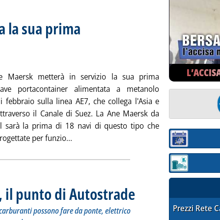
 la sua prima
iste altre 18 navi tra il 2024 e il 2025
edì 30 gennaio 2024 alle 16.4.
L’ACCIS
e Maersk metterà in servizio la sua prima
ave portacontainer alimentata a metanolo
 di febbraio sulla linea AE7, che collega l'Asia e
attraverso il Canale di Suez. La Ane Maersk da
l sarà la prima di 18 navi di questo tipo che
Leggi tutta la notizia: 'Metanolo, Maersk 
ogettate per funzio...
Sezione:
Sezione: quotaz
, il punto di Autostrade
. Sottotitolo: Il documento realizzat
. Pubblicata lunedì 29 gennaio 2024 
STAFFETTA PRE
Prezzi Rete 
carburanti possono fare da ponte, elettrico