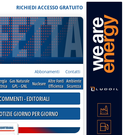
RICHIEDI ACCESSO GRATUITO
Abbonamenti
Contatti
ergia
Gas Naturale
Altre Fonti
Ambiente
Nucleare
ttrica
GPL - GNL
Efficienza
Sicurezza
COMMENTI - EDITORIALI
NOTIZIE GIORNO PER GIORNO