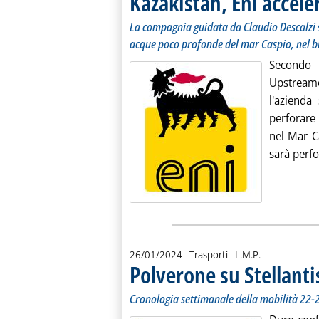
Kazakistan, Eni accele
La compagnia guidata da Claudio Descalzi 
acque poco profonde del mar Caspio, nel b
Secondo 
Upstreamo
l'azienda
perforare
nel Mar C
sarà perfo
di:
26/01/2024
- Trasporti -
L.M.P.
Polverone su Stellanti
Cronologia settimanale della mobilità 22-