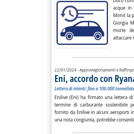
Duro confr
acque in 
Mimit la 
Giorgia M
morte de
attaccare 
22/01/2024
- Approvvigionamenti e Raffina
Eni, accordo con Ryana
Lettera di intenti: fino a 100.000 tonnellate
Enilive (Eni) ha firmato una lettera d
termine di carburante sostenibile pe
fornito da Enilive in alcuni aeroporti i
una nota congiunta, potrebbe consentir