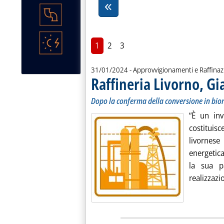
1
2
3
31/01/2024
- Approvvigionamenti e Raffina
Raffineria Livorno, Gi
Dopo la conferma della conversione in bior
“È un inv
costituis
livornese
energetica
la sua pa
realizzazio