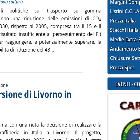
uova cultura.
Margini Com
ali politiche sul trasporto su gomma
Listini C.C.I.A
ranno una riduzione delle emissioni di CO
2
Prezzi Italia
2030, rispetto al 2005, compresa tra il 15 e il
Stacchi Italia
isultato insufficiente al perseguimento del Fit
Medie Extra-
er raggiungere, e potenzialmente superare, la
Andamento E
Leggi tutta la notizia: 'Mobilità e tran
ilita di riduzione del 43...
ia
Chiusure Set
Prezzi Spot
EVENTI - 
zione
sione di Livorno in
 al via nel 2026
gennaio 2024 alle 12.39.
rma con una nota la decisione di realizzare la
raffineria in Italia a Livorno. Il progetto,