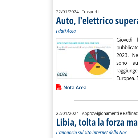
22/01/2024
- Trasporti
Auto, l'elettrico super
I dati Acea
Giovedì 
pubblicat
2023. Nel
sono au
raggiunge
Europea. 
Lista allegati PDF alla notiz
Nota Acea
22/01/2024
- Approvvigionamenti e Raffina
Libia, tolta la forza m
L'annuncio sul sito internet della Noc