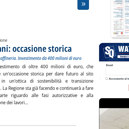
zione
ani: occasione storica
. Sottotitolo: Dopo la conferma della conv
. Pubblicata mercoledì 31 gennaio 2024 a
affineria. Investimento da 400 milioni di euro
estimento di oltre 400 milioni di euro, che
ce un'occasione storica per dare futuro al sito
 in un'ottica di sostenibilità e transizione
. La Regione sta già facendo e continuerà a fare
rte riguardo alle fasi autorizzative e alla
Leggi tutta la notizia: 'Raffineria Livorno, Giani: 
ne dei lavori...