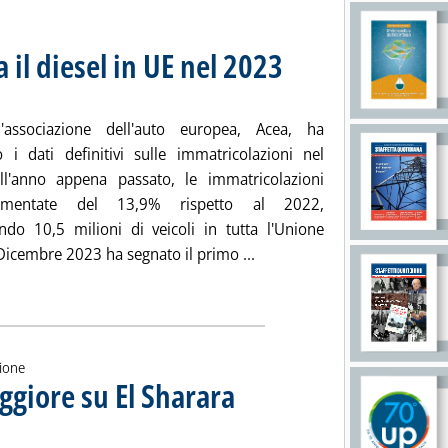
a il diesel in UE nel 2023
. Sottotitolo: I dati Acea
. Pubblicata lunedì 22 gennaio 202
l'associazione dell'auto europea, Acea, ha
o i dati definitivi sulle immatricolazioni nel
l'anno appena passato, le immatricolazioni
mentate del 13,9% rispetto al 2022,
ndo 10,5 milioni di veicoli in tutta l'Unione
Leggi tutta la notizia: 'Auto
Dicembre 2023 ha segnato il primo ...
ia
zione
aggiore su El Sharara
. Sottotitolo: L'annuncio sul sito internet del
. Pubblicata lunedì 22 gennaio 2024 alle 10.