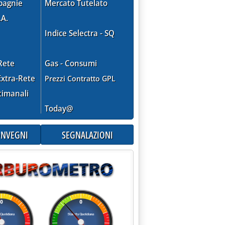
pagnie
Mercato Tutelato
.A.
Indice Selectra - SQ
Rete
Gas - Consumi
xtra-Rete
Prezzi Contratto GPL
sizione, il punto di Autostrade'
timanali
Today@
CONVEGNI
SEGNALAZIONI