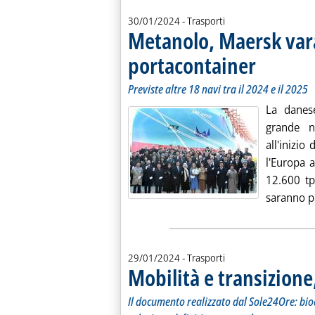
30/01/2024
- Trasporti
Metanolo, Maersk vara
portacontainer
. Sottotitolo: Prev
. Pubblicata mart
Previste altre 18 navi tra il 2024 e il 2025
La danes
grande n
all'inizio
l'Europa 
12.600 tp
saranno pr
29/01/2024
- Trasporti
Mobilità e transizione
Il documento realizzato dal Sole24Ore: bio