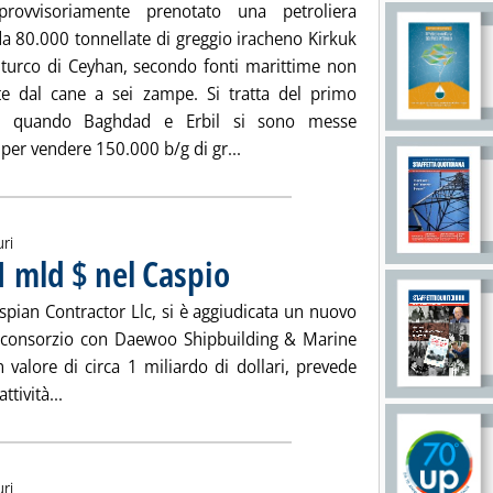
rovvisoriamente prenotato una petroliera
a 80.000 tonnellate di greggio iracheno Kirkuk
 turco di Ceyhan, secondo fonti marittime non
e dal cane a sei zampe. Si tratta del primo
a quando Baghdad e Erbil si sono messe
Leggi tutta la notizia: 'Ceyhan, 
per vendere 150.000 b/g di gr...
uri
1 mld $ nel Caspio
. Pubblicata mercoledì 26 novembre 2014 alle 14.
aspian Contractor Llc, si è aggiudicata un nuovo
in consorzio con Daewoo Shipbuilding & Marine
valore di circa 1 miliardo di dollari, prevede
Leggi tutta la notizia: 'Saipem, contratto da 1 mld $ ne
tività...
uri