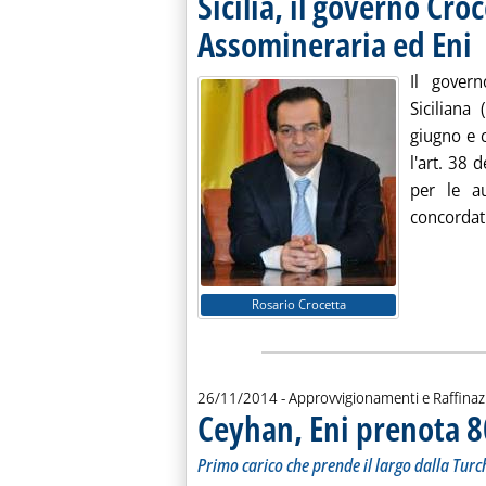
Sicilia, il governo Cro
Assomineraria ed Eni
. 
Il govern
Siciliana
giugno e 
l'art. 38 
per le au
concordati 
Rosario Crocetta
26/11/2014
- Approvvigionamenti e Raffina
Ceyhan, Eni prenota 8
Primo carico che prende il largo dalla Tur