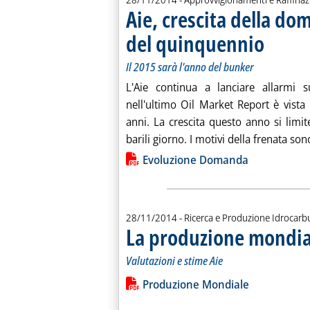
Aie, crescita della do
del quinquennio
. Sottotitolo:
. Pubblicata 
Il 2015 sarà l'anno del bunker
L'Aie continua a lanciare allarmi s
nell'ultimo Oil Market Report è vista
anni. La crescita questo anno si limit
barili giorno. I motivi della frenata sono 
Lista allegati PDF alla notiz
Evoluzione Domanda
28/11/2014
- Ricerca e Produzione Idrocarb
La produzione mondial
Valutazioni e stime Aie
Leggi tutta la notizia: 'La produzione
Lista allegati PDF alla notiz
Produzione Mondiale