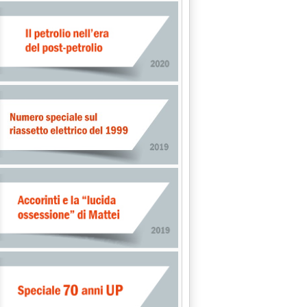
Eni prenota 80.000 t di Kirkuk'
58.
l Caspio'