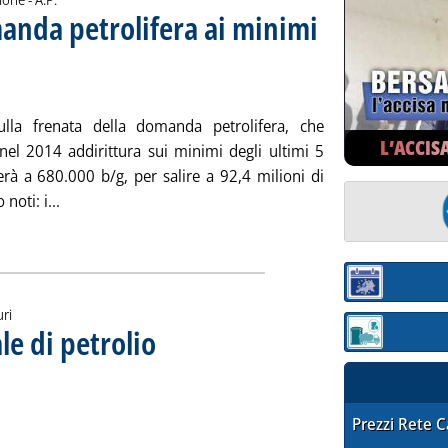
manda petrolifera ai minimi
 Il 2015 sarà l'anno del bunker
venerdì 28 novembre 2014 alle 15.43.
ulla frenata della domanda petrolifera, che
L’ACCIS
 nel 2014 addirittura sui minimi degli ultimi 5
erà a 680.000 b/g, per salire a 92,4 milioni di
Leggi tutta la notizia: 'Aie, crescita della domanda pe
noti: i...
ia
Sezione:
uri
e di petrolio
. Sottotitolo: Valutazioni e stime Aie
. Pubblicata venerdì 28 novembre 2014 alle 15.35.
Sezione: quotaz
 mondiale di petrolio '
ia
STAFFETTA PRE
Prezzi Rete 