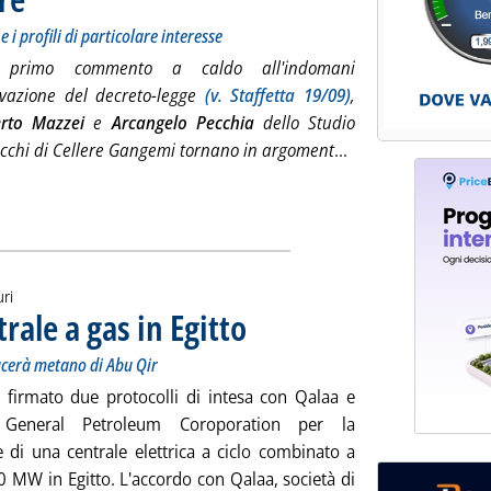
 i profili di particolare interesse
 primo commento a caldo all'indomani
ovazione del decreto-legge
(v. Staffetta 19/09)
,
rto Mazzei
e
Arcangelo Pecchia
dello Studio
Leggi tutta la noti
cchi di Cellere Gangemi tornano in argoment
...
uri
rale a gas in Egitto
. Sottotitolo: Impianto a ciclo combinato da 
. Pubblicata giovedì 27 novembre 2014 alle 16
cerà metano di Abu Qir
 firmato due protocolli di intesa con Qalaa e
 General Petroleum Coroporation per la
e di una centrale elettrica a ciclo combinato a
0 MW in Egitto. L'accordo con Qalaa, società di