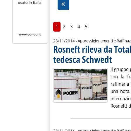
1
2
3
4
5
28/11/2014
- Approvvigionamenti e Raffina
Rosneft rileva da Total
tedesca Schwedt
. Pubblicata 
Il gruppo 
con la f
raffineri
una nota.
internaz
Rosneft) d
28/11/2014
- Approvvigionamenti e Raffinaz