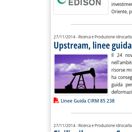
investimen
Oriente, pr
27/11/2014
- Ricerca e Produzione Idrocarb
Upstream, linee guida
Il 24 no
nell'ambi
risorse m
ha conseg
guida per
deformazio
Lista allegati PDF alla notiz
Linee Guida CIRM 85 238
27/11/2014
- Ricerca e Produzione Idrocarb