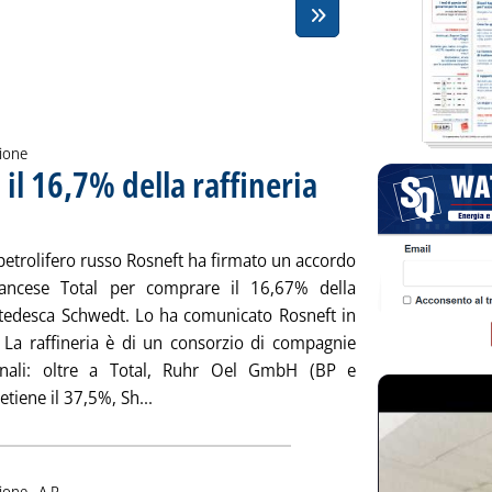
zione
 il 16,7% della raffineria
venerdì 28 novembre 2014 alle 16.16.
petrolifero russo Rosneft ha firmato un accordo
rancese Total per comprare il 16,67% della
a tedesca Schwedt. Lo ha comunicato Rosneft in
 La raffineria è di un consorzio di compagnie
ionali: oltre a Total, Ruhr Oel GmbH (BP e
Leggi tutta la notizia: 'Rosneft rileva da To
etiene il 37,5%, Sh...
di:
ione -
A.P.