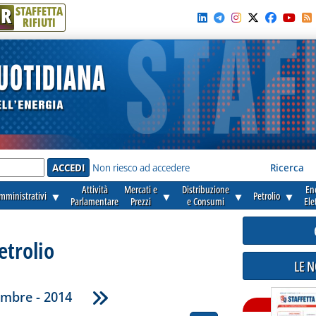
R
STAFFETTA
RIFIUTI
e'
Non riesco ad accedere
Ricerca
Attività
Mercati e
Distribuzione
En
amministrativi
▼
▼
▼
Petrolio
▼
Parlamentare
Prezzi
e Consumi
Ele
etrolio
LE 
mbre - 2014