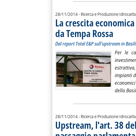
28/11/2014
- Ricerca e Produzione Idrocarb
La crescita economica
da Tempa Rossa
. Sottotitolo: D
. Pubblicata ve
Dal report Total E&P sull'upstream in Basil
Per le ca
investime
estrattiva
impianti d
economici
della Basi
28/11/2014
- Ricerca e Produzione Idrocarb
Upstream, l'art. 38 del
passaggio parlamenta