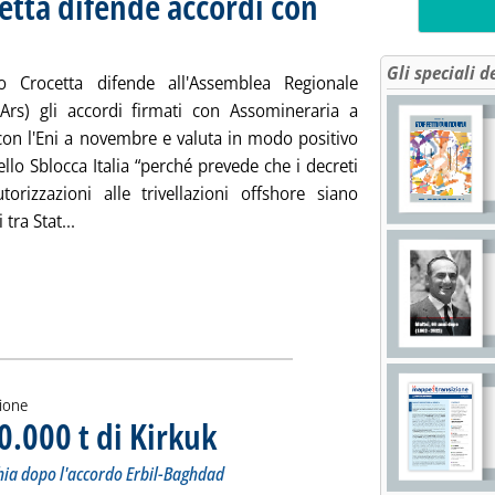
cetta difende accordi con
Pubblicata giovedì 27 novembre 2014 alle 11.2.
Gli speciali d
o Crocetta difende all'Assemblea Regionale
 (Ars) gli accordi firmati con Assomineraria a
con l'Eni a novembre e valuta in modo positivo
dello Sblocca Italia “perché prevede che i decreti
torizzazioni alle trivellazioni offshore siano
Leggi tutta la notizia: 'Sicilia, il governo Crocetta d
tra Stat...
zione
0.000 t di Kirkuk
. Sottotitolo: Primo carico che prende il largo dalla
. Pubblicata mercoledì 26 novembre 2014 alle 15.32
chia dopo l'accordo Erbil-Baghdad