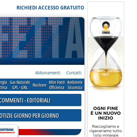
RICHIEDI ACCESSO GRATUITO
Abbonamenti
Contatti
ergia
Gas Naturale
Altre Fonti
Ambiente
Nucleare
ttrica
GPL - GNL
Efficienza
Sicurezza
COMMENTI - EDITORIALI
NOTIZIE GIORNO PER GIORNO