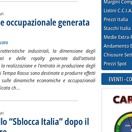
Margini Com
Listini C.C.I.A
uri
 e occupazionale generata
Prezzi Italia
Stacchi Italia
al report Total E&P sull'upstream in Basilicata
nerdì 28 novembre 2014 alle 15.29.
Medie Extra-
icata
Andamento E
ratteristiche industriali, la dimensione degli
Chiusure Set
nti e delle royalty generate dall'attività
Prezzi Spot
, la realizzazione e l'entrata in produzione degli
i Tempa Rossa sono destinate a produrre effetti
EVENTI - 
 sulle dinamiche economiche e occupazionali
Leggi tutta la notizia: 'La crescita economica e occ
licata ch
...
uri
lo “Sblocca Italia” dopo il
re
. Sottotitolo: Le novità introdotte dalla nuova disciplina e i profili di particolare interesse
. Pubblicata venerdì 28 novembre 2014 alle 15.17.