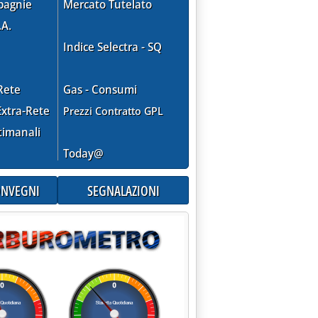
pagnie
Mercato Tutelato
.A.
Indice Selectra - SQ
Rete
Gas - Consumi
xtra-Rete
Prezzi Contratto GPL
timanali
Today@
CONVEGNI
SEGNALAZIONI
upazionale generata da Tempa Rossa'