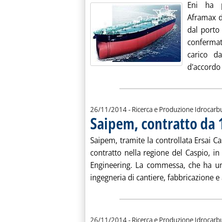
Eni ha p
Aframax d
dal porto
confermat
carico d
d'accordo 
26/11/2014
- Ricerca e Produzione Idrocarb
Saipem, contratto da 
Saipem, tramite la controllata Ersai C
contratto nella regione del Caspio, 
Engineering. La commessa, che ha un 
ingegneria di cantiere, fabbricazione e at
26/11/2014
- Ricerca e Produzione Idrocarb