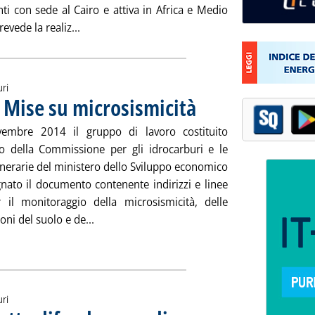
ti con sede al Cairo e attiva in Africa e Medio
Leggi tutta la notizia: 'Edison, intesa per centra
evede la realiz...
uri
 Mise su microsismicità
. Pubblicata giovedì 27 novembre 2
vembre 2014 il gruppo di lavoro costituito
to della Commissione per gli idrocarburi e le
inerarie del ministero dello Sviluppo economico
nato il documento contenente indirizzi e linee
 il monitoraggio della microsismicità, delle
Leggi tutta la notizia: 'Upstream, linee guid
ni del suolo e de...
ia
uri