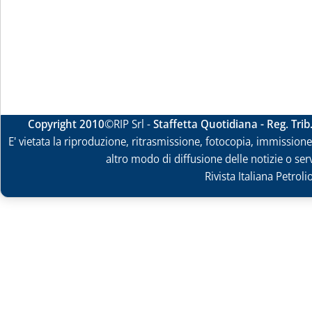
Copyright 2010
©RIP Srl -
Staffetta Quotidiana - Reg. Tri
E' vietata la riproduzione, ritrasmissione, fotocopia, immissione 
altro modo di diffusione delle notizie o ser
Rivista Italiana Petrol