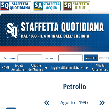
S
S
S
Q
A
R
STAFFETTA
STAFFETTA
STAFFETTA
QUOTIDIANA
ACQUA
RIFIUTI
'Modulo Login per accedere'
Non ri
Username
password
Società
Politiche
Attività
HOME
▼
Leggi e atti amministrativi
▼
Associazioni
dell'Energia
Parlamentare
Petrolio
Agosto - 1997