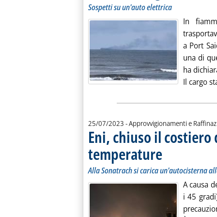
Sospetti su un'auto elettrica
In fiam
trasporta
a Port Sai
una di qu
ha dichiar
Il cargo s
25/07/2023
- Approvvigionamenti e Raffina
Eni, chiuso il costiero
temperature
. Sottotitolo: Alla Sonat
. Pubblicata martedì 25 
Alla Sonatrach si carica un'autocisterna all
A causa de
i 45 gradi
precauzion