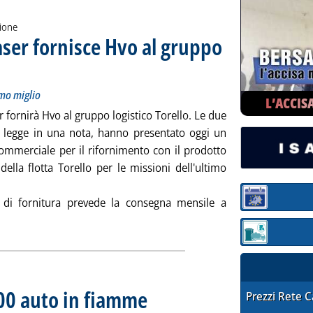
zione
ser fornisce Hvo al gruppo
ve del primo e ultimo miglio
 16.0.
imo miglio
L’ACCIS
fornirà Hvo al gruppo logistico Torello. Le due
si legge in una nota, hanno presentato oggi un
ommerciale per il rifornimento con il prodotto
ella flotta Torello per le missioni dell'ultimo
Sezione:
 di fornitura prevede la consegna mensile a
iocarburanti, Q8 Quaser fornisce Hvo al gruppo Torello '
Sezione: quotaz
00 auto in fiamme
. Sottotitolo: Sospetti su un'auto elettrica
. Pubblicata mercoledì 26 luglio 2023 alle 12.47.
STAFFETTA PRE
Prezzi Rete 