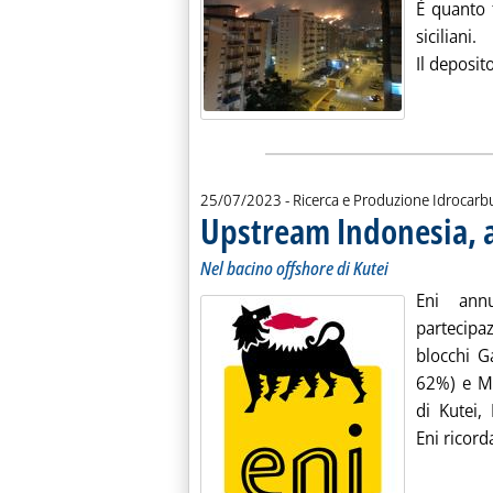
È quanto f
siciliani.
Il deposit
25/07/2023
- Ricerca e Produzione Idrocarb
Upstream Indonesia, a 
Nel bacino offshore di Kutei
Eni annu
partecipa
blocchi G
62%) e Ma
di Kutei, 
Eni ricord