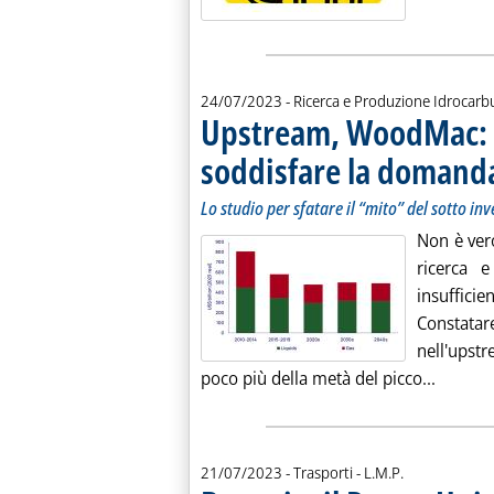
24/07/2023
- Ricerca e Produzione Idrocarb
Upstream, WoodMac: in
soddisfare la domand
Lo studio per sfatare il “mito” del sotto in
Non è vero
ricerca 
insuffici
Constata
nell'upstr
Leggi t
poco più della metà del picco...
di:
21/07/2023
- Trasporti -
L.M.P.