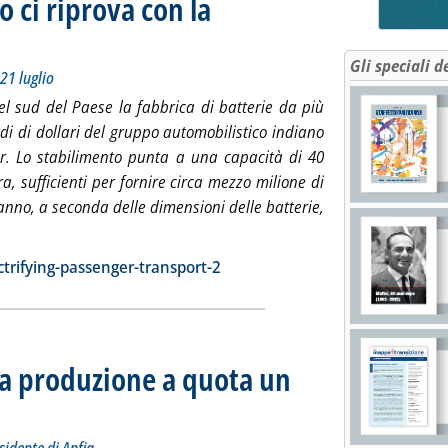
o ci riprova con la
ronologia settimanale della mobilità 17 - 21 luglio
erdì 21 luglio 2023 alle 19.58.
Gli speciali d
21 luglio
el sud del Paese la fabbrica di batterie da più
rdi di dollari del gruppo automobilistico indiano
r. Lo stabilimento punta a una capacità di 40
a, sufficienti per fornire circa mezzo milione di
l'anno, a seconda delle dimensioni delle batterie,
ggi tutta la notizia: 'Batterie, il Regno Unito ci riprova con la g
ia
trifying-passenger-transport-2
la produzione a quota un
o Vavassori, neo presidente di Anfia
lle 12.2.