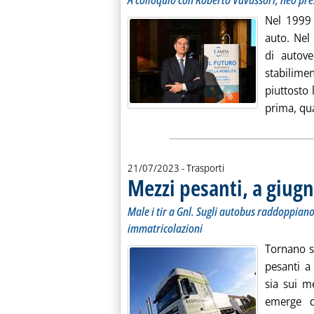
A colloquio con Roberto Vavassori, neo pre
Nel 1999 
auto. Nel
di autove
stabilimen
piuttosto
prima, qua
21/07/2023
- Trasporti
Mezzi pesanti, a giugno
Male i tir a Gnl. Sugli autobus raddoppiano 
immatricolazioni
Tornano s
pesanti a
sia sui m
emerge da