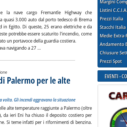
Margini Com
Listini C.C.I.A
me la nave cargo Fremantle Highway che
Prezzi Italia
va quasi 3.000 auto dal porto tedesco di Brema
d in Egitto. Di queste, 25 erano elettriche e da
Stacchi Italia
este potrebbe essere scaturito l'incendio, come
Medie Extra-
ato un portavoce della guardia costiera.
Andamento E
Leggi tutta la notizia: 'Olanda, cargo con 
tava navigando a 27 ...
Chiusure Set
Prezzi Spot
zione
EVENTI - 
 di Palermo per le alte
rach si carica un'autocisterna alla volta. Gli incendi aggravano la situazione
luglio 2023 alle 11.31.
a volta. Gli incendi aggravano la situazione
lle alte temperature raggiunte a Palermo (oltre
), da ieri Eni ha chiuso il deposito costiero per
e. Si teme infatti per i rifornimenti di benzina.