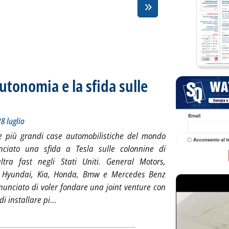
autonomia e la sfida sulle
anale della mobilità 24-28 luglio
2023 alle 22.2.
8 luglio
le più grandi case automobilistiche del mondo
ciato una sfida a Tesla sulle colonnine di
ultra fast negli Stati Uniti. General Motors,
s, Hyundai, Kia, Honda, Bmw e Mercedes Benz
unciato di voler fondare una joint venture con
Leggi tutta la notizia: 'Tesla, l'ElonGate sull'a
 di installare pi
...