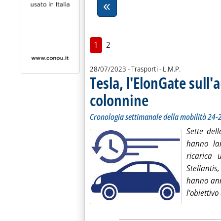
1
2
di:
28/07/2023
- Trasporti -
L.M.P.
Tesla, l'ElonGate sull'
colonnine
. Sottotitolo: Cronologia settim
. Pubblicata venerdì 28 luglio 
Cronologia settimanale della mobilità 24-2
Sette del
hanno lan
ricarica 
Stellanti
hanno ann
l'obiettivo