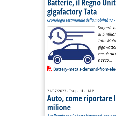
Batterie, il Regno Unit
gigafactory Tata
. Sottotitolo: C
. Pubblicata ven
Cronologia settimanale della mobilità 17 - 
Sorgerà n
di 5 milia
Tata Moto
gigawattor
veicoli al
Le
e seco
...
Lista allegati PDF alla notiz
Battery-metals-demand-from-elec
di:
21/07/2023
- Trasporti -
L.M.P.
Auto, come riportare 
milione
. Sottotitolo: A colloquio con Robert
. Pubblicata venerdì 21 luglio 2023 a