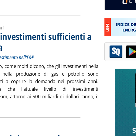
uri
vestimenti sufficienti a
a
. Sottotitolo: Lo studio per sfatare il “mito” del sotto investimento nell'E&P
. Pubblicata lunedì 24 luglio 2023 alle 11.59.
vestimento nell'E&P
, come molti dicono, che gli investimenti nella
e nella produzione di gas e petrolio sono
enti a coprire la domanda nei prossimi anni.
re che l'attuale livello di investimenti
eam, attorno ai 500 miliardi di dollari l'anno, è
utta la notizia: 'Upstream, WoodMac: investimenti sufficienti 