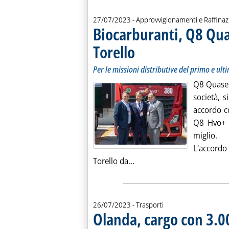
27/07/2023
- Approvvigionamenti e Raffina
Biocarburanti, Q8 Qua
Torello
. Sottotitolo: Per le missioni distributi
. Pubblicata giovedì 27 luglio 2023 alle
Per le missioni distributive del primo e ult
Q8 Quaser 
società, 
accordo c
Q8 Hvo+ d
miglio.
L'accordo
Leggi tutta la notizia: 'B
Torello da...
26/07/2023
- Trasporti
Olanda, cargo con 3.0