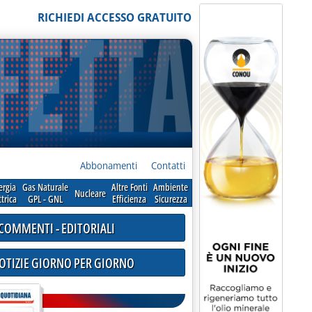
RICHIEDI ACCESSO GRATUITO
Abbonamenti
Contatti
ergia
Gas Naturale
Altre Fonti
Ambiente
Nucleare
ttrica
GPL - GNL
Efficienza
Sicurezza
COMMENTI - EDITORIALI
NOTIZIE GIORNO PER GIORNO