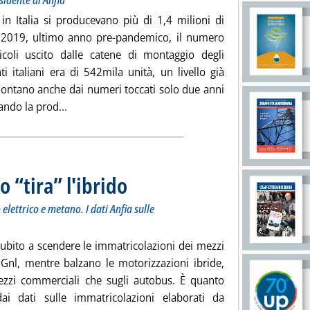
sidente di Anfia
in Italia si producevano più di 1,4 milioni di
 2019, ultimo anno pre-pandemico, il numero
icoli uscito dalle catene di montaggio degli
ti italiani era di 542mila unità, un livello già
 lontano anche dai numeri toccati solo due anni
Leggi tutta la notizia: 'Auto, come riportare la 
ndo la prod...
 “tira” l'ibrido
. Sottotitolo: Male i tir a Gnl. Sugli autobus raddoppian
. Pubblicata venerdì 21 luglio 2023 alle 9.25.
elettrico e metano. I dati Anfia sulle
ubito a scendere le immatricolazioni dei mezzi
 Gnl, mentre balzano le motorizzazioni ibride,
ezzi commerciali che sugli autobus. È quanto
i dati sulle immatricolazioni elaborati da