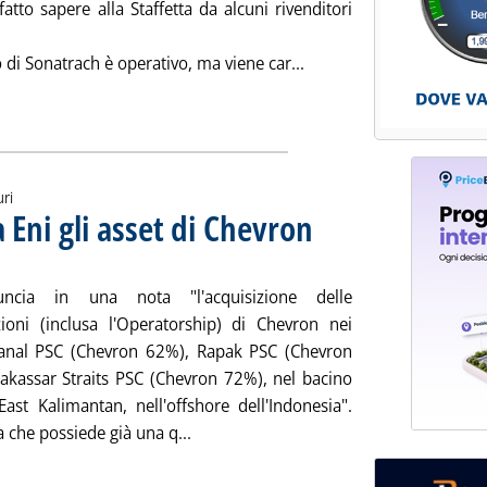
atto sapere alla Staffetta da alcuni rivenditori
Leggi tutta la notizia: 
o di Sonatrach è operativo, ma viene car...
uri
Eni gli asset di Chevron
. Sottotitolo: Nel bacino offshore 
. Pubblicata martedì 25 luglio 202
ncia in una nota "l'acquisizione delle
zioni (inclusa l'Operatorship) di Chevron nei
anal PSC (Chevron 62%), Rapak PSC (Chevron
kassar Straits PSC (Chevron 72%), nel bacino
East Kalimantan, nell'offshore dell'Indonesia".
Leggi tutta la notizia: 'Upstream Indon
a che possiede già una q...