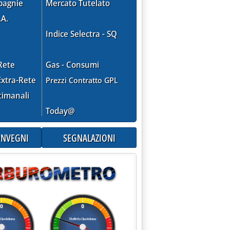
pagnie
Mercato Tutelato
.A.
Indice Selectra - SQ
Rete
Gas - Consumi
xtra-Rete
Prezzi Contratto GPL
3.000 auto in fiamme '
timanali
Today@
CONVEGNI
SEGNALAZIONI