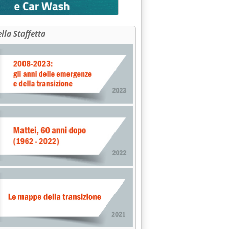
ella Staffetta
igafactory Tata'