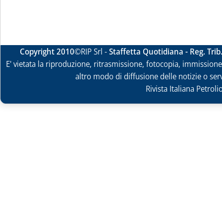
Copyright 2010
©RIP Srl -
Staffetta Quotidiana - Reg. Tri
E' vietata la riproduzione, ritrasmissione, fotocopia, immissione 
altro modo di diffusione delle notizie o ser
Rivista Italiana Petrol