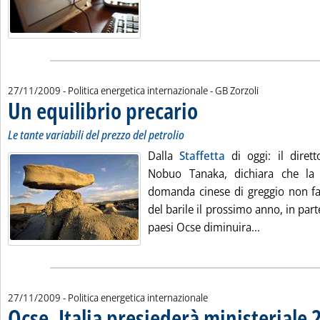
di:
27/11/2009
- Politica energetica internazionale -
GB Zorzoli
Un equilibrio precario
. Sottotitolo: Le tante variabili del p
. Pubblicata venerdì 27 novembre 2
Le tante variabili del prezzo del petrolio
Dalla
Staffetta
di oggi: il diretto
Nobuo Tanaka, dichiara che la r
domanda cinese di greggio non fa
del barile il prossimo anno, in par
Leggi tutta 
paesi Ocse diminuira...
27/11/2009
- Politica energetica internazionale
Ocse, Italia presiederà ministeriale