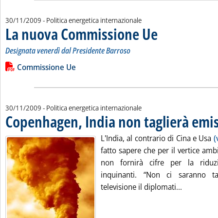
30/11/2009
- Politica energetica internazionale
La nuova Commissione Ue
. Sottotitolo: Designata v
. Pubblicata lunedì 30 no
Designata venerdì dal Presidente Barroso
Leggi tutta la notizia: 'La nuova Commissione Ue'
Lista allegati PDF alla notizia
Commissione Ue
30/11/2009
- Politica energetica internazionale
Copenhagen, India non taglierà emis
L'India, al contrario di Cina e Usa
(
fatto sapere che per il vertice am
non fornirà cifre per la riduz
inquinanti. “Non ci saranno t
Leggi tutt
televisione il diplomati...