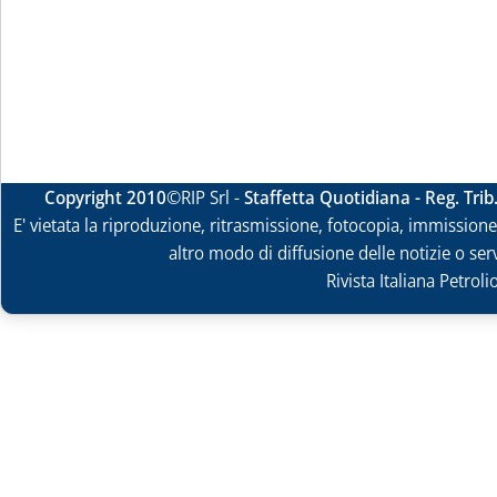
Copyright 2010
©RIP Srl -
Staffetta Quotidiana - Reg. Tri
E' vietata la riproduzione, ritrasmissione, fotocopia, immissione 
altro modo di diffusione delle notizie o ser
Rivista Italiana Petrol