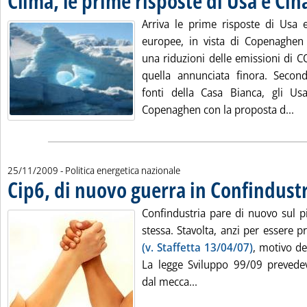
Clima, le prime risposte di Usa e Cin
Arriva le prime risposte di Usa e
europee, in vista di Copenaghen
una riduzioni delle emissioni di C
quella annunciata finora. Secon
fonti della Casa Bianca, gli Us
Le
Copenaghen con la proposta d...
25/11/2009
- Politica energetica nazionale
Cip6, di nuovo guerra in Confindustr
Confindustria pare di nuovo sul p
stessa. Stavolta, anzi per essere p
(v. Staffetta 13/04/07)
, motivo de
La legge Sviluppo 99/09 prevedev
Leggi tutta la notizia:
dal mecca...