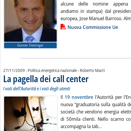
alcune delle nomine appena 
andiamo in stampa) dal presiden
europea, Jose Manuel Barroso. Alm
Lista allegati PDF alla notizia
Nuova Commissione Ue
Günter Oettinger
di:
27/11/2009
- Politica energetica nazionale -
Roberto Macrì
La pagella dei call center
. Sottotitolo: I voti dell'Autorità
. Pubblicata venerdì 27 novem
I voti dell'Autorità e i voti degli utenti
Il
19 novembre
l'Autorità per l'E
nuova “graduatoria sulla qualità de
società che vendono energia elett
di 50mila clienti. Nello scarno 
Leggi tutta la 
accompagna la tab...