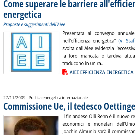
Come superare le barriere all'efficie
energetica
. Sottotitolo: Proposte e suggerimenti dell'Aiee
. Pubblicata venerdì 27 novembre 2009 alle 14.59.
Proposte e suggerimenti dell'Aiee
Presentata al convegno annuale 
nell'efficienza energetica”
(v. Sta
svolta dall'Aiee evidenzia l'eccess
la loro mancata o tardiva attua
Leggi tutta la
traducono in un ra...
Lista allegati PDF alla notizia
AIEE EFFICIENZA ENERGETICA
27/11/2009
- Politica energetica internazionale
Commissione Ue, il tedesco Oettinger
Il finlandese Olli Rehn è il nuovo r
economici e monetari dell'Uni
Joachin Almunia sarà il commissari