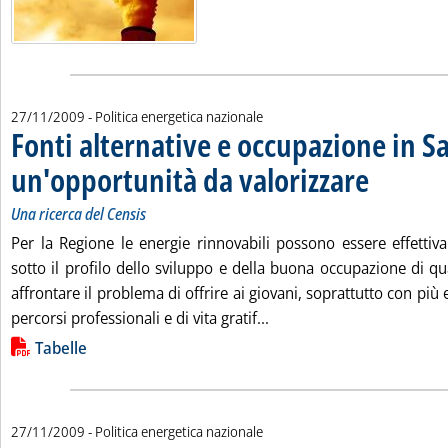
27/11/2009
- Politica energetica nazionale
Fonti alternative e occupazione in S
un'opportunità da valorizzare
. Sottotitolo: Un
. Pubblicata ven
Una ricerca del Censis
Per la Regione le energie rinnovabili possono essere effetti
sotto il profilo dello sviluppo e della buona occupazione di q
affrontare il problema di offrire ai giovani, soprattutto con più e
Leggi tutta la notizia: '
percorsi professionali e di vita gratif...
Lista allegati PDF alla notizia
Tabelle
27/11/2009
- Politica energetica nazionale