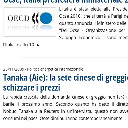
L'Italia è stata eletta alla Presid
Ocse 2010, che si terrà a Parigi n
quanto annuncia il Ministero delle 
"Dell'Ocse - Organizzazione per
Sviluppo Economico - sono memb
Leggi tutta la notizia: 'Ocse, Italia presi
l'Italia, e altri 10 ha...
26/11/2009
- Politica energetica internazionale
Tanaka (Aie): la sete cinese di gregg
schizzare i prezzi
. Pubblicata giovedì 26 novembre 2009 alle 17.8.
La rapida crescita della domanda cinese di greggio non farà 
barile il prossimo anno. Secondo quanto ha detto il diretto
Nobuo Tanaka alla Reuters in un'intervista, questo non avve
L
consumi nei paesi Ocse diminuiranno contemporaneamente...