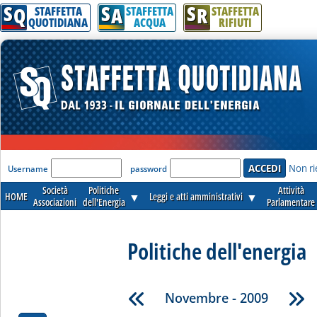
S
S
S
Q
A
R
STAFFETTA
STAFFETTA
STAFFETTA
QUOTIDIANA
ACQUA
RIFIUTI
'Modulo Login per accedere'
Non ri
Username
password
Società
Politiche
Attività
HOME
▼
Leggi e atti amministrativi
▼
Associazioni
dell'Energia
Parlamentare
Politiche dell'energia
Novembre - 2009