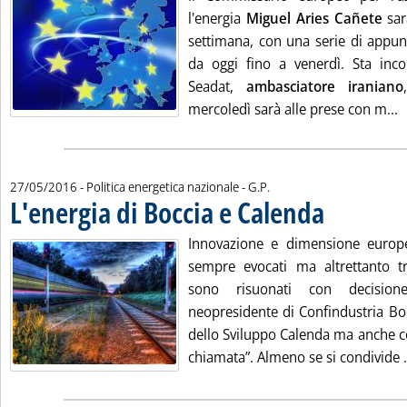
l'energia
Miguel Aries Cañete
sar
settimana, con una serie di appunt
da oggi fino a venerdì. Sta inc
Seadat,
ambasciatore iraniano
L
mercoledì sarà alle prese con m...
di:
27/05/2016
- Politica energetica nazionale -
G.P.
L'energia di Boccia e Calenda
. Pubblicata vener
Innovazione e dimensione europe
sempre evocati ma altrettanto tr
sono risuonati con decision
neopresidente di Confindustria Bo
dello Sviluppo Calenda ma anche co
chiamata”. Almeno se si condivide .