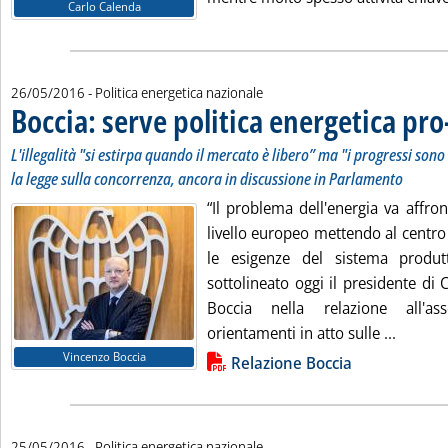
Carlo Calenda
26/05/2016
- Politica energetica nazionale
Boccia: serve politica energetica pr
L'illegalità "si estirpa quando il mercato è libero” ma "i progressi son
la legge sulla concorrenza, ancora in discussione in Parlamento
“Il problema dell'energia va affro
livello europeo mettendo al centro
le esigenze del sistema produtt
sottolineato oggi il presidente di
Boccia nella relazione all'a
Leggi t
orientamenti in atto sulle ...
Lista allegati PDF alla notizia
Vincenzo Boccia
Relazione Boccia
25/05/2016
- Politica energetica nazionale