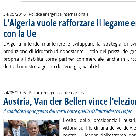
24/05/2016
- Politica energetica internazionale
L'Algeria vuole rafforzare il legame 
con la Ue
. Pubblicata martedì 24 maggio 2016 alle 17.40.
L'Algeria intende mantenere e sviluppare la strategia di sv
produzione di idrocarburi nonostante il calo dei prezzi del g
propria affidabilità come partner commerciale, anche in circos
Leggi tutta la 
detto il ministro algerino dell'energia, Salah Kh...
24/05/2016
- Politica energetica internazionale
Austria, Van der Bellen vince l'elezio
Il candidato appoggiato dai Verdi batte quello dell'ultradestra Hofer
L'esito delle presidenziali aust
vittoria sul filo di lana del verde 
contro il leader dell'estrema de