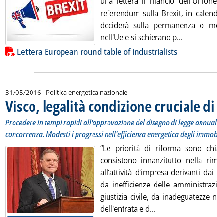
una lettera il rilancio dell'Union
referendum sulla Brexit, in calend
deciderà sulla permanenza o m
Leggi tutt
nell'Ue e si schierano p...
Lista allegati PDF alla notizia
Lettera European round table of industrialists
31/05/2016
- Politica energetica nazionale
Visco, legalità condizione cruciale d
Procedere in tempi rapidi all'approvazione del disegno di legge annual
concorrenza. Modesti i progressi nell'efficienza energetica degli immob
“Le priorità di riforma sono chi
consistono innanzitutto nella rim
all'attività d'impresa derivanti dai
da inefficienze delle amministraz
giustizia civile, da inadeguatezze
Leggi tutta la noti
dell'entrata e d...