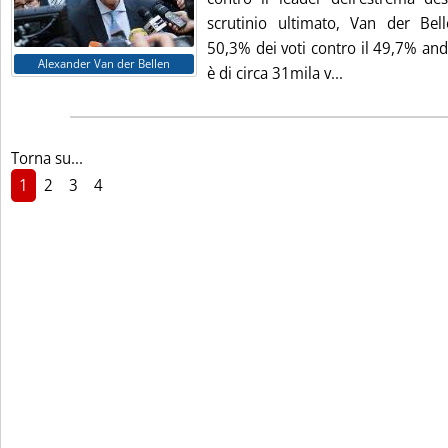
scrutinio ultimato, Van der Bel
50,3% dei voti contro il 49,7% anda
Alexander Van der Bellen
Leggi tutta la 
è di circa 31mila v...
Torna su...
1
2
3
4