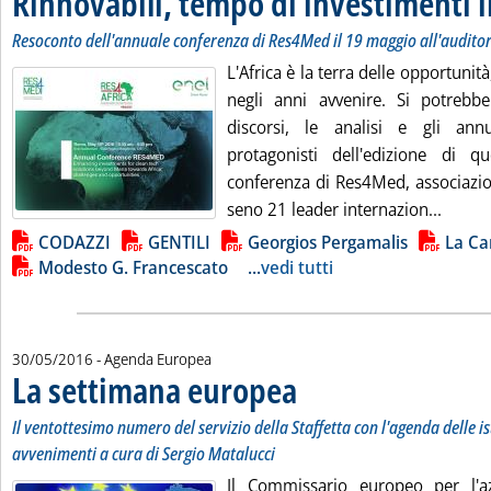
Rinnovabili, tempo di investimenti i
Resoconto dell'annuale conferenza di Res4Med il 19 maggio all'audito
L'Africa è la terra delle opportunit
negli anni avvenire. Si potrebb
discorsi, le analisi e gli an
protagonisti dell'edizione di qu
conferenza di Res4Med, associazio
Leggi 
seno 21 leader internazion...
Lista allegati PDF alla notizia
CODAZZI
GENTILI
Georgios Pergamalis
La C
Modesto G. Francescato
...
vedi tutti
30/05/2016
- Agenda Europea
La settimana europea
. Sottotitolo: Il ventottesimo numero 
. Pubblicata lunedì 30 maggio 2016 a
Il ventottesimo numero del servizio della Staffetta con l'agenda delle ist
avvenimenti a cura di Sergio Matalucci
Il Commissario europeo per l'a