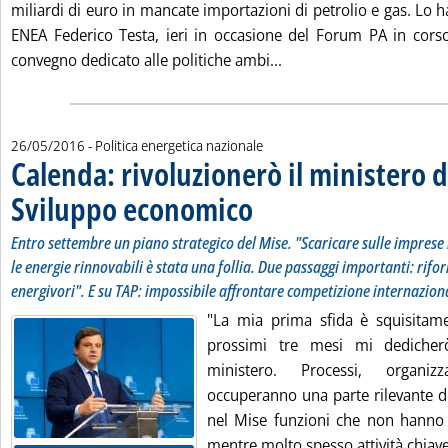
miliardi di euro in mancate importazioni di petrolio e gas. Lo ha
ENEA Federico Testa, ieri in occasione del Forum PA in cor
Leggi tutta la notizia: '
convegno dedicato alle politiche ambi...
26/05/2016
- Politica energetica nazionale
Calenda: rivoluzionerò il ministero d
Sviluppo economico
. Sottotitolo: Entro settembre un piano st
. Pubblicata giovedì 26 maggio 2016 alle
Entro settembre un piano strategico del Mise. "Scaricare sulle imprese i 
le energie rinnovabili è stata una follia. Due passaggi importanti: rifor
energivori". E su TAP: impossibile affrontare competizione internaziona
"La mia prima sfida è squisitam
prossimi tre mesi mi dedicher
ministero. Processi, organi
occuperanno una parte rilevante d
nel Mise funzioni che non hanno 
mentre molto spesso attività chiave