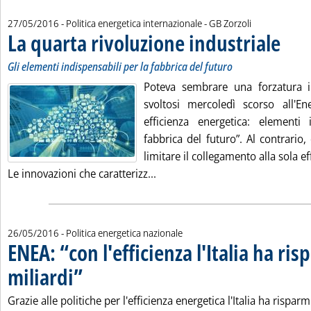
di:
27/05/2016
- Politica energetica internazionale -
GB Zorzoli
La quarta rivoluzione industriale
. Sottoti
. Pubblic
Gli elementi indispensabili per la fabbrica del futuro
Poteva sembrare una forzatura in
svoltosi mercoledì scorso all'En
efficienza energetica: elementi 
fabbrica del futuro”. Al contrario, 
limitare il collegamento alla sola ef
Leggi tutta la notizia: 'La quart
Le innovazioni che caratterizz...
26/05/2016
- Politica energetica nazionale
ENEA: “con l'efficienza l'Italia ha ri
miliardi”
. Pubblicata giovedì 26 maggio 2016 alle 16.29.
Grazie alle politiche per l'efficienza energetica l'Italia ha rispar