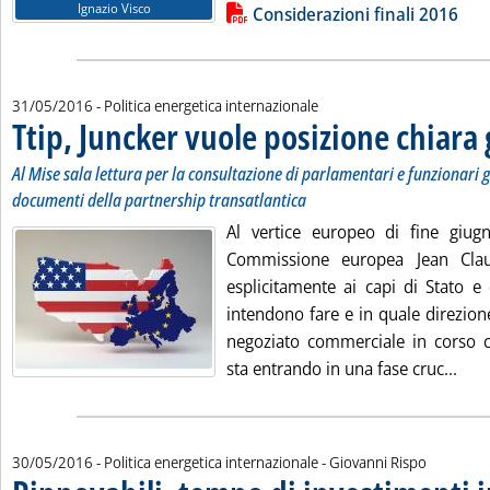
Lista allegati PDF alla notizia
Ignazio Visco
Considerazioni finali 2016
31/05/2016
- Politica energetica internazionale
Ttip, Juncker vuole posizione chiara
Al Mise sala lettura per la consultazione di parlamentari e funzionari 
documenti della partnership transatlantica
Al vertice europeo di fine giugn
Commissione europea Jean Clau
esplicitamente ai capi di Stato e
intendono fare e in quale direzion
negoziato commerciale in corso co
Legg
sta entrando in una fase cruc...
di:
30/05/2016
- Politica energetica internazionale -
Giovanni Rispo