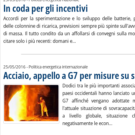
In coda per gli incentivi
. Pubblicata mercoledì 25 maggio
Accordi per la sperimentazione e lo sviluppo delle batterie, p
delle colonnine di ricarica, previsioni sempre più spinte sull'avv
di massa. Il tutto condito da un affollarsi di convegni sulla mob
Leggi tutta la notizia: 'In co
citare solo i più recenti: domani e...
25/05/2016
- Politica energetica internazionale
Acciaio, appello a G7 per misure su 
Dodici tra le più importanti associ
paesi occidentali hanno lanciato u
G7 affinché vengano adottate m
l'attuale situazione di sovracapacit
a livello globale, situazione 
Leggi tutta
negativamente le econ...