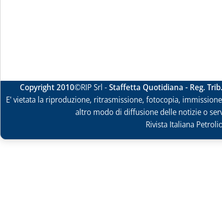
Copyright 2010
©RIP Srl -
Staffetta Quotidiana - Reg. Tri
E' vietata la riproduzione, ritrasmissione, fotocopia, immissione 
altro modo di diffusione delle notizie o ser
Rivista Italiana Petrol