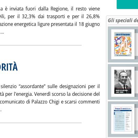
a è inviata fuori dalla Regione, il resto viene
ili, per il 32,3% dai trasporti e per il 26,8%
Gli speciali d
tuazione energetica ligure presentata il 18 giugno
Leggi tutta la notizia: 'LIGURIA PRESENTA PRIMA FASE PIA
..
ORITÀ
. Sottotitolo: Governo e centro-sinistra devono riflettere
. Pubblicata sabato 23 luglio 2005 alle 14.52.
 silenzio “assordante” sulle designazioni per il
à per l'energia. Venerdì scorso la decisione del
l comunicato di Palazzo Chigi e scarsi commenti
Leggi tutta la notizia: 'LE NOMINE DELL'AUTORITÀ'
.