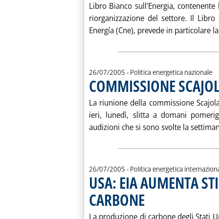
Libro Bianco sull'Energia, contenente 
riorganizzazione del settore. Il Libr
Energía (Cne), prevede in particolare la r
26/07/2005
- Politica energetica nazionale
COMMISSIONE SCAJOL
La riunione della commissione Scajola 
ieri, lunedì, slitta a domani pomeri
audizioni che si sono svolte la settiman
26/07/2005
- Politica energetica internazion
USA: EIA AUMENTA ST
CARBONE
. Pubblicata martedì 26 luglio 2
La produzione di carbone degli Stati Uni