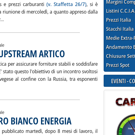
Margini Com
s e prezzi carburanti
(v. Staffetta 26/7)
, si è
Listini C.C.I.A
a riunione di mercoledì, a quanto appreso dalla
Leggi tutta la notizia: 'COMMISSIONE SCAJOLA, RAPPORTO 
...
Prezzi Italia
Stacchi Italia
Medie Extra-
ale
Andamento E
R UPSTREAM ARTICO
. Pubblicata venerdì 29 luglio 2005 alle 15.28.
Chiusure Set
ica per assicurare forniture stabili e soddisfare
Prezzi Spot
' stato questo l'obiettivo di un incontro svoltosi
rvegese al confine con la Russia, tra esponenti
EVENTI - 
 tutta la notizia: 'UE, USA E RUSSIA PER UPSTREAM ARTICO'
ale
RO BIANCO ENERGIA
. Pubblicata giovedì 28 luglio 2005 alle 15.4
a pubblicato martedì, dopo 8 mesi di lavoro, il