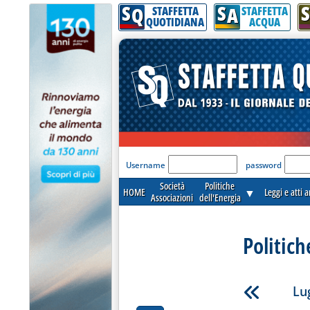
S
S
S
Q
A
STAFFETTA
STAFFETTA
QUOTIDIANA
ACQUA
'Modulo Login per acceder
Username
password
Società
Politiche
HOME
▼
Leggi e atti 
Associazioni
dell'Energia
Politich
Lug