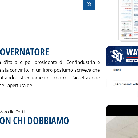
 GOVERNATORE
. Pubblicata sabato 30 luglio 2005 alle 15.0.
 d'Italia e poi presidente di Confindustria e
ista convinto, in un libro postumo scriveva che
lottando strenuamente contro l'accettazione
Leggi tutta la notizia: 'IL MERCATO DELL'EX
e l'apertura de...
i:
Marcello Colitti
 CON CHI DOBBIAMO
nione di Marcello Colitti
o 30 luglio 2005 alle 14.58.