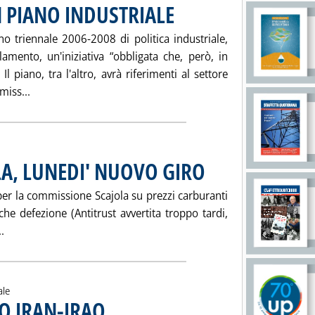
 PIANO INDUSTRIALE
. Pubblicata venerdì 22 luglio 2005 alle 1
no triennale 2006-2008 di politica industriale,
amento, un'iniziativa “obbligata che, però, in
l piano, tra l'altro, avrà riferimenti al settore
Leggi tutta la notizia: 'MAP, A SETTEMBRE UN PIANO IN
miss...
A, LUNEDI' NUOVO GIRO
. Pubblicata giovedì 21 luglio 20
per la commissione Scajola su prezzi carburanti
che defezione (Antitrust avvertita troppo tardi,
Leggi tutta la notizia: 'COMMISSIONE SCAJOLA, LUNEDI' NU
.
ale
O IRAN-IRAQ
. Pubblicata giovedì 21 luglio 2005 alle 15.46.