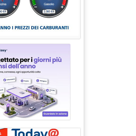
NERGIA'
3.
TTA A DOMANI'