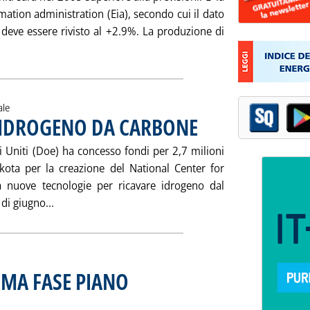
mation administration (Eia), secondo cui il dato
deve essere rivisto al +2.9%. La produzione di
Leggi tutta la notizia: 'USA: EIA AUMENTA STIME SU PRODUZ
ale
 L'IDROGENO DA CARBONE
. Pubblicata martedì 26 luglio 200
ti Uniti (Doe) ha concesso fondi per 2,7 milioni
akota per la creazione del National Center for
 nuove tecnologie per ricavare idrogeno dal
Leggi tutta la notizia: 'USA: 3,4 M.NI $ PER L'ID
di giugno...
IMA FASE PIANO
uglio 2005 alle 15.28.