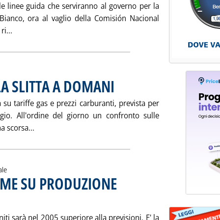
le linee guida che serviranno al governo per la
o Bianco, ora al vaglio della Comisión Nacional
Leggi tutta la notizia: 'SPAGNA APPROVA LIBRO BIANCO E
i...
A SLITTA A DOMANI
. Pubblicata martedì 26 luglio 2005 alle 15.5
su tariffe gas e prezzi carburanti, prevista per
ggio. All'ordine del giorno un confronto sulle
Leggi tutta la notizia: 'COMMISSIONE SCAJOLA SLI
a scorsa...
ale
IME SU PRODUZIONE
005 alle 15.37.
ti sarà nel 2005 superiore alla previsioni. E' la