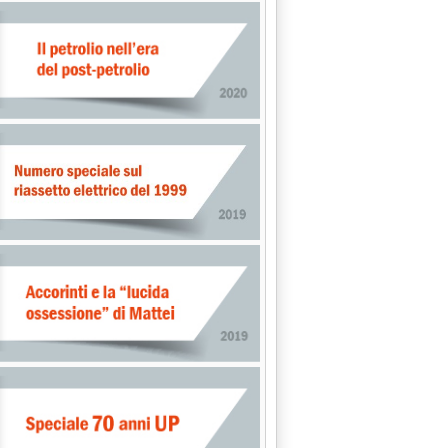
6.22.
DUSTRIALE'
05 alle 15.56.
OVO GIRO'