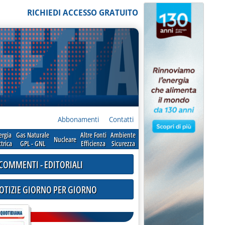
RICHIEDI ACCESSO GRATUITO
Abbonamenti
Contatti
ergia
Gas Naturale
Altre Fonti
Ambiente
Nucleare
ttrica
GPL - GNL
Efficienza
Sicurezza
COMMENTI - EDITORIALI
NOTIZIE GIORNO PER GIORNO