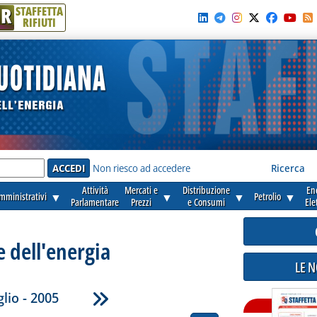
R
STAFFETTA
RIFIUTI
e'
Non riesco ad accedere
Ricerca
Attività
Mercati e
Distribuzione
En
amministrativi
▼
▼
▼
Petrolio
▼
Parlamentare
Prezzi
e Consumi
Ele
e dell'energia
LE 
lio - 2005