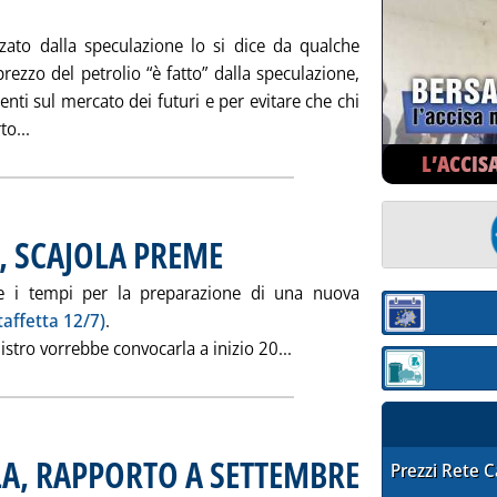
nzato dalla speculazione lo si dice da qualche
rezzo del petrolio “è fatto” dalla speculazione,
tenti sul mercato dei futuri e per evitare che chi
Leggi tutta la notizia: 'IL “CAROPETROLIO”: CON CHI D
o...
L’ACCIS
, SCAJOLA PREME
. Pubblicata venerdì 29 luglio 2005 alle 15.35.
are i tempi per la preparazione di una nuova
Staffetta 12/7)
.
Sezione:
Leggi tutta la notizia: 
istro vorrebbe convocarla a inizio 20...
Sezione: quotaz
A, RAPPORTO A SETTEMBRE
. Pubblicata venerdì 29 lu
STAFFETTA PRE
Prezzi Rete 