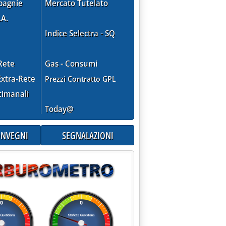
pagnie
Mercato Tutelato
.A.
A SETTEMBRE'
Indice Selectra - SQ
Rete
Gas - Consumi
xtra-Rete
Prezzi Contratto GPL
timanali
Today@
CONVEGNI
SEGNALAZIONI
5.