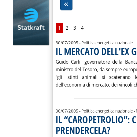
1
2
3
4
30/07/2005
- Politica energetica nazionale
IL MERCATO DELL'EX
Guido Carli, governatore della Banca
ministro del Tesoro, da sempre europe
“gli istinti animali si scatenano 
dell'economia di mercato, dei vincoli ch
d
30/07/2005
- Politica energetica nazionale -
IL “CAROPETROLIO”:
PRENDERCELA?
. Sottotitolo: L'opi
. Pubblicata sabat