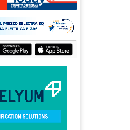
IONE CARBONE'
5 alle 15.32.
ROGENO DA CARBONE'