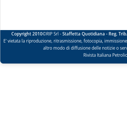
Copyright 2010
©RIP Srl -
Staffetta Quotidiana - Reg. Tri
E' vietata la riproduzione, ritrasmissione, fotocopia, immissione 
altro modo di diffusione delle notizie o ser
Rivista Italiana Petrol