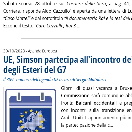
Sabato scorso 28 ottobre sul
Corriere della Sera
, a pag. 41,
Corriere, risponde Aldo Cazzullo” è aperta da una lettera di
L
“Caso Mattei”
e dal sottotitolo
“Il documentario Rai e la tesi dell
Leggi tutta la notizia: '
Eccone il testo:
“Caro Cazzullo, Rai 3
...
30/10/2023
- Agenda Europea
UE, Simson partecipa all'incontro de
degli Esteri del G7
. Sottotitolo: Il 389° numero dell'agenda UE a 
. Pubblicata lunedì 30 ottobre 2023 alle 13.46.
Il 389° numero dell'agenda UE a cura di Sergio Matalucci
Giorni di quasi vacanza a Bruxe
Commissione
sarà comunque abba
fronti:
Balcani occidentali
e prep
con incontri sulla transizione en
Arabi Uniti. L'appuntamento più 
Leggi tut
la partecipazione della c...