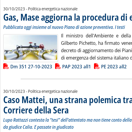
30/10/2023
- Politica energetica nazionale
Gas, Mase aggiorna la procedura di
Pubblicata oggi insieme al nuovo Piano di azione preventiva. I testi
Il ministro dell'Ambiente e della
Gilberto Pichetto, ha firmato vener
decreto di aggiornamento dei Piani
di emergenza del sistema italiano di
Lista allegati PDF alla notizia
Dm 351 27-10-2023
PAP 2023 all1
PE 2023 all2
30/10/2023
- Politica energetica nazionale
Caso Mattei, una strana polemica tra 
Corriere della Sera
. Sottotitolo: Lupo Rattazzi contesta la “tesi”
. Pubblicata lunedì 30 ottobre 2023 alle 15.1
Lupo Rattazzi contesta la “tesi” dell'attentato ma non tiene conto dell
da giudice Calia. E passate in giudicato