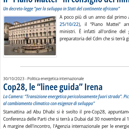
Un decreto-legge “per lo sviluppo in Stati del continente africano”
A poco più di un anno dal primo
25/10/22)
, il “Piano Mattei” ar
ministri. È infatti all'ordine del
preparatoria del Cdm che si terrà gi
30/10/2023
- Politica energetica internazionale
Cop28, le “linee guida” Irena
. Sottotitolo: La C
. Pubblicata lunedì
La Camera: “Transizione energetica pericolosamente fuori strada”. Pic
al cambiamento climatico con esigenze di sviluppo”
Stamattina ad Abu Dhabi si è svolto il pre-Cop28, appuntame
Conferenza delle Parti che si terrà a Dubai dal 30 novembre al 
A margine dell'incontro, l'Agenzia internazionale per le energie 