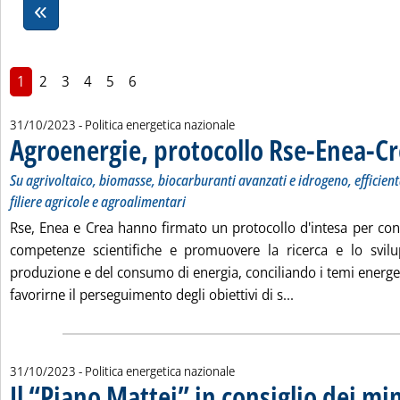
1
2
3
4
5
6
31/10/2023
- Politica energetica nazionale
Agroenergie, protocollo Rse-Enea-C
Su agrivoltaico, biomasse, biocarburanti avanzati e idrogeno, efficien
filiere agricole e agroalimentari
Rse, Enea e Crea hanno firmato un protocollo d'intesa per co
competenze scientifiche e promuovere la ricerca e lo svilu
produzione e del consumo di energia, conciliando i temi energetic
Leggi tutta la no
favorirne il perseguimento degli obiettivi di s...
31/10/2023
- Politica energetica nazionale
Il “Piano Mattei” in consiglio dei min