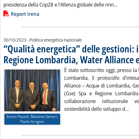
Leggi tutt
presidenza della Cop28 e l'Allenza globale delle rinn...
Lista allegati PDF alla notizia
Report Irena
30/10/2023
- Politica energetica nazionale
“Qualità energetica” delle gestioni: 
Regione Lombardia, Water Alliance 
È stato sottoscritto oggi, presso la
Lombardia, il protocollo d'inte
Alliance – Acque di Lombardia, Ges
(Gse) Spa e Regione Lombardia
collaborazione istituzionale 
Legg
sostenibilità dello sviluppo d...
Enrico Pezzoli, Massimo Sertori,
Paolo Arrigoni