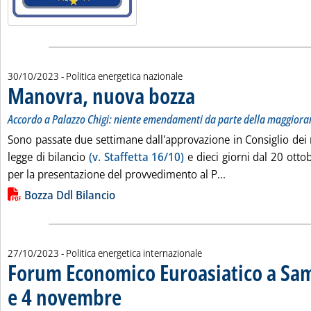
30/10/2023
- Politica energetica nazionale
Manovra, nuova bozza
. Sottotitolo: Accordo a Palazzo C
. Pubblicata lunedì 30 ottobre 2023
Accordo a Palazzo Chigi: niente emendamenti da parte della maggiora
Sono passate due settimane dall'approvazione in Consiglio dei 
legge di bilancio
(v. Staffetta 16/10)
e dieci giorni dal 20 otto
Leggi tutta la no
per la presentazione del provvedimento al P...
Lista allegati PDF alla notizia
Bozza Ddl Bilancio
27/10/2023
- Politica energetica internazionale
Forum Economico Euroasiatico a Sam
e 4 novembre
. Sottotitolo: Al via la 15esima edizione dell'evento org
. Pubblicata venerdì 27 ottobre 2023 alle 15.52.