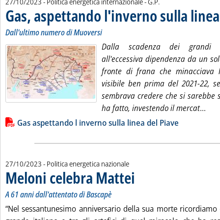
di:
27/10/2023
- Politica energetica internazionale -
G.P.
Gas, aspettando l'inverno sulla linea
Dall'ultimo numero di Muoversi
Dalla scadenza dei grandi c
all'eccessiva dipendenza da un solo 
fronte di frana che minacciava 
visibile ben prima del 2021-22, 
sembrava credere che si sarebbe s
Legg
ha fatto, investendo il mercat
...
Lista allegati PDF alla notizia
Gas aspettando l inverno sulla linea del Piave
27/10/2023
- Politica energetica nazionale
Meloni celebra Mattei
. Sottotitolo: A 61 anni dall'attentat
. Pubblicata venerdì 27 ottobre 2023
A 61 anni dall'attentato di Bascapè
“Nel sessantunesimo anniversario della sua morte ricordiamo 