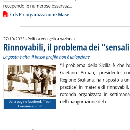
Leggi tutta la notizia: 'Mase
recependo le numerose osservaz...
Lista allegati PDF alla notizia
Cds P riorganizzazione Mase
27/10/2023
- Politica energetica nazionale
Rinnovabili, il problema dei “sensali
La posta è alta, il basso profilo non è un'opzione
“Il problema della Sicilia è che h
Gaetano Armao, presidente co
Regione Siciliana, ha risposto a u
practice” in materia di rinnovabili,
rotonda organizzata in settiman
Leggi tutt
dell'inaugurazione del r...
Dalla pagine facebook "Team
Comunicazione"