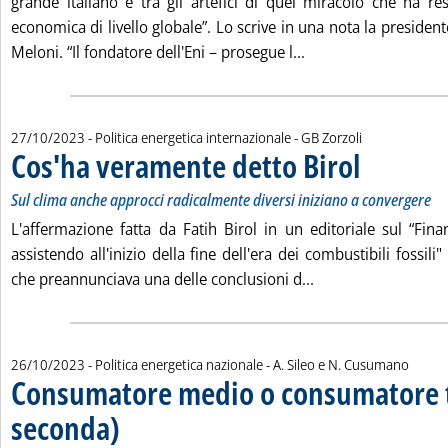
grande italiano e tra gli artefici di quel miracolo che ha res
economica di livello globale”. Lo scrive in una nota la president
Leggi tutta la notiz
Meloni. “Il fondatore dell'Eni – prosegue l...
di:
27/10/2023
- Politica energetica internazionale -
GB Zorzoli
Cos'ha veramente detto Birol
. Sottotitolo: Sul
. Pubblicata vener
Sul clima anche approcci radicalmente diversi iniziano a convergere
L'affermazione fatta da Fatih Birol in un editoriale sul “Fina
assistendo all'inizio della fine dell'era dei combustibili fossili"
Leggi tutta la noti
che preannunciava una delle conclusioni d...
di:
26/10/2023
- Politica energetica nazionale -
A. Sileo e N. Cusumano
Consumatore medio o consumatore t
seconda)
. Sottotitolo: Negli aggiornamenti delle bollette, specie per il gas, s
. Pubblicata giovedì 26 ottobre 2023 alle 17.15.