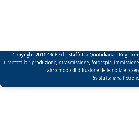
Copyright 2010
©RIP Srl -
Staffetta Quotidiana - Reg. Tri
E' vietata la riproduzione, ritrasmissione, fotocopia, immissione 
altro modo di diffusione delle notizie o ser
Rivista Italiana Petrol