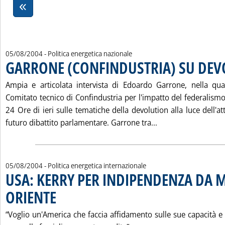
05/08/2004
- Politica energetica nazionale
GARRONE (CONFINDUSTRIA) SU DE
. Pubblicata giovedì 05 agosto 2004 alle 14.46.
Ampia e articolata intervista di Edoardo Garrone, nella qua
Comitato tecnico di Confindustria per l'impatto del federalismo
24 Ore di ieri sulle tematiche della devolution alla luce dell'at
Leggi tutta la no
futuro dibattito parlamentare. Garrone tra...
05/08/2004
- Politica energetica internazionale
USA: KERRY PER INDIPENDENZA DA 
ORIENTE
. Pubblicata giovedì 05 agosto 2004 alle 14.39.
“Voglio un'America che faccia affidamento sulle sue capacità e