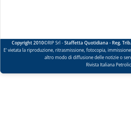
Copyright 2010
©RIP Srl -
Staffetta Quotidiana - Reg. Tri
E' vietata la riproduzione, ritrasmissione, fotocopia, immissione 
altro modo di diffusione delle notizie o ser
Rivista Italiana Petrol