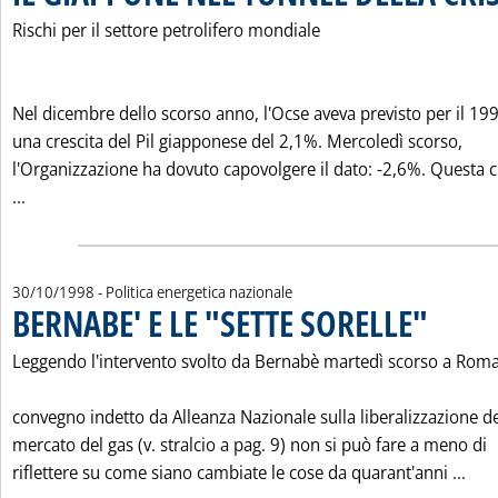
Rischi per il settore petrolifero mondiale
Nel dicembre dello scorso anno, l'Ocse aveva previsto per il 19
una crescita del Pil giapponese del 2,1%. Mercoledì scorso,
l'Organizzazione ha dovuto capovolgere il dato: -2,6%. Questa ci
Leggi tutta la notizia: 'IL GIAPPONE NEL TUNNEL DELLA CRI
...
30/10/1998
- Politica energetica nazionale
BERNABE' E LE "SETTE SORELLE"
. Pubblicata 
Leggendo l'intervento svolto da Bernabè martedì scorso a Roma
convegno indetto da Alleanza Nazionale sulla liberalizzazione d
mercato del gas (v. stralcio a pag. 9) non si può fare a meno di
Legg
riflettere su come siano cambiate le cose da quarant'anni ...