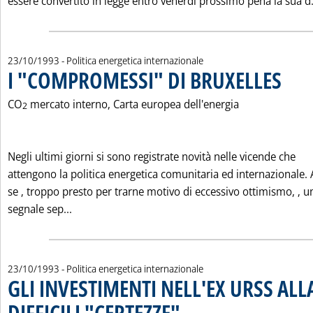
essere convertito in legge entro venerdì prossimo pena la sua d.
23/10/1993
- Politica energetica internazionale
I "COMPROMESSI" DI BRUXELLES
. Pubblic
CO
mercato interno, Carta europea dell'energia
2
Negli ultimi giorni si sono registrate novità nelle vicende che
attengono la politica energetica comunitaria ed internazionale.
se ‚ troppo presto per trarne motivo di eccessivo ottimismo, ‚ u
Leggi tutta la notizia: 'I "COMPROMESSI" DI BR
segnale sep...
23/10/1993
- Politica energetica internazionale
GLI INVESTIMENTI NELL'EX URSS ALL
DIFFICILI "CERTEZZE"
. Pubblicata sabato 23 ottobre 1993 alle