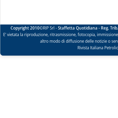
Copyright 2010
©RIP Srl -
Staffetta Quotidiana - Reg. Tri
E' vietata la riproduzione, ritrasmissione, fotocopia, immissione 
altro modo di diffusione delle notizie o ser
Rivista Italiana Petrol