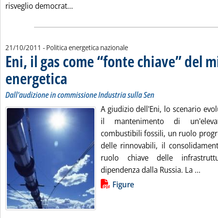
Leggi tutta la notizia: 'La Libia dopo la “li
risveglio democrat...
21/10/2011
- Politica energetica nazionale
Eni, il gas come “fonte chiave” del mi
energetica
. Sottotitolo: Dall'audizione in commissione Industria sulla Sen
. Pubblicata venerdì 21 ottobre 2011 alle 15.22.
Dall'audizione in commissione Industria sulla Sen
A giudizio dell'Eni, lo scenario evol
il mantenimento di un'elev
combustibili fossili, un ruolo pro
delle rinnovabili, il consolidamen
ruolo chiave delle infrastrut
Leggi
dipendenza dalla Russia. La ...
Lista allegati PDF alla notizia
Figure