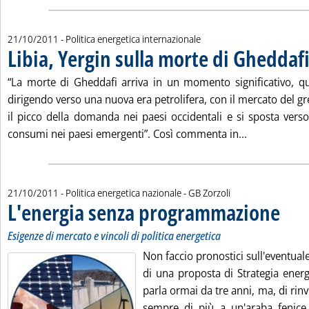
21/10/2011
- Politica energetica internazionale
Libia, Yergin sulla morte di Gheddaf
“La morte di Gheddafi arriva in un momento significativo, q
dirigendo verso una nuova era petrolifera, con il mercato del g
il picco della domanda nei paesi occidentali e si sposta verso
Leggi tutta l
consumi nei paesi emergenti”. Così commenta in...
di:
21/10/2011
- Politica energetica nazionale -
GB Zorzoli
L'energia senza programmazione
. Sottoti
. Pubblic
Esigenze di mercato e vincoli di politica energetica
Non faccio pronostici sull'eventual
di una proposta di Strategia energ
parla ormai da tre anni, ma, di rinv
sempre di più a un'araba fenice,