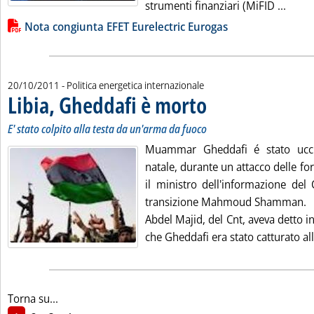
Leggi 
strumenti finanziari (MiFID ...
Lista allegati PDF alla notizia
Nota congiunta EFET Eurelectric Eurogas
20/10/2011
- Politica energetica internazionale
Libia, Gheddafi è morto
. Sottotitolo: E' stato colpito al
. Pubblicata giovedì 20 ottobre 
E' stato colpito alla testa da un'arma da fuoco
Muammar Gheddafi é stato uccis
natale, durante un attacco delle for
il ministro dell'informazione del 
transizione Mahmoud Shamman.
Abdel Majid, del Cnt, aveva detto 
che Gheddafi era stato catturato all'
Torna su...