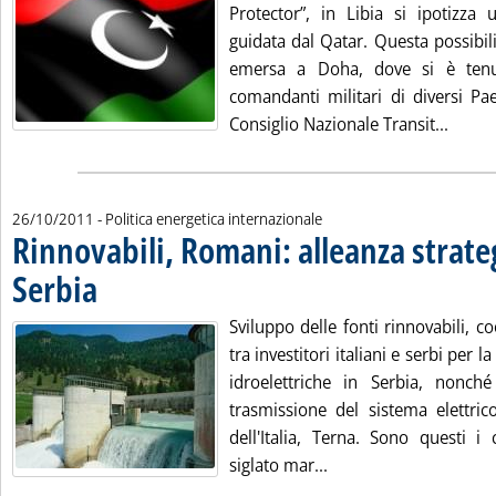
Protector”, in Libia si ipotizza 
guidata dal Qatar. Questa possibilit
emersa a Doha, dove si è tenu
comandanti militari di diversi Paesi
Leggi 
Consiglio Nazionale Transit...
26/10/2011
- Politica energetica internazionale
Rinnovabili, Romani: alleanza strate
Serbia
. Pubblicata mercoledì 26 ottobre 2011 alle 14.35.
Sviluppo delle fonti rinnovabili, c
tra investitori italiani e serbi per l
idroelettriche in Serbia, nonché
trasmissione del sistema elettric
dell'Italia, Terna. Sono questi i 
Leggi tutta la notizia
siglato mar...