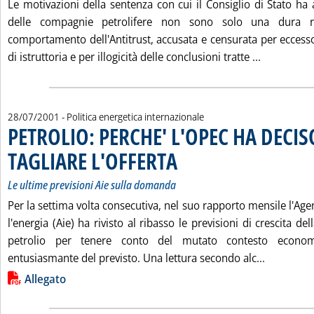
Le motivazioni della sentenza con cui il Consiglio di Stato ha
delle compagnie petrolifere non sono solo una dura r
comportamento dell'Antitrust, accusata e censurata per eccesso
Leggi tutt
di istruttoria e per illogicità delle conclusioni tratte ...
28/07/2001
- Politica energetica internazionale
PETROLIO: PERCHE' L'OPEC HA DECIS
TAGLIARE L'OFFERTA
. Sottotitolo: Le ultime previsioni Aie sulla domanda
. Pubblicata sabato 28 luglio 2001 alle 15.10.
Le ultime previsioni Aie sulla domanda
Per la settima volta consecutiva, nel suo rapporto mensile l'Age
l'energia (Aie) ha rivisto al ribasso le previsioni di crescita d
petrolio per tenere conto del mutato contesto econom
Leggi tut
entusiasmante del previsto. Una lettura secondo alc...
Lista allegati PDF alla notizia
Allegato