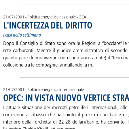
di:
21/07/2001
- Politica energetica nazionale -
GCA
L'INCERTEZZA DEL DIRITTO
. Sottotitolo: I casi della s
. Pubblicata sabato 21 lugl
I casi della settimana
Dopo il Consiglio di Stato sono ora le Regioni a “bocciare” le te
rete carburanti. Mentre il giudice amministrativo di second
quanto pare (le motivazioni non sono ancora note) il “teorema”
Leggi tutta la n
collusione tra le compagnie, annullando la m...
21/07/2001
- Politica energetica internazionale
OPEC: IN VISTA NUOVO VERTICE ST
L'attuale situazione dei mercati petroliferi internazionali, al
correzione al ribasso che ha spinto il prezzo di un barile di 
inferiore della forchetta di 22-28 dollari/barile, ha convinto i
Leggi tutta la notizia