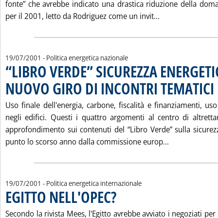
fonte” che avrebbe indicato una drastica riduzione della doma
Leggi tutta la 
per il 2001, letto da Rodriguez come un invit...
19/07/2001
- Politica energetica nazionale
“LIBRO VERDE” SICUREZZA ENERGETI
NUOVO GIRO DI INCONTRI TEMATICI
.
Uso finale dell'energia, carbone, fiscalità e finanziamenti, uso
negli edifici. Questi i quattro argomenti al centro di altrett
approfondimento sui contenuti del “Libro Verde” sulla sicure
Leggi tutta l
punto lo scorso anno dalla commissione europ...
19/07/2001
- Politica energetica internazionale
EGITTO NELL'OPEC?
. Pubblicata giovedì 19 luglio 2001 alle 15.5
Secondo la rivista Mees, l'Egitto avrebbe avviato i negoziati pe