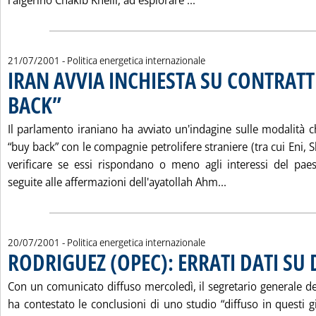
l'algerino Chakib Khelil, ad esplorare ...
21/07/2001
- Politica energetica internazionale
IRAN AVVIA INCHIESTA SU CONTRATT
BACK”
. Pubblicata sabato 21 luglio 2001 alle 15.7.
Il parlamento iraniano ha avviato un'indagine sulle modalità c
“buy back” con le compagnie petrolifere straniere (tra cui Eni, S
verificare se essi rispondano o meno agli interessi del pa
Leggi tutta la n
seguite alle affermazioni dell'ayatollah Ahm...
20/07/2001
- Politica energetica internazionale
RODRIGUEZ (OPEC): ERRATI DATI S
Con un comunicato diffuso mercoledì, il segretario generale de
ha contestato le conclusioni di uno studio “diffuso in questi 