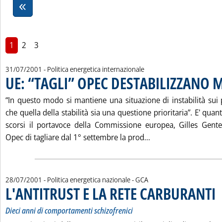
1
2
3
31/07/2001
- Politica energetica internazionale
UE: “TAGLI” OPEC DESTABILIZZANO 
“In questo modo si mantiene una situazione di instabilità sui
che quella della stabilità sia una questione prioritaria”. E' quant
scorsi il portavoce della Commissione europea, Gilles Gentel
Leggi tutta la noti
Opec di tagliare dal 1° settembre la prod...
di:
28/07/2001
- Politica energetica nazionale -
GCA
L'ANTITRUST E LA RETE CARBURANTI
. S
. 
Dieci anni di comportamenti schizofrenici