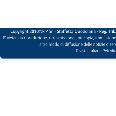
Copyright 2010
©RIP Srl -
Staffetta Quotidiana - Reg. Tri
E' vietata la riproduzione, ritrasmissione, fotocopia, immissione 
altro modo di diffusione delle notizie o ser
Rivista Italiana Petrol