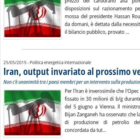
prezzo dei carburanti alla p
disposizioni sul razionamento pe
mossa del presidente Hassan Rouh
da domani, è dettata dalla necessit
Leggi
il bilancio pubblico, provato ...
25/05/2015
- Politica energetica internazionale
Iran, output invariato al prossimo v
Non c'è unanimità tra i paesi membri per un intervento sulla produzio
Per l'Iran è inverosimile che l'Opec 
fissato in 30 milioni di b/g duran
del 5 giugno a Vienna. Il ministro
Bijan Zanganeh ha osservato che la
di produzione di petrolio de
Leggi tutta la 
concordata da tut...