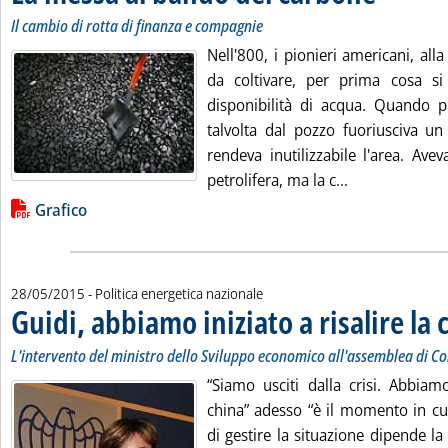
Il cambio di rotta di finanza e compagnie
Nell'800, i pionieri americani, alla
da coltivare, per prima cosa si
disponibilità di acqua. Quando pe
talvolta dal pozzo fuoriusciva un
rendeva inutilizzabile l'area. Ave
Leggi tutta la
petrolifera, ma la c...
Lista allegati PDF alla notizia
Grafico
28/05/2015
- Politica energetica nazionale
Guidi, abbiamo iniziato a risalire la 
L'intervento del ministro dello Sviluppo economico all'assemblea di Co
“Siamo usciti dalla crisi. Abbiamo
china” adesso “è il momento in cui
di gestire la situazione dipende la 