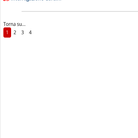
Torna su...
1
2
3
4