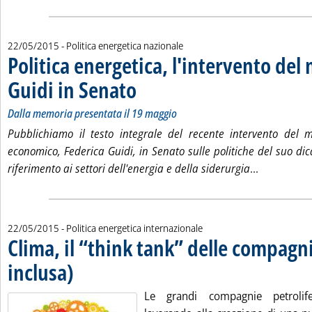
22/05/2015
- Politica energetica nazionale
Politica energetica, l'intervento del
Guidi in Senato
. Sottotitolo: Dalla memoria presentata il 19 maggio
. Pubblicata venerdì 22 maggio 2015 alle 15.35.
Dalla memoria presentata il 19 maggio
Pubblichiamo il testo integrale del recente intervento del m
economico, Federica Guidi, in Senato sulle politiche del suo dic
Leggi tutta
riferimento ai settori dell'energia e della siderurgia
...
22/05/2015
- Politica energetica internazionale
Clima, il “think tank” delle compagn
inclusa)
. Pubblicata venerdì 22 maggio 2015 alle 15.28.
Le grandi compagnie petrolif