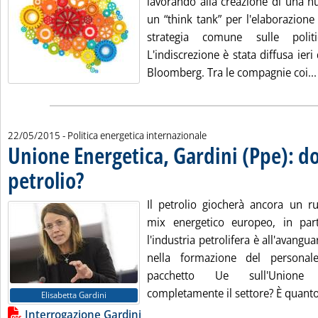
lavorando alla creazione di una n
un “think tank” per l'elaborazione
strategia comune sulle polit
L'indiscrezione è stata diffusa ieri
Bloomberg. Tra le compagnie coi...
22/05/2015
- Politica energetica internazionale
Unione Energetica, Gardini (Ppe): dov
petrolio?
. Pubblicata venerdì 22 maggio 2015 alle 14.20.
Il petrolio giocherà ancora un r
mix energetico europeo, in parti
l'industria petrolifera è all'avangu
nella formazione del personal
pacchetto Ue sull'Unione 
completamente il settore? È quanto 
Elisabetta Gardini
Lista allegati PDF alla notizia
Interrogazione Gardini