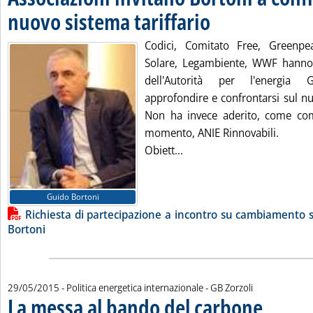
nuovo sistema tariffario
. Pubblicata venerdì 29 maggio
Codici, Comitato Free, Greenpeace
Solare, Legambiente, WWF hanno i
dell'Autorità per l'energia
approfondire e confrontarsi sul nu
Non ha invece aderito, come co
momento, ANIE Rinnovabili.
Leggi tutta la notizia: 'As
Obiett...
Lista allegati PDF alla notizia
Guido Bortoni
Richiesta di partecipazione a incontro su cambiamento si
Bortoni
di:
29/05/2015
- Politica energetica internazionale -
GB Zorzoli
La messa al bando del carbone
. Sottotitolo: I
. Pubblicata ve