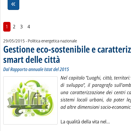
1
2
3
4
29/05/2015
- Politica energetica nazionale
Gestione eco-sostenibile e caratteri
smart delle città
. Sottotitolo: Dal Rapporto annuale Istat del 2015
. Pubblicata venerdì 29 maggio 2015 alle 15.5.
Dal Rapporto annuale Istat del 2015
Nel capitolo “Luoghi, città, territor
di sviluppo”, il paragrafo sull'am
una caratterizzazione dei centri c
sistemi locali urbani, da poter l
ad altre dimensioni socio-economic
Leggi tutt
La qualità della vita nel...