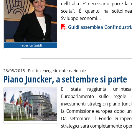
dell'Italia. E' necessario porre l
scelta”. È quanto ha sottolinea
Leggi tutta la n
Sviluppo economi...
Lista allegati PDF alla notizia
Guidi assemblea Confindustri
Federica Guidi
28/05/2015
- Politica energetica internazionale
Piano Juncker, a settembre si parte
. P
E' stata raggiunta un'inte
Europarlamento sulle regole
investimenti strategici (piano Jun
la Commissione europea dopo una 
Da settembre il Fondo europeo 
strategici sarà completamente opera