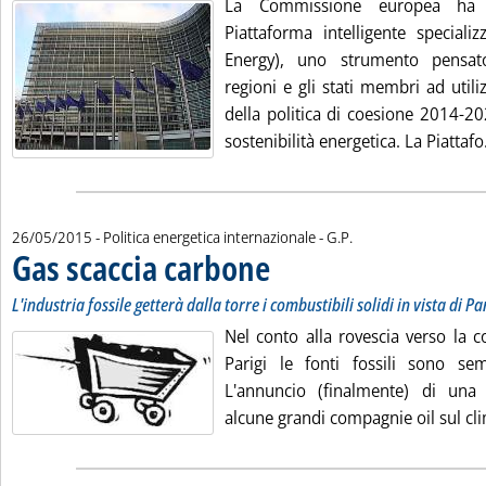
La Commissione europea ha 
Piattaforma intelligente speciali
Energy), uno strumento pensat
regioni e gli stati membri ad utili
della politica di coesione 2014-2
sostenibilità energetica. La Piattafo.
di:
26/05/2015
- Politica energetica internazionale -
G.P.
Gas scaccia carbone
. Sottotitolo: L'industria fossile getterà dal
. Pubblicata martedì 26 maggio 2015 alle 
L'industria fossile getterà dalla torre i combustibili solidi in vista di Pa
Nel conto alla rovescia verso la c
Parigi le fonti fossili sono se
L'annuncio (finalmente) di una
alcune grandi compagnie oil sul cli