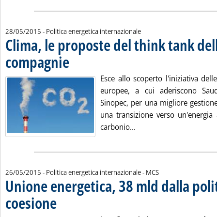
28/05/2015
- Politica energetica internazionale
Clima, le proposte del think tank del
compagnie
. Pubblicata giovedì 28 maggio 2015 alle 11.36.
Esce allo scoperto l'iniziativa del
europee, a cui aderiscono Sa
Sinopec, per una migliore gestione
una transizione verso un'energia
Leggi tutta la notizia: 
carbonio...
di:
26/05/2015
- Politica energetica internazionale -
MCS
Unione energetica, 38 mld dalla polit
coesione
. Pubblicata martedì 26 maggio 2015 alle 16.52.