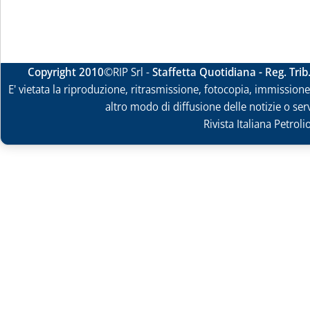
Copyright 2010
©RIP Srl -
Staffetta Quotidiana - Reg. Tri
E' vietata la riproduzione, ritrasmissione, fotocopia, immissione 
altro modo di diffusione delle notizie o ser
Rivista Italiana Petrol