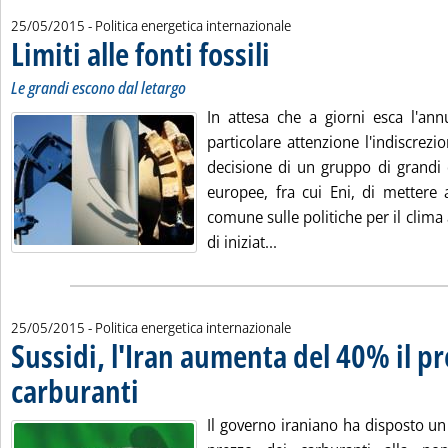
25/05/2015
- Politica energetica internazionale
Limiti alle fonti fossili
. Sottotitolo: Le grandi escono dal let
. Pubblicata lunedì 25 maggio 2015 al
Le grandi escono dal letargo
In attesa che a giorni esca l'annu
particolare attenzione l'indiscrezio
decisione di un gruppo di grandi 
europee, fra cui Eni, di mettere 
comune sulle politiche per il clima a
Leggi tutta la notizia: 'Li
di iniziat...
25/05/2015
- Politica energetica internazionale
Sussidi, l'Iran aumenta del 40% il pr
carburanti
. Pubblicata lunedì 25 maggio 2015 alle 15.1.
Il governo iraniano ha disposto u