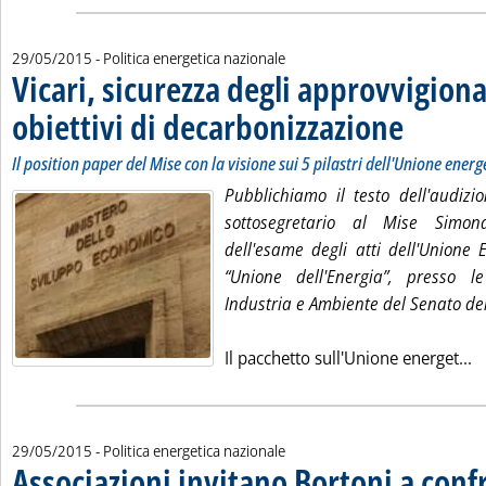
29/05/2015
- Politica energetica nazionale
Vicari, sicurezza degli approvvigion
obiettivi di decarbonizzazione
. Sottotitolo: Il
. Pubblicata ve
Il position paper del Mise con la visione sui 5 pilastri dell'Unione energ
Pubblichiamo il testo dell'audizi
sottosegretario al Mise Simona
dell'esame degli atti dell'Unione
“Unione dell'Energia”, presso l
Industria e Ambiente del Senato de
Le
Il pacchetto sull'Unione energet...
29/05/2015
- Politica energetica nazionale
Associazioni invitano Bortoni a conf