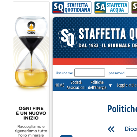
S
S
S
Q
A
STAFFETTA
STAFFETTA
QUOTIDIANA
ACQUA
'Modulo Login per acceder
Username
password
Società
Politiche
HOME
▼
Leggi e atti 
Associazioni
dell'Energia
Politich
Dice