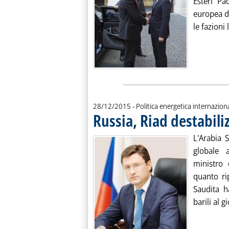
Esteri Pa
europea di
le fazioni l
28/12/2015
- Politica energetica internazion
Russia, Riad destabiliz
L'Arabia S
globale 
ministro 
quanto ri
Saudita h
barili al g