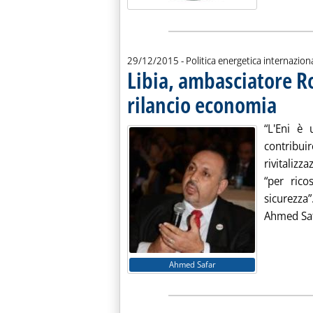
29/12/2015
- Politica energetica internazion
Libia, ambasciatore R
rilancio economia
. Pubblica
“L'Eni è 
contribui
rivitaliz
“per rico
sicurezza”
Ahmed Safa
Ahmed Safar