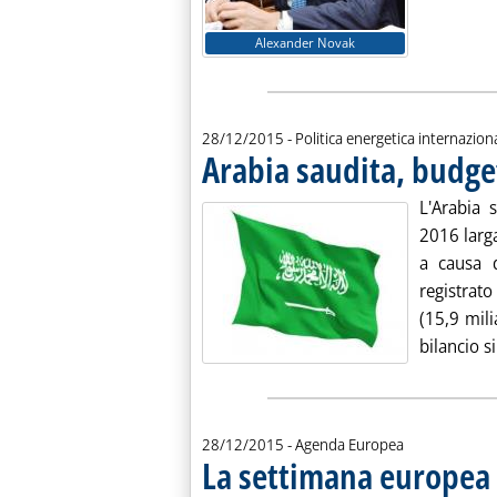
Alexander Novak
28/12/2015
- Politica energetica internazion
Arabia saudita, budget
L'Arabia 
2016 larga
a causa d
registrato
(15,9 mili
bilancio si 
28/12/2015
- Agenda Europea
La settimana europea
.
.