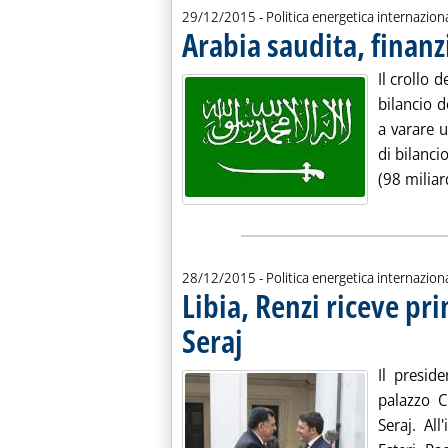
29/12/2015
- Politica energetica internazion
Arabia saudita, finanz
Il crollo d
bilancio d
a varare u
di bilanci
(98 miliard
28/12/2015
- Politica energetica internazion
Libia, Renzi riceve pr
Seraj
. Pubblicata lunedì 28 dicembre 2015 alle 
Il presid
palazzo C
Seraj. Al