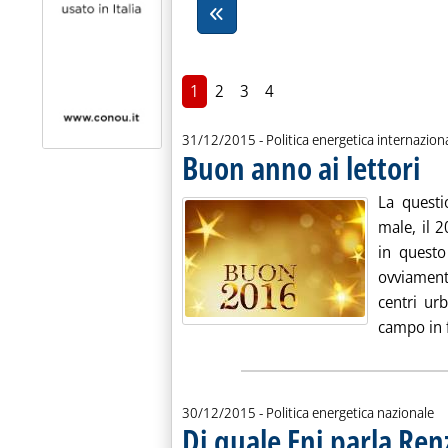
1
2
3
4
31/12/2015
- Politica energetica internazion
Buon anno ai lettori
. Pub
La questi
male, il 2
in questo
ovviament
centri ur
campo in f
30/12/2015
- Politica energetica nazionale
Di quale Eni parla Ren