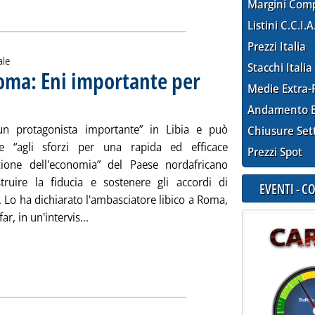
Margini Com
Listini C.C.I.A
Prezzi Italia
ale
Stacchi Italia
oma: Eni importante per
Medie Extra-
ta martedì 29 dicembre 2015 alle 16.7.
Andamento E
un protagonista importante” in Libia e può
Chiusure Set
re “agli sforzi per una rapida ed efficace
Prezzi Spot
zazione dell'economia” del Paese nordafricano
struire la fiducia e sostenere gli accordi di
EVENTI - 
. Lo ha dichiarato l'ambasciatore libico a Roma,
Leggi tutta la notizia: 'Libia, ambasciatore 
r, in un'intervis...