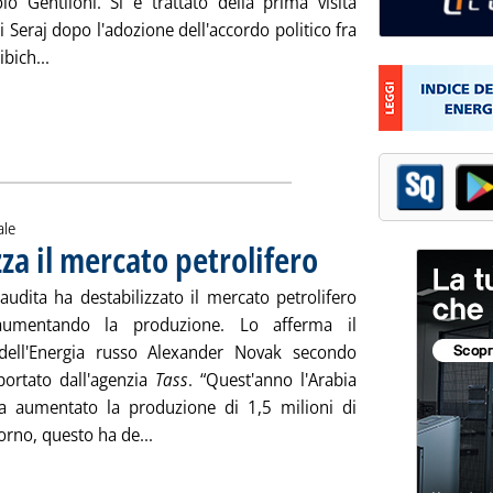
olo Gentiloni. Si è trattato della prima visita
 Seraj dopo l'adozione dell'accordo politico fra
Leggi tutta la notizia: 'Libia, Renzi riceve primo ministro
ibich...
ale
za il mercato petrolifero
. Pubblicata lunedì 28 dicembre 
audita ha destabilizzato il mercato petrolifero
aumentando la produzione. Lo afferma il
dell'Energia russo Alexander Novak secondo
portato dall'agenzia
Tass
. “Quest'anno l'Arabia
a aumentato la produzione di 1,5 milioni di
Leggi tutta la notizia: 'Russia, Riad destabil
iorno, questo ha de...