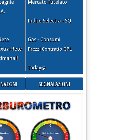
pagnie
Mercato Tutelato
.A.
Indice Selectra - SQ
Rete
Gas - Consumi
xtra-Rete
Prezzi Contratto GPL
timanali
Today@
CONVEGNI
SEGNALAZIONI
Roma: Eni importante per rilancio economia'