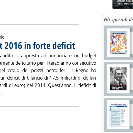
Gli speciali d
ale
 2016 in forte deficit
. Pubblicata lunedì 28 dicembre 2015 all
saudita si appresta ad annunciare un budget
mente deficitario per il terzo anno consecutivo
el crollo dei prezzi petroliferi. Il Regno ha
 un deficit di bilancio di 17,5 miliardi di dollari
ardi di euro) nel 2014. Quest'anno, il deficit di
Leggi tutta la notizia: 'Arabia saudita, budget 2016 in forte de
...
 Sottotitolo: Il sesto numero del nuovo servizio della Staffetta con l'agenda delle istituzioni Ue
 Pubblicata lunedì 28 dicembre 2015 alle 10.44.