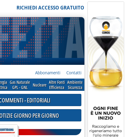
RICHIEDI ACCESSO GRATUITO
Abbonamenti
Contatti
ergia
Gas Naturale
Altre Fonti
Ambiente
Nucleare
ttrica
GPL - GNL
Efficienza
Sicurezza
COMMENTI - EDITORIALI
NOTIZIE GIORNO PER GIORNO