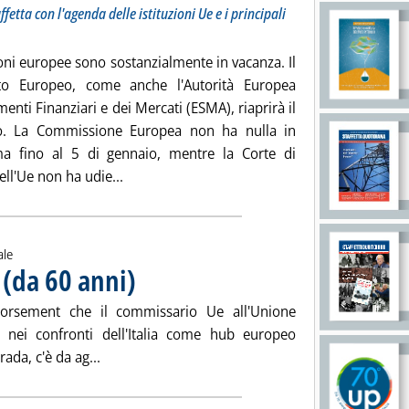
fetta con l'agenda delle istituzioni Ue e i principali
ioni europee sono sostanzialmente in vacanza. Il
to Europeo, come anche l'Autorità Europea
menti Finanziari e dei Mercati (ESMA), riaprirà il
o. La Commissione Europea non ha nulla in
a fino al 5 di gennaio, mentre la Corte di
Leggi tutta la notizia: 'La settimana europe
dell'Ue non ha udie...
ale
 (da 60 anni)
. Pubblicata giovedì 24 dicembre 2015 alle 12.28.
dorsement che il commissario Ue all'Unione
o nei confronti dell'Italia come hub europeo
Leggi tutta la notizia: 'Italia hub dell'energia (
rada, c'è da ag...