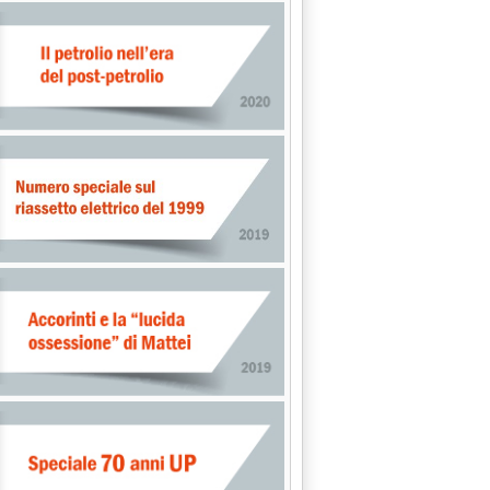
a'
da 60 anni)'