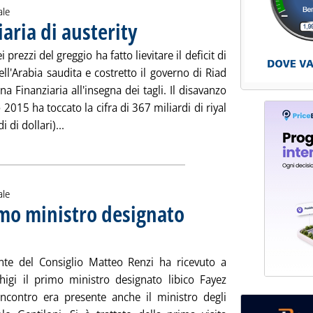
ale
iaria di austerity
. Pubblicata martedì 29 dicembre 2015 alle 12.10.
ei prezzi del greggio ha fatto lievitare il deficit di
ell'Arabia saudita e costretto il governo di Riad
na Finanziaria all'insegna dei tagli. Il disavanzo
o 2015 ha toccato la cifra di 367 miliardi di riyal
Leggi tutta la notizia: 'Arabia saudita, finanziaria 
i di dollari)...
ale
imo ministro designato
15.48.
ente del Consiglio Matteo Renzi ha ricevuto a
higi il primo ministro designato libico Fayez
l'incontro era presente anche il ministro degli