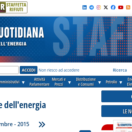
R
STAFFETTA
RIFIUTI
e'
Non riesco ad accedere
Ricerca
Attività
Mercati e
Distribuzione
En
amministrativi
▼
▼
▼
Petrolio
▼
Parlamentare
Prezzi
e Consumi
Ele
e dell'energia
LE 
mbre - 2015