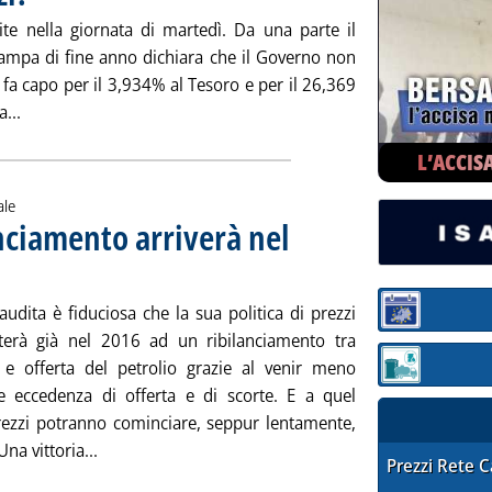
ite nella giornata di martedì. Da una parte il
tampa di fine anno dichiara che il Governo non
 fa capo per il 3,934% al Tesoro e per il 26,369
Leggi tutta la notizia: 'Di quale Eni parla Renzi?'
a...
L’ACCIS
ale
nciamento arriverà nel
le 10.22.
audita è fiduciosa che la sua politica di prezzi
Sezione:
terà già nel 2016 ad un ribilanciamento tra
 offerta del petrolio grazie al venir meno
Sezione: quotaz
ale eccedenza di offerta e di scorte. E a quel
rezzi potranno cominciare, seppur lentamente,
Leggi tutta la notizia: 'Arabia Saudita, ribilancia
 Una vittoria...
STAFFETTA PRE
Prezzi Rete 