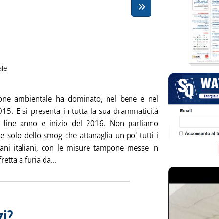
ale
blicata giovedì 31 dicembre 2015 alle 12.48.
one ambientale ha dominato, nel bene e nel
015. E si presenta in tutta la sua drammaticità
 fine anno e inizio del 2016. Non parliamo
e solo dello smog che attanaglia un po' tutti i
bani italiani, con le misure tampone messe in
Leggi tutta la notizia: 'Buon anno ai lettori'
retta a furia da...
zi?
. Pubblicata mercoledì 30 dicembre 2015 alle 15.10.