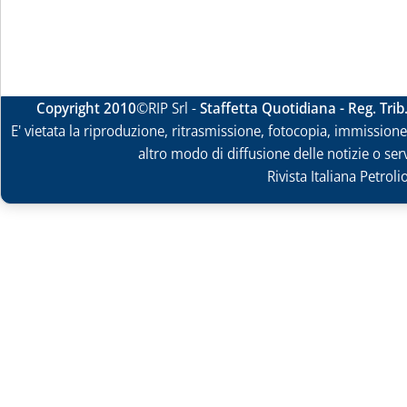
Copyright 2010
©RIP Srl -
Staffetta Quotidiana - Reg. Tri
E' vietata la riproduzione, ritrasmissione, fotocopia, immissione 
altro modo di diffusione delle notizie o ser
Rivista Italiana Petrol