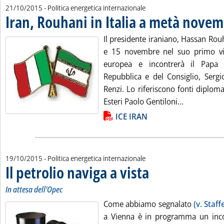
21/10/2015
- Politica energetica internazionale
Iran, Rouhani in Italia a metà nove
Il presidente iraniano, Hassan Rouha
e 15 novembre nel suo primo via
europea e incontrerà il Papa 
Repubblica e del Consiglio, Sergi
Renzi. Lo riferiscono fonti diplomat
Leggi tutta
Esteri Paolo Gentiloni...
Lista allegati PDF alla notizia
ICE IRAN
19/10/2015
- Politica energetica internazionale
Il petrolio naviga a vista
. Sottotitolo: In attesa dell'Opec
. Pubblicata lunedì 19 ottobre 2
In attesa dell'Opec
Come abbiamo segnalato
(v. Staf
a Vienna è in programma un inco