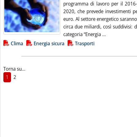
programma di lavoro per il 2016
2020, che prevede investimenti pe
euro. Al settore energetico saranno 
circa due miliardi, così suddivisi: 
Leggi tutta la 
categoria “Energia ...
Lista allegati PDF alla notizia
Clima
Energia sicura
Trasporti
Torna su...
1
2