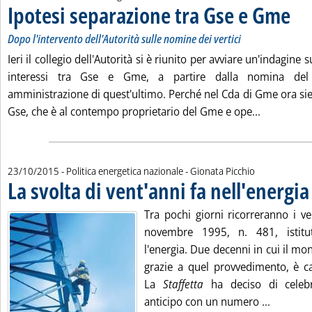
Ipotesi separazione tra Gse e Gme
. Sotto
. Pubb
Dopo l'intervento dell'Autorità sulle nomine dei vertici
Ieri il collegio dell'Autorità si è riunito per avviare un'indagine s
interessi tra Gse e Gme, a partire dalla nomina del
amministrazione di quest'ultimo. Perché nel Cda di Gme ora sie
Leggi tutt
Gse, che è al contempo proprietario del Gme e ope...
di:
23/10/2015
- Politica energetica nazionale -
Gionata Picchio
La svolta di vent'anni fa nell'energia
.
Tra pochi giorni ricorreranno i ve
novembre 1995, n. 481, istituti
l'energia. Due decenni in cui il mo
grazie a quel provvedimento, è c
La
Staffetta
ha deciso di celebr
Leggi tut
anticipo con un numero ...