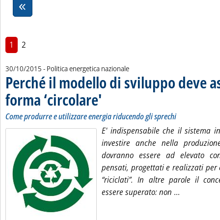
1
2
30/10/2015
- Politica energetica nazionale
Perché il modello di sviluppo deve 
forma ‘circolare'
. Sottotitolo: Come produrre e utilizzare energia ri
. Pubblicata venerdì 30 ottobre 2015 alle 15.42.
Come produrre e utilizzare energia riducendo gli sprechi
E' indispensabile che il sistema i
investire anche nella produzion
dovranno essere ad elevato con
pensati, progettati e realizzati p
“riciclati”. In altre parole il conc
Leggi tutta
essere superato: non
...