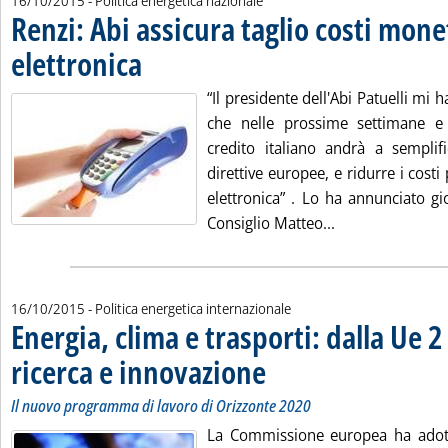
16/10/2015
- Politica energetica nazionale
Renzi: Abi assicura taglio costi mone
elettronica
. Pubblicata venerdì 16 ottobre 2015 alle 15.9.
“Il presidente dell'Abi Patuelli mi
che nelle prossime settimane e 
credito italiano andrà a semplifi
direttive europee, e ridurre i costi
elettronica” . Lo ha annunciato gi
Leggi tutta la n
Consiglio Matteo...
16/10/2015
- Politica energetica internazionale
Energia, clima e trasporti: dalla Ue 
ricerca e innovazione
. Sottotitolo: Il nuovo programma di l
. Pubblicata venerdì 16 ottobre 2015 a
Il nuovo programma di lavoro di Orizzonte 2020
La Commissione europea ha adott