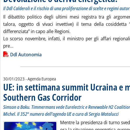
Il Ddl Calderoli e il rischio di una proliferazione di scelte e regimi autor
Il dibattito politico degli ultimi mesi registra tra gli argome
talora, oggetto di vivaci invettive) il tema della cosiddetta 
differenziata” in capo alle Regioni.
Lo scorso novembre, infatti, il ministro per gli affari regiona
Leggi tutta la notizia: 'Devoluzione o deriva energetica?
pre...
Lista allegati PDF alla notizia
Ddl Autonomia
30/01/2023
- Agenda Europea
UE: in settimana summit Ucraina e m
Southern Gas Corridor
. Sottotitolo: Simson a Baku. Timm
. Pubblicata lunedì 30 gennaio 202
Simson a Baku. Timmermans vede Eurelectric e Renewable H2 Coalition
Michel. Il 352° numero dell'agenda UE a cura di Sergio Matalucci
Mentre la presidenza di turno sve
ora la situazione energetica europ