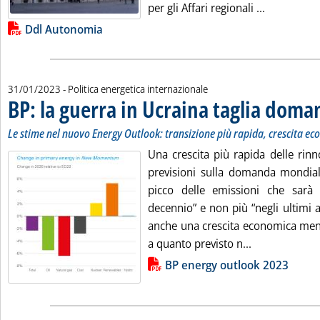
Leggi tutta
per gli Affari regionali ...
Lista allegati PDF alla notizia
Ddl Autonomia
31/01/2023
- Politica energetica internazionale
BP: la guerra in Ucraina taglia doman
Le stime nel nuovo Energy Outlook: transizione più rapida, crescita ec
Una crescita più rapida delle rinno
previsioni sulla domanda mondiale
picco delle emissioni che sarà 
decennio” e non più “negli ultimi 
anche una crescita economica meno 
Leggi tutta la
a quanto previsto n...
Lista allegati PDF alla notizia
BP energy outlook 2023