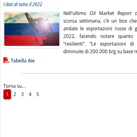
I dati di tutto il 2022
Nell'ultimo Oil Market Report de
scorsa settimana, c'è un box ch
andate le esportazioni russe di g
2022, facendo notare quanto 
“resilienti”. “Le esportazioni d
diminuite di 200.000 b/g su base m
Lista allegati PDF alla notizia
Tabella Aie
Torna su...
1
2
3
4
5