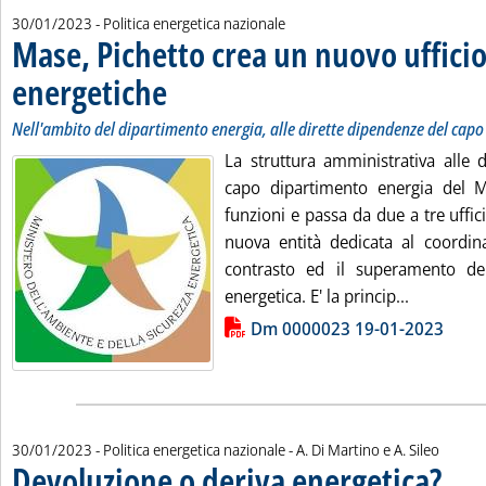
30/01/2023
- Politica energetica nazionale
Mase, Pichetto crea un nuovo ufficio 
energetiche
. Sottotitolo: Nell'ambito del dipartimento energia, alle dire
. Pubblicata lunedì 30 gennaio 2023 alle 18.31.
Nell'ambito del dipartimento energia, alle dirette dipendenze del cap
La struttura amministrativa alle 
capo dipartimento energia del 
funzioni e passa da due a tre uffici
nuova entità dedicata al coordin
contrasto ed il superamento dell
Leggi tutt
energetica. E' la princip...
Lista allegati PDF alla notizia
Dm 0000023 19-01-2023
di:
30/01/2023
- Politica energetica nazionale -
A. Di Martino e A. Sileo
Devoluzione o deriva energetica?
. Sottoti
. Pubbli