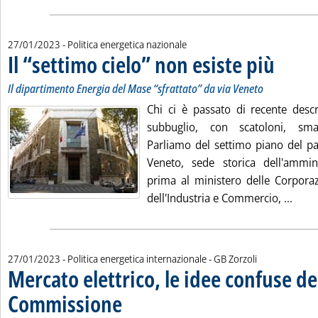
27/01/2023
- Politica energetica nazionale
Il “settimo cielo” non esiste più
. Sottotitolo
. Pubblicata
Il dipartimento Energia del Mase “sfrattato” da via Veneto
Chi ci è passato di recente descr
subbuglio, con scatoloni, sma
Parliamo del settimo piano del pal
Veneto, sede storica dell'ammini
prima al ministero delle Corporaz
Leggi
dell'Industria e Commercio, ...
di:
27/01/2023
- Politica energetica internazionale -
GB Zorzoli
Mercato elettrico, le idee confuse de
Commissione
. Sottotitolo: Impostazione corretta, ma la proposta di rif
. Pubblicata venerdì 27 gennaio 2023 alle 11.10.