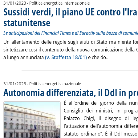
31/01/2023
- Politica energetica internazionale
Sussidi verdi, il piano UE contro l'Ira
statunitense
. Sottotitolo: Le anticipazioni del Financial Times e di Eura
. Pubblicata martedì 31 gennaio 2023 alle 11.49.
Le anticipazioni del Financial Times e di Euractiv sulla bozza di comun
Un allentamento delle regole sugli aiuti di Stato ma niente fo
sintetizzare così il contenuto della nuova comunicazione dell
Leggi tutta la
a lungo annunciata
(v. Staffetta 18/01)
e che do...
31/01/2023
- Politica energetica nazionale
Autonomia differenziata, il Ddl in pr
È all'ordine del giorno della riu
Consiglio dei ministri, in prog
Palazzo Chigi, il disegno di le
l'attuazione dell'autonomia differ
statuto ordinario”. È il Ddl mess