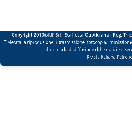
Copyright 2010
©RIP Srl -
Staffetta Quotidiana - Reg. Tri
E' vietata la riproduzione, ritrasmissione, fotocopia, immissione 
altro modo di diffusione delle notizie o ser
Rivista Italiana Petrol