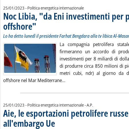
25/01/2023
- Politica energetica internazionale
Noc Libia, "da Eni investimenti per 
offshore"
. Sottotitolo: Lo ha detto lunedì il presidente Farhat Bengdara alla t
. Pubblicata mercoledì 25 gennaio 2023 alle 15.24.
Lo ha detto lunedì il presidente Farhat Bengdara alla tv libica Al-Masa
La compagnia petrolifera stata
firmeranno un accordo di prod
investimenti per 8 miliardi di dolla
di produrre circa 850 milioni di pi
metri cubi, ndr) al giorno da d
Leggi tutta la notizia: 'Noc Lib
offshore nel Mar Mediterrane...
di:
25/01/2023
- Politica energetica internazionale -
A.P.
Aie, le esportazioni petrolifere russ
all'embargo Ue
. Sottotitolo: I dati di tutto il 2022
. Pubblicata mercoledì 25 gennaio 2023 alle 12.55.