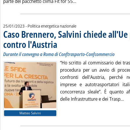
Leggi tutta la notizia: 'Car
parte del pacchetto clima Fit for 55...
25/01/2023
- Politica energetica nazionale
Caso Brennero, Salvini chiede all'U
contro l'Austria
. Sottotitolo: Durante il convegno a Roma di Conftr
. Pubblicata mercoledì 25 gennaio 2023 alle 16.46.
Durante il convegno a Roma di Conftrasporto-Confcommercio
“Ho scritto al commissario dei tra
procedura per un avvio di proced
confronti dell'Austria, perché
imprese e autotrasportatori ita
concorrenza sleale”. È quanto a
Leg
delle Infrastrutture e dei Trasp...
Matteo Salvini