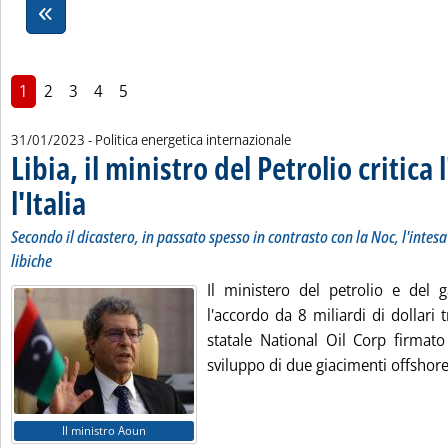
1
2
3
4
5
31/01/2023
- Politica energetica internazionale
Libia, il ministro del Petrolio critica
l'Italia
. Sottotitolo: Secondo il dicastero, in passato spesso in contrasto con la Noc,
. Pubblicata martedì 31 gennaio 2023 alle 15.26.
Secondo il dicastero, in passato spesso in contrasto con la Noc, l'intesa
libiche
Il ministero del petrolio e del g
l'accordo da 8 miliardi di dollari
statale National Oil Corp firmato
sviluppo di due giacimenti offshore.
Il ministro Aoun