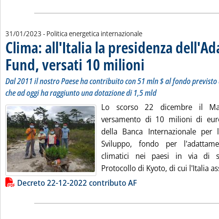
31/01/2023
- Politica energetica internazionale
Clima: all'Italia la presidenza dell'A
Fund, versati 10 milioni
. Sottotitolo: Dal 2011 il nostr
. Pubblicata martedì 31 gennaio
Dal 2011 il nostro Paese ha contribuito con 51 mln $ al fondo previsto 
che ad oggi ha raggiunto una dotazione di 1,5 mld
Lo scorso 22 dicembre il Mas
versamento di 10 milioni di eur
della Banca Internazionale per 
Sviluppo, fondo per l'adattam
climatici nei paesi in via di s
Protocollo di Kyoto, di cui l'Italia a
Lista allegati PDF alla notizia
Decreto 22-12-2022 contributo AF