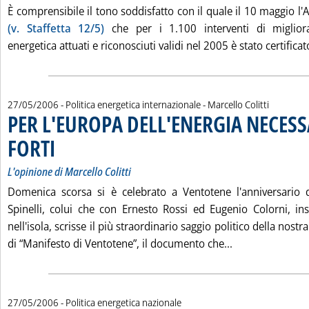
È comprensibile il tono soddisfatto con il quale il 10 maggio l
(v. Staffetta 12/5)
che per i 1.100 interventi di migliora
energetica attuati e riconosciuti validi nel 2005 è stato certificato
di:
27/05/2006
- Politica energetica internazionale -
Marcello Colitti
PER L'EUROPA DELL'ENERGIA NECESS
FORTI
. Sottotitolo: L'opinione di Marcello Colitti
. Pubblicata sabato 27 maggio 2006 alle 15.32.
L'opinione di Marcello Colitti
Domenica scorsa si è celebrato a Ventotene l'anniversario d
Spinelli, colui che con Ernesto Rossi ed Eugenio Colorni, in
nell'isola, scrisse il più straordinario saggio politico della nos
Leggi tutta la
di “Manifesto di Ventotene”, il documento che...
27/05/2006
- Politica energetica nazionale