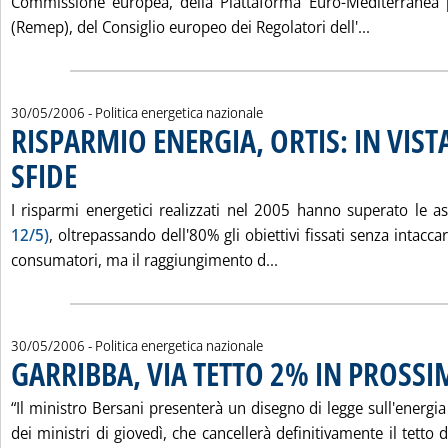
Commissione europea, della Piattaforma Euro-Mediterranea 
Leggi tutt
(Remep), del Consiglio europeo dei Regolatori dell'...
30/05/2006
- Politica energetica nazionale
RISPARMIO ENERGIA, ORTIS: IN VIS
SFIDE
. Pubblicata martedì 30 maggio 2006 alle 15.51.
I risparmi energetici realizzati nel 2005 hanno superato le a
12/5)
, oltrepassando dell'80% gli obiettivi fissati senza intaccare
Leggi tutta la notizia:
consumatori, ma il raggiungimento d...
30/05/2006
- Politica energetica nazionale
GARRIBBA, VIA TETTO 2% IN PROSS
“Il ministro Bersani presenterà un disegno di legge sull'energi
dei ministri di giovedì, che cancellerà definitivamente il tetto d