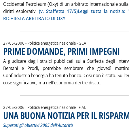
Occidental Petroleum (Oxy) di un arbitrato internazionale sulla
diritti esplorativi
(v. Staffetta 17/5)Leggi tutta la notizi
RICHIESTA ARBITRATO DI OXY'
di:
27/05/2006
- Politica energetica nazionale -
GCA
PRIME DOMANDE, PRIMI IMPEGNI
. Pubb
A giudicare dagli stralci pubblicati sulla Staffetta degli int
Bersani e Prodi, potrebbe sembrare che giovedì mattina
Confindustria l'energia ha tenuto banco. Così non è stato. Sull'e
Leggi tutta 
cose significative, ma nell'economia dei tre disco...
di:
27/05/2006
- Politica energetica nazionale -
F.M.
UNA BUONA NOTIZIA PER IL RISPAR
Superati gli obiettivi 2005 dell'Autorità