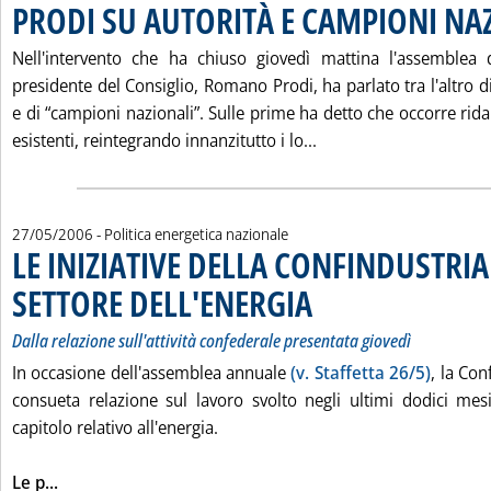
PRODI SU AUTORITÀ E CAMPIONI NA
Nell'intervento che ha chiuso giovedì mattina l'assemblea d
presidente del Consiglio, Romano Prodi, ha parlato tra l'altro d
e di “campioni nazionali”. Sulle prime ha detto che occorre ridar
Leggi tutta la notiz
esistenti, reintegrando innanzitutto i lo...
27/05/2006
- Politica energetica nazionale
LE INIZIATIVE DELLA CONFINDUSTRIA
SETTORE DELL'ENERGIA
. Sottotitolo: Dalla relazione sull'
. Pubblicata sabato 27 maggio 200
Dalla relazione sull'attività confederale presentata giovedì
In occasione dell'assemblea annuale
(v. Staffetta 26/5)
, la Con
consueta relazione sul lavoro svolto negli ultimi dodici mesi
capitolo relativo all'energia.
Leggi tutta la notizia: 'LE INIZIATIVE DELLA CONFIN
Le p...