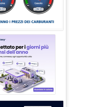
aggio 2003 alle 15.32.
ENERGIA AL CENTRO'
lle 15.31.
 DI DOHA . INTANTO SE NE PARLA IL 4 GIUGNO A VIENNA'