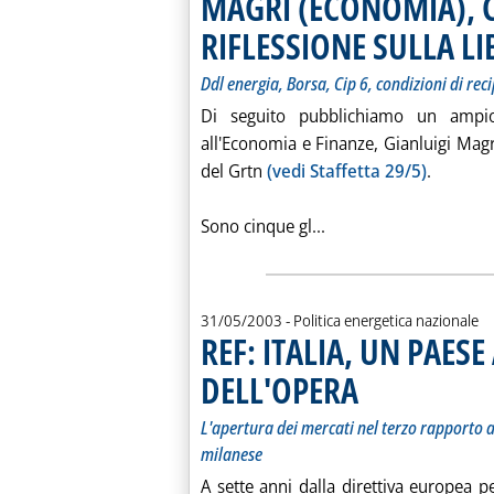
MAGRI (ECONOMIA), C
RIFLESSIONE SULLA L
Ddl energia, Borsa, Cip 6, condizioni di rec
Di seguito pubblichiamo un ampio s
all'Economia e Finanze, Gianluigi Magr
del Grtn
(vedi Staffetta 29/5)
.
Leggi tutta la noti
Sono cinque gl...
31/05/2003
- Politica energetica nazionale
REF: ITALIA, UN PAES
DELL'OPERA
. Sottotitolo: L'apertura 
. Pubblicata sabato 31 ma
L'apertura dei mercati nel terzo rapporto a
milanese
A sette anni dalla direttiva europea p