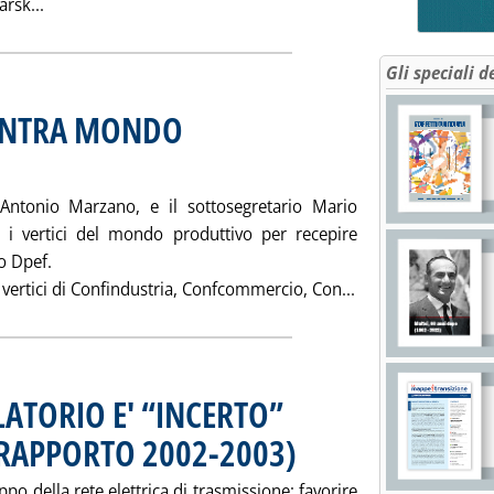
Leggi tutta la notizia: 'RUSSIA E CINA INSIEME PER L
arsk...
Gli speciali d
ONTRA MONDO
 maggio 2003 alle 15.21.
e, Antonio Marzano, e il sottosegretario Mario
 i vertici del mondo produttivo per recepire
mo Dpef.
Leggi tutta la 
 i vertici di Confindustria, Confcommercio, Con...
ATORIO E' “INCERTO”
 RAPPORTO 2002-2003)
. Pubblicata giovedì 29 maggio 2003 a
o della rete elettrica di trasmissione; favorire