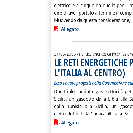
elettrico e a cinque da quella per il
dire di aver portato a termine il compit
Muovendo da questa considerazione, l'
Lista allegati PDF alla notiz
Allegato
31/05/2003
- Politica energetica internazion
LE RETI ENERGETICHE
L'ITALIA AL CENTRO)
. Sot
. Pub
Ecco i nuovi progetti della Commissione e
Due triple condotte gas-elettricità-petr
Sicilia, un gasdotto dalla Libia alla 
dalla Tunisia alla Sicilia, un gasdo
elettrodotto dalla Corsica all'Italia. So...
Lista allegati PDF alla notiz
Allegato