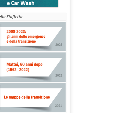
'ENERGIA . MAXI-FORNITURA GREGGIO LUKOIL A CNPC'
ella Staffetta
notizia: 'DPEF, MARZANO INCONTRA MONDO PRODUTTIVO'
lle 16.8.