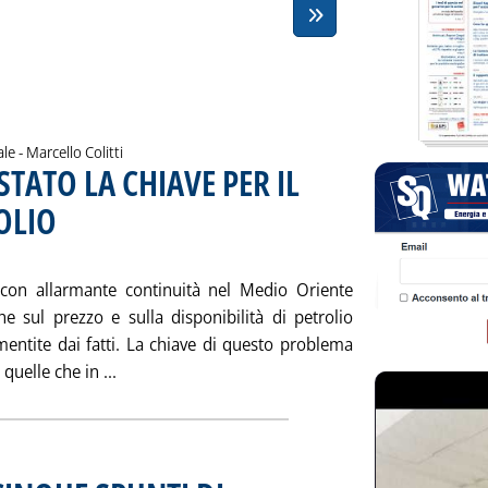
di:
ale -
Marcello Colitti
TATO LA CHIAVE PER IL
OLIO
. Sottotitolo: L'opinione di Marcello Colitti
. Pubblicata sabato 31 maggio 2003 alle 13.14.
con allarmante continuità nel Medio Oriente
he sul prezzo e sulla disponibilità di petrolio
ntite dai fatti. La chiave di questo problema
Leggi tutta la notizia: 'NELLE COMPAGNIE DI
quelle che in ...