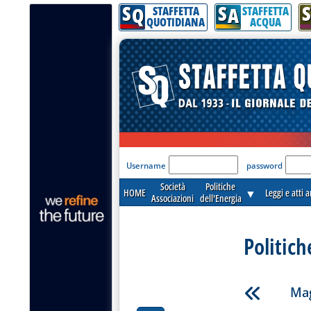
S
S
S
Q
A
STAFFETTA
STAFFETTA
QUOTIDIANA
ACQUA
'Modulo Login per acceder
Username
password
Società
Politiche
HOME
▼
Leggi e atti 
Associazioni
dell'Energia
Politich
Mag