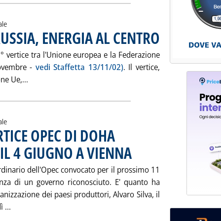
ale
USSIA, ENERGIA AL CENTRO
. Pubblicata venerdì 30 m
° vertice tra l'Unione europea e la Federazione
novembre -
vedi Staffetta 13/11/02)
. Il vertice,
Leggi tutta la notizia: 'DOMANI VERTICE UE-RUSSIA, 
e Ue,...
ale
RTICE OPEC DI DOHA
 IL 4 GIUGNO A VIENNA
. Pubblicata venerdì 30 maggio 2003 a
aordinario dell'Opec convocato per il prossimo 11
za di un governo riconosciuto. E' quanto ha
ganizzazione dei paesi produttori, Alvaro Silva, il
Leggi tutta la notizia: 'L'IRAQ ASSENTE AL VERTICE OPEC
 ...