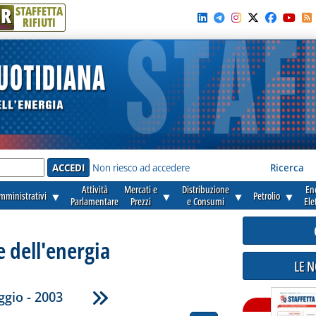
R
STAFFETTA
RIFIUTI
e'
Non riesco ad accedere
Ricerca
Attività
Mercati e
Distribuzione
En
amministrativi
▼
▼
▼
Petrolio
▼
Parlamentare
Prezzi
e Consumi
Ele
e dell'energia
LE 
gio - 2003