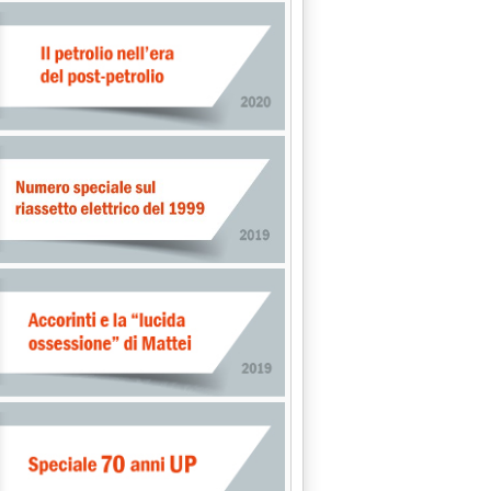
ERTO” (MACHI' E PARCU SUL RAPPORTO 2002-2003)'
PER L'EXPORT IRACHENO'