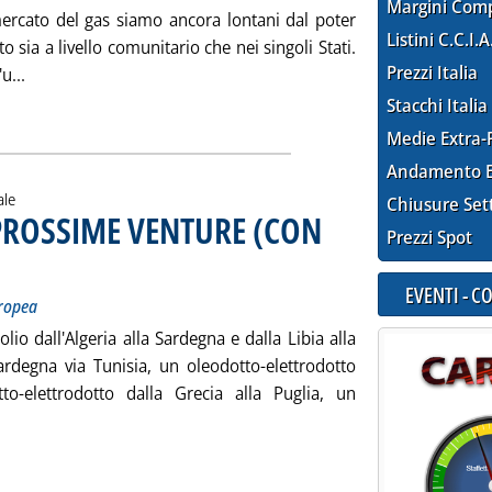
Margini Com
 mercato del gas siamo ancora lontani dal poter
Listini C.C.I.A
o sia a livello comunitario che nei singoli Stati.
Prezzi Italia
Leggi tutta la notizia: 'REF: ITALIA, UN PAESE ANCORA A M
u...
ia
Stacchi Italia
Medie Extra-
Andamento E
ale
Chiusure Set
 PROSSIME VENTURE (CON
Prezzi Spot
totitolo: Ecco i nuovi progetti della Commissione europea
blicata sabato 31 maggio 2003 alle 13.7.
EVENTI - 
uropea
olio dall'Algeria alla Sardegna e dalla Libia alla
Sardegna via Tunisia, un oleodotto-elettrodotto
tto-elettrodotto dalla Grecia alla Puglia, un
Leggi tutta la notizia: 'LE RETI ENERGETICHE PROSSIME VENTU
ia