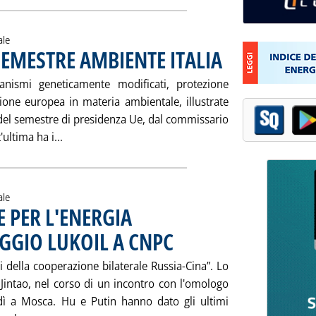
ale
EMESTRE AMBIENTE ITALIA
. Pubblicata venerdì 30 mag
anismi geneticamente modificati, protezione
sione europea in materia ambientale, illustrate
a del semestre di presidenza Ue, dal commissario
Leggi tutta la notizia: 'WALLSTRÖM (UE) SU SEME
ultima ha i...
ale
E PER L'ENERGIA
GGIO LUKOIL A CNPC
. Pubblicata venerdì 30 maggio 2003 alle 
i della cooperazione bilaterale Russia-Cina”. Lo
 Jintao, nel corso di un incontro con l'omologo
edì a Mosca. Hu e Putin hanno dato gli ultimi