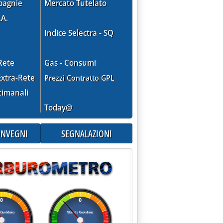
pagnie
Mercato Tutelato
.A.
Indice Selectra - SQ
ETA' DELL'OPERA'
Rete
Gas - Consumi
xtra-Rete
Prezzi Contratto GPL
timanali
Today@
CONVEGNI
SEGNALAZIONI
RE (CON L'ITALIA AL CENTRO)'