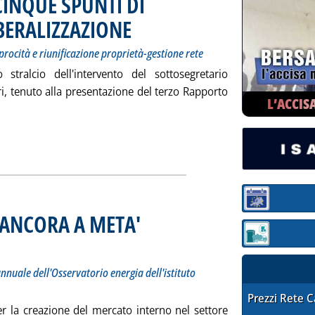
INQUE SPUNTI DI
IBERALIZZAZIONE
. Sottotitolo: Ddl energia, Borsa, Cip 6, condizioni di re
. Pubblicata sabato 31 maggio 2003 alle 13.13.
iprocità e riunificazione proprietà-gestione rete
tralcio dell'intervento del sottosegretario
i, tenuto alla presentazione del terzo Rapporto
L’ACCIS
zia: 'MAGRI (ECONOMIA), CINQUE SPUNTI DI RIFLESSIONE SULLA
Sezione:
E ANCORA A META'
Sezione: quotaz
dei mercati nel terzo rapporto annuale dell'Osservatorio energia dell'istituto milanese
ggio 2003 alle 13.11.
nnuale dell'Osservatorio energia dell'istituto
STAFFETTA PRE
Prezzi Rete 
er la creazione del mercato interno nel settore