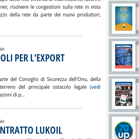
nei; risolvere le congestioni sulla rete in vista
ilizzo della rete da parte dei nuovi produttori;
eggi tutta la notizia: 'GRTN, QUADRO REGOLATORIO E' “INC
ale
LI PER L'EXPORT
o 2003 alle 15.59.
rte del Consiglio di Sicurezza dell'Onu, della
erreno del principale ostacolo legale
(vedi
Leggi tutta la notizia: 'ANCORA MOLTI OSTACOLI 
zioni di p...
ale
ONTRATTO LUKOIL
. Pubblicata martedì 27 maggio 2003 alle 15.28.