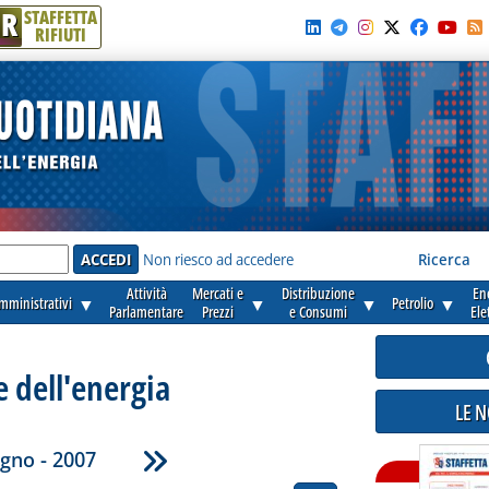
R
STAFFETTA
RIFIUTI
e'
Non riesco ad accedere
Ricerca
Attività
Mercati e
Distribuzione
En
amministrativi
▼
▼
▼
Petrolio
▼
Parlamentare
Prezzi
e Consumi
Ele
e dell'energia
LE 
gno - 2007