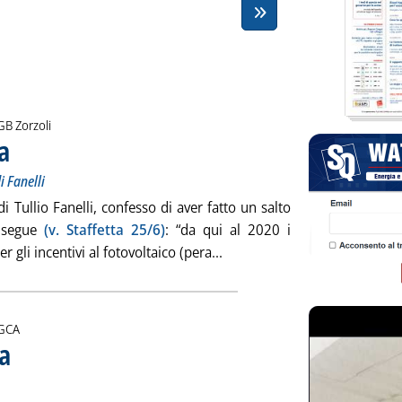
i:
GB Zorzoli
a
. Sottotitolo: Sugli oneri impropri non tornano i calcoli di Fanelli
. Pubblicata giovedì 28 giugno 2007 alle 16.2.
i Fanelli
i Tullio Fanelli, confesso di aver fatto un salto
o segue
(v. Staffetta 25/6)
: “da qui al 2020 i
Leggi tutta la notizia: 'Tan
gli incentivi al fotovoltaico (pera...
i:
GCA
a
. Sottotitolo: La relazione annuale dell'Antitrust
. Pubblicata giovedì 28 giugno 2007 alle 15.57.