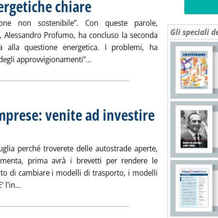
ergetiche chiare
. Pubblicata lunedì 25 giugno 2007 alle 15.23.
ione non sostenibile”. Con queste parole,
Gli speciali d
it, Alessandro Profumo, ha concluso la seconda
 alla questione energetica. I problemi, ha
Leggi tutta la notizia: 'Profumo, pol
 degli approvvigionamenti”...
mprese: venite ad investire
 alle 15.22.
uglia perché troverete delle autostrade aperte,
imenta, prima avrà i brevetti per rendere le
nto di cambiare i modelli di trasporto, i modelli
Leggi tutta la notizia: 'Idrogeno, Vendola a imprese: veni
l'in...