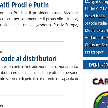
Margini Com
tti Prodi e Putin
. Pubblicata giovedì 28 giugno 2007 alle 15.35.
Listini C.C.I.A
 Romano Prodi, e il presidente russo, Vladimir
Prezzi Italia
ieri sera per commentare il protocollo d'intesa,
Stacchi Italia
truzione del nuovo gasdotto Russia-Europa,
Medie Extra-
ta la notizia: 'South Stream, soddisfatti Prodi e Putin'
Andamento E
Chiusure Set
ale
Prezzi Spot
 code ai distributori
. Pubblicata giovedì 28 giugno 2007 alle 15.
EVENTI - 
proteste contro l'introduzione del razionamento
ributori erano stati incendiati e ottanta persone
te sia ricco di petrolio, è carente di capacità di
i tutta la notizia: 'Iran, cala tensione ma code ai distributori'
ale