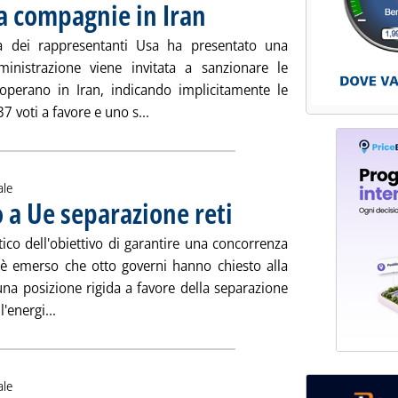
a compagnie in Iran
. Pubblicata mercoledì 27 giugno 2007 alle 1
a dei rappresentanti Usa ha presentato una
inistrazione viene invitata a sanzionare le
operano in Iran, indicando implicitamente le
Leggi tutta la notizia: 'Camera Usa, sa
7 voti a favore e uno s...
ale
 a Ue separazione reti
. Pubblicata mercoledì 27 giugno 2007 
ico dell'obiettivo di garantire una concorrenza
, è emerso che otto governi hanno chiesto alla
 posizione rigida a favore della separazione
Leggi tutta la notizia: 'Otto governi chiedono a Ue sep
l'energi...
ale