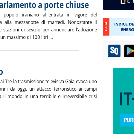
parlamento a porte chiuse
. Pubblicata mercoledì 27 giugn
 popolo iraniano all'entrata in vigore del
a alla mezzanotte di martedì. Nonostante il
e stazioni di sevizio per annunciare l'adozione
Leggi tutta la notizia: 'Iran, dopo dis
n massimo di 100 litri ...
o
. Pubblicata lunedì 25 giugno 2007 alle 16.4.
ai Tre la trasmissione televisiva Gaia evoca uno
 anni da oggi, un attacco terroristico ai campi
a il mondo in una terribile e irreversibile crisi
i tutta la notizia: 'Industria sotto assedio'