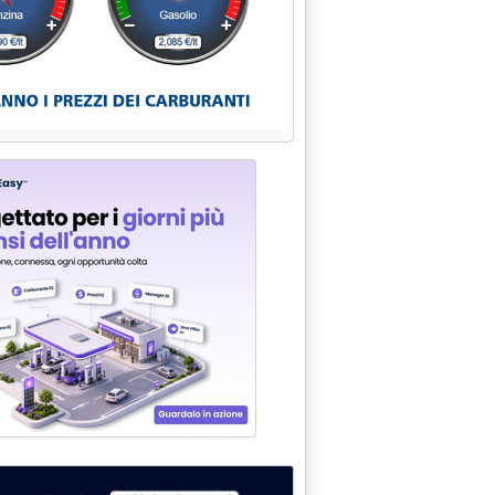
5.36.
nzioni a compagnie in Iran'
alle 15.20.
arazione reti'