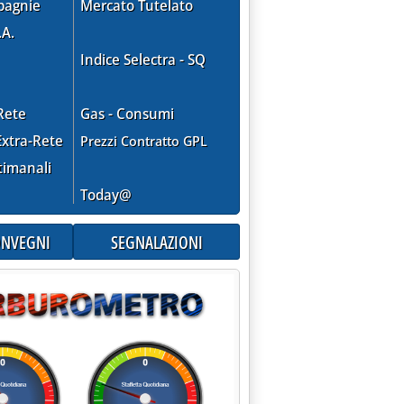
pagnie
Mercato Tutelato
.A.
Indice Selectra - SQ
Rete
Gas - Consumi
xtra-Rete
Prezzi Contratto GPL
timanali
Today@
17.
CONVEGNI
SEGNALAZIONI