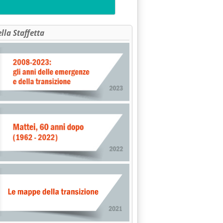
ella Staffetta
itiche energetiche chiare'
te ad investire in Puglia'