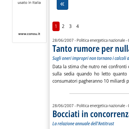
1
2
3
4
d
28/06/2007
- Politica energetica nazionale -
Tanto rumore per null
Sugli oneri impropri non tornano i calcoli d
Data la stima che nutro nei confronti d
sulla sedia quando ho letto quant
consumatori pagheranno 10 miliardi per 
d
28/06/2007
- Politica energetica nazionale -
Bocciati in concorrenz
La relazione annuale dell'Antitrust