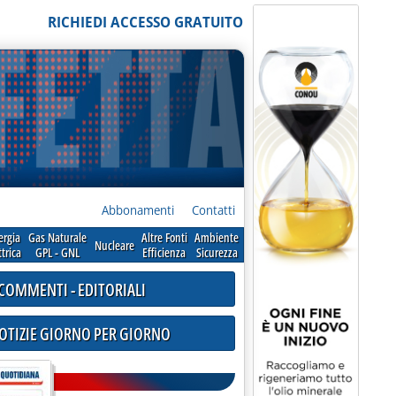
RICHIEDI ACCESSO GRATUITO
Abbonamenti
Contatti
ergia
Gas Naturale
Altre Fonti
Ambiente
Nucleare
ttrica
GPL - GNL
Efficienza
Sicurezza
COMMENTI - EDITORIALI
NOTIZIE GIORNO PER GIORNO