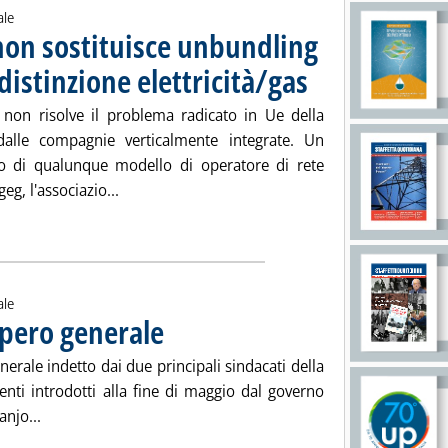
ale
 non sostituisce unbundling
istinzione elettricità/gas
. Pubblicata lunedì 25 giugno
i non risolve il problema radicato in Ue della
 dalle compagnie verticalmente integrate. Un
to di qualunque modello di operatore di rete
Leggi tutta la notizia: 'Ergeg, ‘rete europea' 
eg, l'associazio...
ia
ale
opero generale
. Pubblicata lunedì 25 giugno 2007 alle 14.45.
nerale indetto dai due principali sindacati della
enti introdotti alla fine di maggio dal governo
Leggi tutta la notizia: 'Nigeria, rientrato sciopero general
njo...