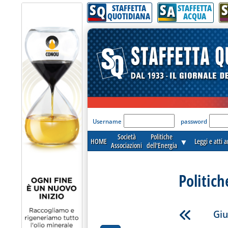
S
S
S
Q
A
STAFFETTA
STAFFETTA
QUOTIDIANA
ACQUA
'Modulo Login per acceder
Username
password
Società
Politiche
HOME
▼
Leggi e atti 
Associazioni
dell'Energia
Politich
Giu