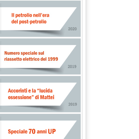
 2007 alle 15.21.
non sostituisce unbundling . Commissione Itre per distinzione ele
e'