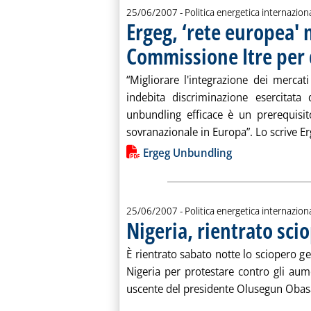
25/06/2007
- Politica energetica internazion
Ergeg, ‘rete europea'
Commissione Itre per d
“Migliorare l'integrazione dei mercat
indebita discriminazione esercitata
unbundling efficace è un prerequisi
sovranazionale in Europa”. Lo scrive Erg
Lista allegati PDF alla notiz
Ergeg Unbundling
25/06/2007
- Politica energetica internazion
Nigeria, rientrato sci
È rientrato sabato notte lo sciopero ge
Nigeria per protestare contro gli aum
uscente del presidente Olusegun Obasa