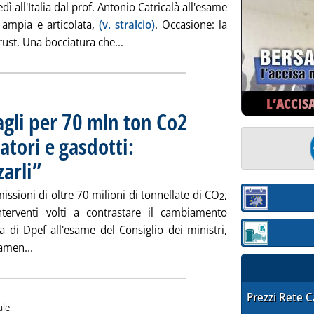
ì all'Italia dal prof. Antonio Catricalà all'esame
 ampia e articolata,
(v. stralcio)
. Occasione: la
Leggi tutta la notizia: 'Bocciati in con
trust. Una bocciatura che...
L’ACCIS
agli per 70 mln ton Co2
atori e gasdotti:
zarli”
. Pubblicata giovedì 28 giugno 2007 alle 15.56.
missioni di oltre 70 milioni di tonnellate di CO
,
2
Sezione:
interventi volti a contrastare il cambiamento
a di Dpef all'esame del Consiglio dei ministri,
Sezione: quotaz
Leggi tutta la notizia: 'Kyoto entra in Dpef: tagli per 70 
amen...
STAFFETTA PRE
Prezzi Rete 
ale