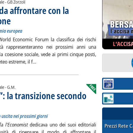
di:
ale -
GB Zorzoli
da affrontare con la
one
. Sottotitolo: Un'occasione storica per rilanciare l'economia europea
. Pubblicata venerdì 28 febbraio 2020 alle 17.11.
omia europea
orld Economic Forum la classifica dei rischi
L’ACCIS
ità rappresenteranno nei prossimi anni una
la coesione sociale, vede ai primi cinque posti,
Leggi tutta la notizia: 'Green Deal, una sfid
eo estreme, il f...
Sezione:
di:
ale -
G.M.
”: la transizione secondo
Sezione: quotaz
itolo: La recensione del volume a quattro mani in uscita nei prossimi giorni
cata venerdì 28 febbraio 2020 alle 17.11.
 uscita nei prossimi giorni
fa
l'Economist
dedicava uno dei suoi editoriali
STAFFETTA PRE
Prezzi Rete 
ssità di ripensare il modo di affrontare il