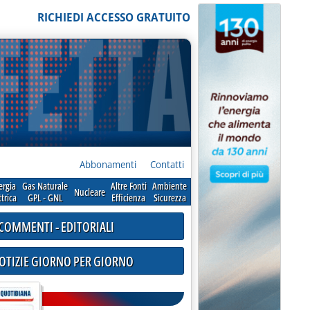
RICHIEDI ACCESSO GRATUITO
Abbonamenti
Contatti
ergia
Gas Naturale
Altre Fonti
Ambiente
Nucleare
ttrica
GPL - GNL
Efficienza
Sicurezza
COMMENTI - EDITORIALI
NOTIZIE GIORNO PER GIORNO