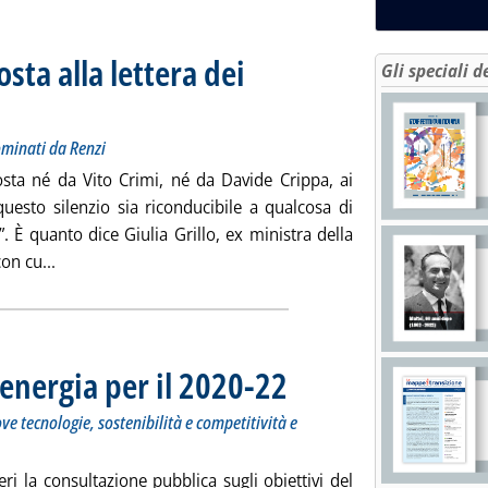
ta alla lettera dei
Gli speciali d
olo: Grillo: non ha senso confermare i vertici nominati da Renzi
ta mercoledì 26 febbraio 2020 alle 15.20.
ominati da Renzi
osta né da Vito Crimi, né da Davide Crippa, ai
questo silenzio sia riconducibile a qualcosa di
 È quanto dice Giulia Grillo, ex ministra della
Leggi tutta la notizia: 'Nomine, nessuna risposta alla l
on cu...
l'energia per il 2020-22
. Sottotitolo: Al via la consultazione pu
. Pubblicata mercoledì 26 febbraio 202
ove tecnologie, sostenibilità e competitività e
ieri la consultazione pubblica sugli obiettivi del