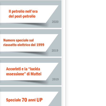
: 'Mise, gli obiettivi sull'energia per il 2020-22'
T sul peso delle potenze straniere coinvolte'