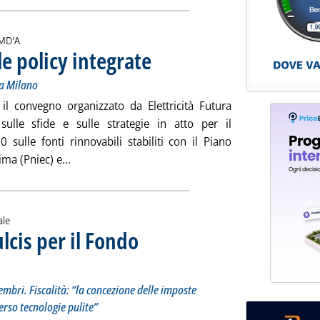
i:
MD'A
le policy integrate
. Sottotitolo: Il seminario Gse-EF della scorsa se
. Pubblicata giovedì 27 febbraio 2020 alle 14.48.
 a Milano
il convegno organizzato da Elettricità Futura
ulle sfide e sulle strategie in atto per il
 sulle fonti rinnovabili stabiliti con il Piano
Leggi tutta la notizia: 'Pniec, il vantaggio delle po
ima (Pniec) e...
ale
lcis per il Fondo
lo: Nella relazione sull'economia degli Stati membri. Fiscalità: “la concezione delle imposte su
ta giovedì 27 febbraio 2020 alle 13.13.
embri. Fiscalità: “la concezione delle imposte
erso tecnologie pulite”