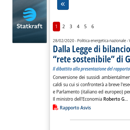
1
2
3
4
5
6
d
28/02/2020
- Politica energetica nazionale -
Dalla Legge di bilancio 
“rete sostenibile” di 
Il dibattito alla presentazione del rapporto
Conversione dei sussidi ambientalmen
caldi su cui si confronterà a breve l'ese
e Parlamento (italiano ed europeo) per 
L
Il ministro dell'Economia
Roberto G
...
Lista allegati PDF alla notiz
Rapporto Asvis