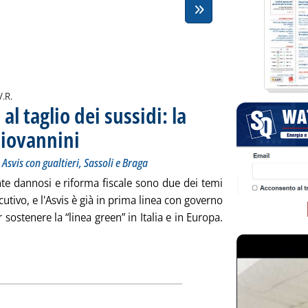
i:
V.R.
al taglio dei sussidi: la
Giovannini
. Sottotitolo: Il dibattito alla presentazione del rapporto Asvis con gual
. Pubblicata venerdì 28 febbraio 2020 alle 17.28.
 Asvis con gualtieri, Sassoli e Braga
te dannosi e riforma fiscale sono due dei temi
cutivo, e l'Asvis è già in prima linea con governo
sostenere la “linea green” in Italia e in Europa.
eggi tutta la notizia: 'Dalla Legge di bilancio al taglio dei sussid
ia