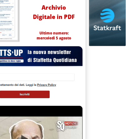
Archivio
Digitale in PDF
Ultimo numero:
mercoledì 5 agosto
tieri, Sassoli e Braga
i: la “rete sostenibile” di Giovannini'