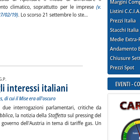
Margini Com
to climatico, soprattutto per le imprese
(v.
Listini C.C.I.A
Leggi tutta la notizia: '
27/02/19)
. Lo scorso 21 settembre lo ste...
Prezzi Italia
Stacchi Italia
Medie Extra-
Andamento E
Chiusure Set
Prezzi Spot
i:
G.P.
EVENTI - 
li interessi italiani
. Sottotitolo: Sulla mossa irrituale della Farnesin
. Pubblicata venerdì 28 febbraio 2020 alle 15.0.
, di cui il Mise era all'oscuro
 due interrogazioni parlamentari, critiche da
bblica
, la notizia della
Staffetta
sul pressing del
 governo dell'Austria in tema di tariffe gas. Un
eggi tutta la notizia: 'Il pasticcio Di Maio e gli interessi italiani'