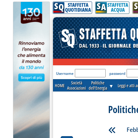
S
S
S
Q
A
STAFFETTA
STAFFETTA
QUOTIDIANA
ACQUA
'Modulo Login per acceder
Username
password
Società
Politiche
HOME
▼
Leggi e atti 
Associazioni
dell'Energia
Politich
Febb