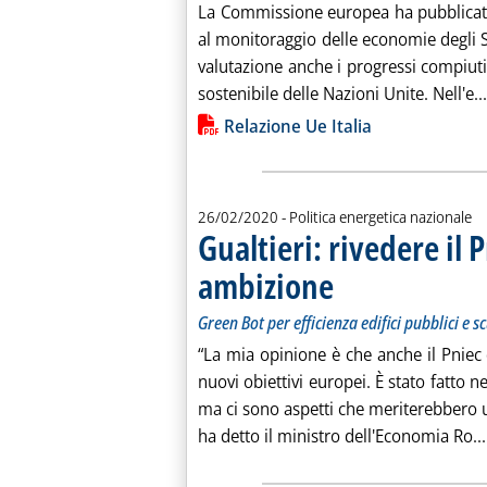
La Commissione europea ha pubblicato i
al monitoraggio delle economie degli S
valutazione anche i progressi compiuti 
sostenibile delle Nazioni Unite. Nell'e...
Lista allegati PDF alla notiz
Relazione Ue Italia
26/02/2020
- Politica energetica nazionale
Gualtieri: rivedere il
ambizione
. Sottotitolo: Green Bot per ef
. Pubblicata mercoledì 26 feb
Green Bot per efficienza edifici pubblici e s
“La mia opinione è che anche il Pniec 
nuovi obiettivi europei. È stato fatto n
ma ci sono aspetti che meriterebbero 
ha detto il ministro dell'Economia Ro...