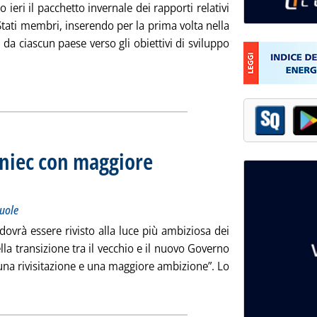
eri il pacchetto invernale dei rapporti relativi
tati membri, inserendo per la prima volta nella
da ciascun paese verso gli obiettivi di sviluppo
Leggi tutta la notizia: 'La Ue candida Ilva e Sulcis per il Fondo 
ia
 Pniec con maggiore
ficienza edifici pubblici e scuole
braio 2020 alle 16.45.
cuole
dovrà essere rivisto alla luce più ambiziosa dei
ella transizione tra il vecchio e il nuovo Governo
una rivisitazione e una maggiore ambizione”. Lo
Leggi tutta la notizia: 'Gualtieri: rivedere il Pniec con maggior