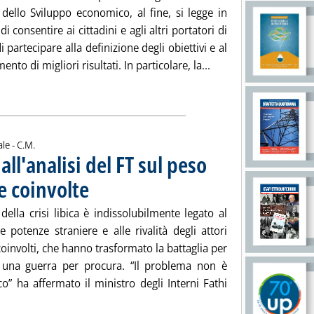
 dello Sviluppo economico, al fine, si legge in
i consentire ai cittadini e agli altri portatori di
i partecipare alla definizione degli obiettivi e al
Leggi tutta la notizia
nto di migliori risultati. In particolare, la...
di:
ale -
C.M.
dall'analisi del FT sul peso
e coinvolte
. Pubblicata mercoledì 26 febbraio 2020 alle 12.39.
 della crisi libica è indissolubilmente legato al
e potenze straniere e alle rivalità degli attori
coinvolti, che hanno trasformato la battaglia per
n una guerra per procura. “Il problema non è
ico” ha affermato il ministro degli Interni Fathi
Leggi tutta la notizia: 'Libia, l'Italia assente dall'analisi del F
.