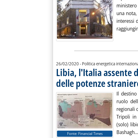
ministero
una nota, d
interessi d
raggiungime
26/02/2020
- Politica energetica internazion
Libia, l'Italia assente 
delle potenze stranier
Il destino
ruolo dell
regionali 
Tripoli i
(solo) lib
Bashagh..
Fonte: Financial Times