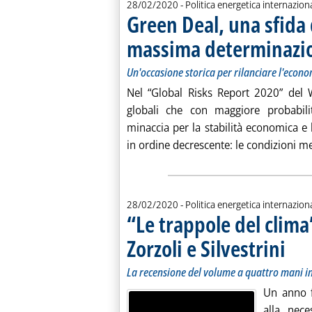
28/02/2020
- Politica energetica internazion
Green Deal, una sfida 
massima determinazi
Un'occasione storica per rilanciare l'econ
Nel “Global Risks Report 2020” del W
globali che con maggiore probabil
minaccia per la stabilità economica e 
in ordine decrescente: le condizioni met
28/02/2020
- Politica energetica internazion
“Le trappole del clima
Zorzoli e Silvestrini
. Sottot
. Pubbli
La recensione del volume a quattro mani in
Un anno 
alla nece