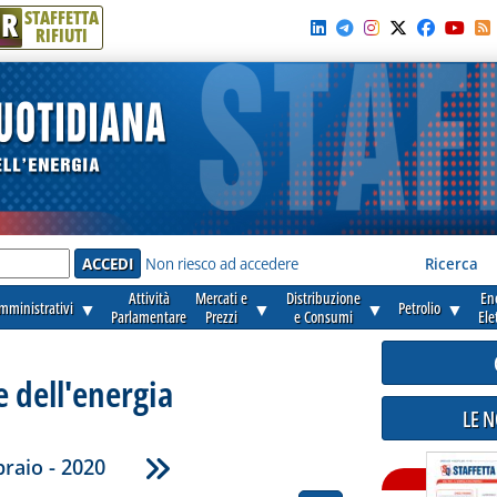
R
STAFFETTA
RIFIUTI
e'
Non riesco ad accedere
Ricerca
Attività
Mercati e
Distribuzione
En
amministrativi
▼
▼
▼
Petrolio
▼
Parlamentare
Prezzi
e Consumi
Ele
e dell'energia
LE 
raio - 2020