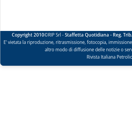
Copyright 2010
©RIP Srl -
Staffetta Quotidiana - Reg. Tri
E' vietata la riproduzione, ritrasmissione, fotocopia, immissione 
altro modo di diffusione delle notizie o ser
Rivista Italiana Petrol