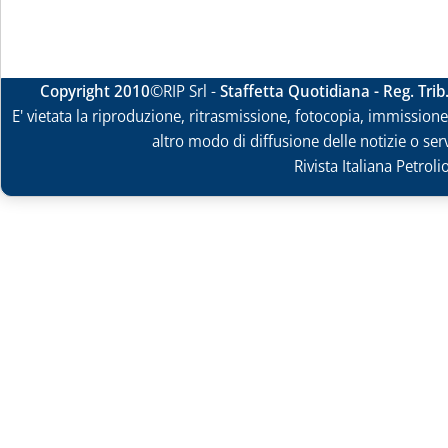
Copyright 2010
©RIP Srl -
Staffetta Quotidiana - Reg. Tri
E' vietata la riproduzione, ritrasmissione, fotocopia, immissione 
altro modo di diffusione delle notizie o ser
Rivista Italiana Petrol