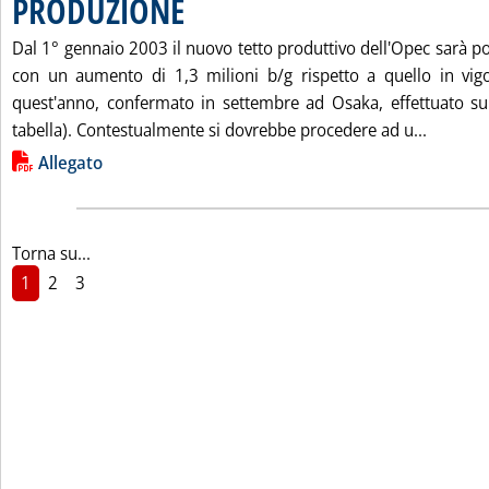
PRODUZIONE
. Pubblicata sabato 14 dicembre 2002 alle 14.55.
Dal 1° gennaio 2003 il nuovo tetto produttivo dell'Opec sarà po
con un aumento di 1,3 milioni b/g rispetto a quello in vig
quest'anno, confermato in settembre ad Osaka, effettuato su
Leggi t
tabella). Contestualmente si dovrebbe procedere ad u...
Lista allegati PDF alla notizia
Allegato
Torna su...
1
2
3