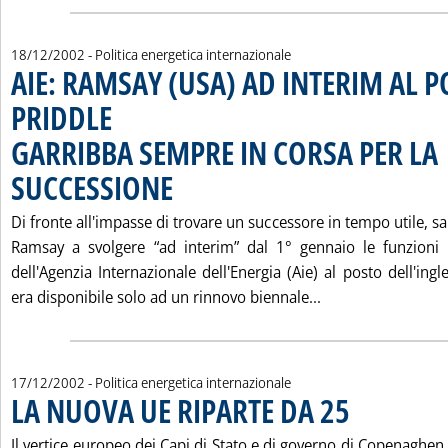
18/12/2002
- Politica energetica internazionale
AIE: RAMSAY (USA) AD INTERIM AL P
PRIDDLE
GARRIBBA SEMPRE IN CORSA PER LA
SUCCESSIONE
. Pubblicata mercoledì 18 dicembre 2002 alle 15.17.
Di fronte all'impasse di trovare un successore in tempo utile, s
Ramsay a svolgere “ad interim” dal 1° gennaio le funzioni d
dell'Agenzia Internazionale dell'Energia (Aie) al posto dell'ing
Leggi tutta la n
era disponibile solo ad un rinnovo biennale...
17/12/2002
- Politica energetica internazionale
LA NUOVA UE RIPARTE DA 25
. Pubblicata martedì
Il vertice europeo dei Capi di Stato e di governo di Copenaghen,