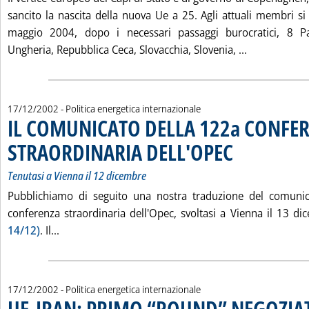
sancito la nascita della nuova Ue a 25. Agli attuali membri s
maggio 2004, dopo i necessari passaggi burocratici, 8 Pae
Leggi tutta 
Ungheria, Repubblica Ceca, Slovacchia, Slovenia, ...
17/12/2002
- Politica energetica internazionale
IL COMUNICATO DELLA 122a CONFE
STRAORDINARIA DELL'OPEC
. Sottotitolo: Tenutasi 
. Pubblicata martedì 1
Tenutasi a Vienna il 12 dicembre
Pubblichiamo di seguito una nostra traduzione del comunic
conferenza straordinaria dell'Opec, svoltasi a Vienna il 13 d
Leggi tutta la notizia: 'IL COMUNICATO DELLA 
14/12)
. Il...
17/12/2002
- Politica energetica internazionale
UE-IRAN: PRIMO “ROUND” NEGOZIAT