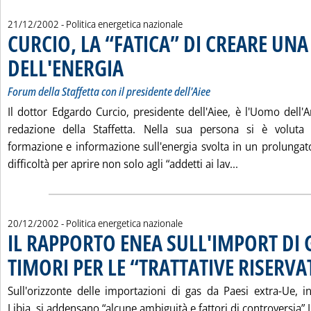
21/12/2002
- Politica energetica nazionale
CURCIO, LA “FATICA” DI CREARE UN
DELL'ENERGIA
. Sottotitolo: Forum della Staffetta con il presidente dell'
. Pubblicata sabato 21 dicembre 2002 alle 14.43.
Forum della Staffetta con il presidente dell'Aiee
Il dottor Edgardo Curcio, presidente dell'Aiee, è l'Uomo dell'
redazione della Staffetta. Nella sua persona si è voluta p
formazione e informazione sull'energia svolta in un prolungat
Leggi tutta l
difficoltà per aprire non solo agli “addetti ai lav...
20/12/2002
- Politica energetica nazionale
IL RAPPORTO ENEA SULL'IMPORT DI 
TIMORI PER LE “TRATTATIVE RISERVA
Sull'orizzonte delle importazioni di gas da Paesi extra-Ue, in
Libia, si addensano “alcune ambiguità e fattori di controversia” 