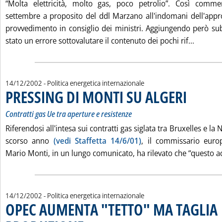
“Molta elettricità, molto gas, poco petrolio”. Così comme
settembre a proposito del ddl Marzano all'indomani dell'appro
provvedimento in consiglio dei ministri. Aggiungendo però s
Leggi t
stato un errore sottovalutare il contenuto dei pochi rif...
14/12/2002
- Politica energetica internazionale
PRESSING DI MONTI SU ALGERI
. Sottotitolo: C
. Pubblicata s
Contratti gas Ue tra aperture e resistenze
Riferendosi all'intesa sui contratti gas siglata tra Bruxelles e la 
scorso anno
(vedi Staffetta 14/6/01)
, il commissario euro
Mario Monti, in un lungo comunicato, ha rilevato che “questo ac
14/12/2002
- Politica energetica internazionale
OPEC AUMENTA "TETTO" MA TAGLIA