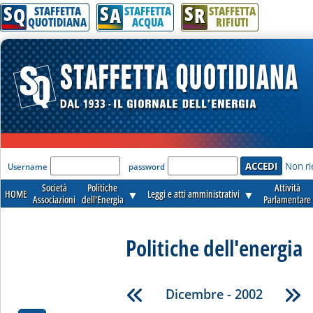
S
S
S
Q
A
R
STAFFETTA
STAFFETTA
STAFFETTA
QUOTIDIANA
ACQUA
RIFIUTI
'Modulo Login per accedere'
Non ri
Username
password
Società
Politiche
Attività
HOME
▼
Leggi e atti amministrativi
▼
Associazioni
dell'Energia
Parlamentare
Politiche dell'energia
Dicembre - 2002