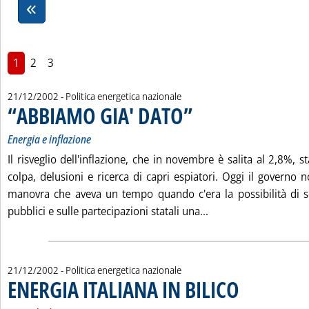
1
2
3
21/12/2002
- Politica energetica nazionale
“ABBIAMO GIA' DATO”
. Sottotitolo: Energia e inflazione
. Pubblicata sabato 21 dicembre 20
Energia e inflazione
Il risveglio dell'inflazione, che in novembre è salita al 2,8%, 
colpa, delusioni e ricerca di capri espiatori. Oggi il governo n
manovra che aveva un tempo quando c'era la possibilità di s
Leggi tutta la notiz
pubblici e sulle partecipazioni statali una...
21/12/2002
- Politica energetica nazionale
ENERGIA ITALIANA IN BILICO
. Sottotitolo: Second
. Pubblicata sabato 