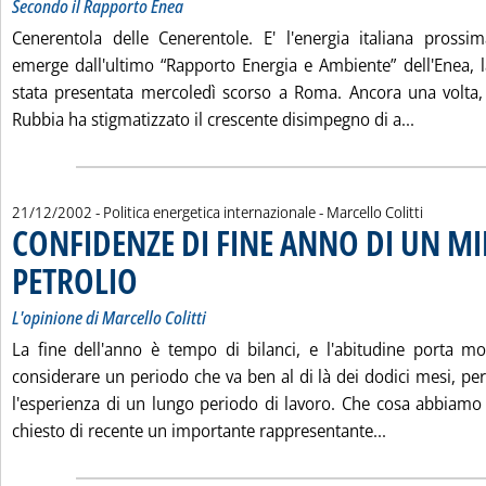
Secondo il Rapporto Enea
Cenerentola delle Cenerentole. E' l'energia italiana pross
emerge dall'ultimo “Rapporto Energia e Ambiente” dell'Enea, 
stata presentata mercoledì scorso a Roma. Ancora una volta, in
Leggi tut
Rubbia ha stigmatizzato il crescente disimpegno di a...
di:
21/12/2002
- Politica energetica internazionale -
Marcello Colitti
CONFIDENZE DI FINE ANNO DI UN MI
PETROLIO
. Sottotitolo: L'opinione di Marcello Colitti
. Pubblicata sabato 21 dicembre 2002 alle 14.41.
L'opinione di Marcello Colitti
La fine dell'anno è tempo di bilanci, e l'abitudine porta mo
considerare un periodo che va ben al di là dei dodici mesi, pe
l'esperienza di un lungo periodo di lavoro. Che cosa abbiamo 
Leggi tutta
chiesto di recente un importante rappresentante...