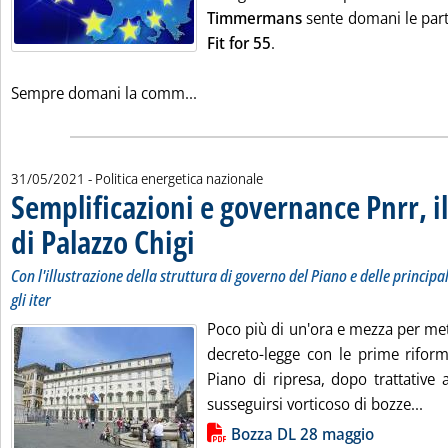
Timmermans
sente domani le parti
Fit for 55
.
Leggi tutta la notizia: 'UE, Timmerma
Sempre domani la comm...
31/05/2021
- Politica energetica nazionale
Semplificazioni e governance Pnrr, 
di Palazzo Chigi
. Sottotitolo: Con l'illustrazione della struttura di go
. Pubblicata lunedì 31 maggio 2021 alle 9.19.
Con l'illustrazione della struttura di governo del Piano e delle princip
gli iter
Poco più di un'ora e mezza per mette
decreto-legge con le prime riform
Piano di ripresa, dopo trattative
Leg
susseguirsi vorticoso di bozze...
Lista allegati PDF alla notizia
Bozza DL 28 maggio