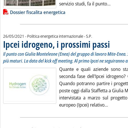
Leggi tu
servizio studi, fa il punto...
Lista allegati PDF alla notizia
Dossier fiscalita energetica
di:
26/05/2021
- Politica energetica internazionale -
S.P.
Ipcei idrogeno, i prossimi passi
. Sottotitolo
. Pubblicata 
Il punto con Giulia Monteleone (Enea) del gruppo di lavoro Mite-Enea. S
più maturi. La data del kick off meeting. Al primo Ipcei ne seguiranno a
Quante e quali aziende sono sta
seconda fase dell'Ipcei idrogeno?
Quando potranno partire i proget
poste oggi dalla Staffetta a Giulia 
intervistata a marzo sul progett
Leggi tutt
europeo (Ipcei) relativo...