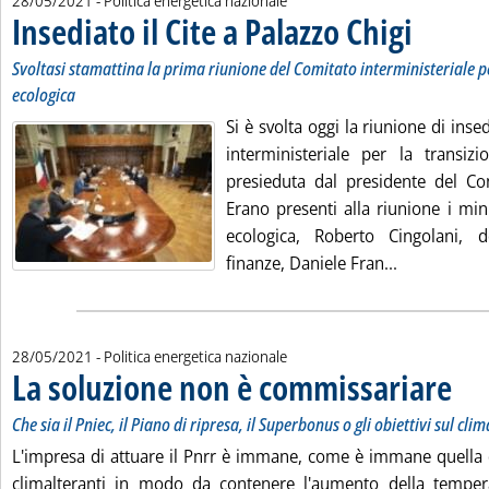
28/05/2021
- Politica energetica nazionale
Insediato il Cite a Palazzo Chigi
. Sottotitolo: 
. Pubblicata v
Svoltasi stamattina la prima riunione del Comitato interministeriale p
ecologica
Si è svolta oggi la riunione di in
interministeriale per la transizi
presieduta dal presidente del Con
Erano presenti alla riunione i mini
ecologica, Roberto Cingolani, d
Leggi tutta l
finanze, Daniele Fran...
28/05/2021
- Politica energetica nazionale
La soluzione non è commissariare
. Sottot
. Pubbl
Che sia il Pniec, il Piano di ripresa, il Superbonus o gli obiettivi sul clim
L'impresa di attuare il Pnrr è immane, come è immane quella d
climalteranti in modo da contenere l'aumento della temper