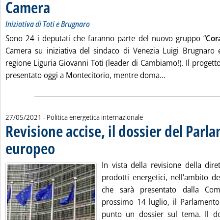
Camera
. Sottotitolo: Iniziativa di Toti e Brugnaro
. Pubblicata giovedì 27 maggio 2021 alle 12.19.
Iniziativa di Toti e Brugnaro
Sono 24 i deputati che faranno parte del nuovo gruppo “
Cora
Camera su iniziativa del sindaco di Venezia Luigi Brugnaro 
regione Liguria Giovanni Toti (leader di Cambiamo!). Il progetto 
Leggi tutta la n
presentato oggi a Montecitorio, mentre doma...
27/05/2021
- Politica energetica internazionale
Revisione accise, il dossier del Parl
europeo
. Pubblicata giovedì 27 maggio 2021 alle 8.36.
In vista della revisione della diret
prodotti energetici, nell'ambito d
che sarà presentato dalla Com
prossimo 14 luglio, il Parlamen
punto un dossier sul tema. Il d