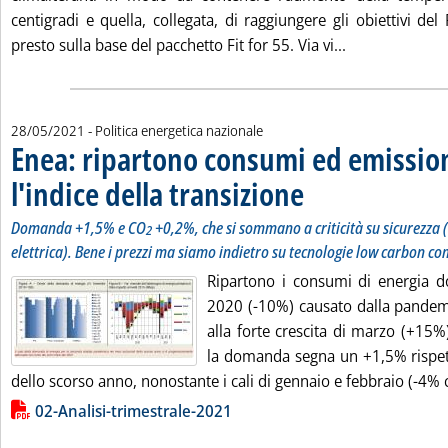
centigradi e quella, collegata, di raggiungere gli obiettivi de
Leggi tutta la
presto sulla base del pacchetto Fit for 55. Via vi...
28/05/2021
- Politica energetica nazionale
Enea: ripartono consumi ed emission
l'indice della transizione
. Sottotitolo: Domanda +1,5% 
. Pubblicata venerdì 28 maggi
Domanda +1,5% e CO
+0,2%, che si sommano a criticità su sicurezza (
2
elettrica). Bene i prezzi ma siamo indietro su tecnologie low carbon co
Ripartono i consumi di energia do
2020 (-10%) causato dalla pandemi
alla forte crescita di marzo (+15%
la domanda segna un +1,5% rispett
dello scorso anno, nonostante i cali di gennaio e febbraio (-4% c
Lista allegati PDF alla notizia
02-Analisi-trimestrale-2021