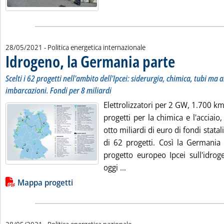
28/05/2021
- Politica energetica internazionale
Idrogeno, la Germania parte
. Sottotitolo: Scelti
. Pubblicata venerdì
Scelti i 62 progetti nell'ambito dell'Ipcei: siderurgia, chimica, tubi ma 
imbarcazioni. Fondi per 8 miliardi
Elettrolizzatori per 2 GW, 1.700 km 
progetti per la chimica e l'acciaio,
otto miliardi di euro di fondi statal
di 62 progetti. Così la Germania 
progetto europeo Ipcei sull'idrog
Leggi tutta la notizia: 'Idr
oggi ...
Lista allegati PDF alla notizia
Mappa progetti