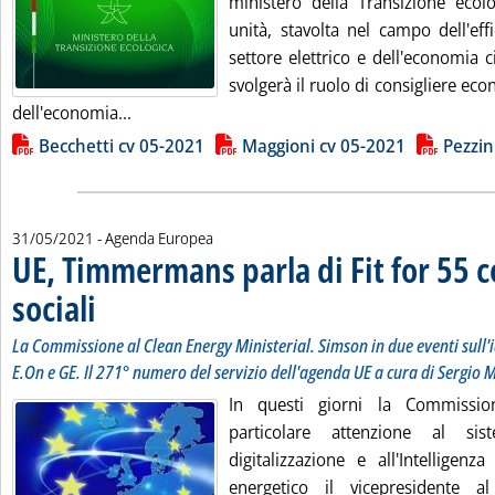
ministero della Transizione ecolo
unità, stavolta nel campo dell'eff
settore elettrico e dell'economia ci
svolgerà il ruolo di consigliere ec
Leggi tutta la notizia: 'Mite recluta tre esperti
dell'economia...
Lista allegati PDF alla notizia
Becchetti cv 05-2021
Maggioni cv 05-2021
Pezzin
31/05/2021
- Agenda Europea
UE, Timmermans parla di Fit for 55 co
sociali
. Sottotitolo: La Commissione al Clean Energy Ministerial. Simson in due eve
. Pubblicata lunedì 31 maggio 2021 alle 11.24.
La Commissione al Clean Energy Ministerial. Simson in due eventi sull'i
E.On e GE. Il 271° numero del servizio dell'agenda UE a cura di Sergio 
In questi giorni la Commissio
particolare attenzione al sis
digitalizzazione e all'Intelligenz
energetico il vicepresidente