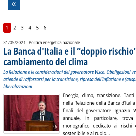
1
2
3
4
5
6
31/05/2021
- Politica energetica nazionale
La Banca d'Italia e il “doppio rischio
cambiamento del clima
. Sottotitolo: La Relazione e le co
. Pubblicata lunedì 31 maggio 202
La Relazione e le considerazioni del governatore Visco. Obbligazioni ver
aziende di rafforzarsi per la transizione, ripresa dell'inflazione e (ausp
liberalizzazioni
Energia, clima, transizione. Tanti
nella Relazione della Banca d'Italia
finali del governatore
Ignazio V
annuale, in particolare, trov
monografico dedicato ai rischi cl
Leggi tutta 
sostenibile e al ruolo...