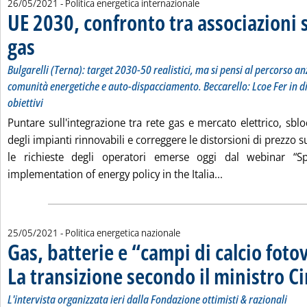
26/05/2021
- Politica energetica internazionale
UE 2030, confronto tra associazioni s
gas
. Sottotitolo: Bulgarelli (Terna): target 2030-50 realistici, ma si pensi al percorso 
. Pubblicata mercoledì 26 maggio 2021 alle 14.37.
Bulgarelli (Terna): target 2030-50 realistici, ma si pensi al percorso an
comunità energetiche e auto-dispacciamento. Beccarello: Lcoe Fer in di
obiettivi
Puntare sull'integrazione tra rete gas e mercato elettrico, sblo
degli impianti rinnovabili e correggere le distorsioni di prezzo 
le richieste degli operatori emerse oggi dal webinar “Spo
Leggi tutta la not
implementation of energy policy in the Italia...
25/05/2021
- Politica energetica nazionale
Gas, batterie e “campi di calcio fotov
La transizione secondo il ministro C
L'intervista organizzata ieri dalla Fondazione ottimisti & razionali