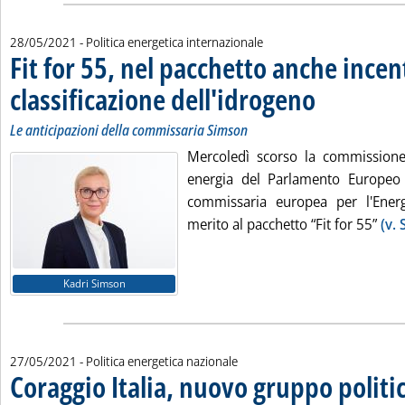
28/05/2021
- Politica energetica internazionale
Fit for 55, nel pacchetto anche incent
classificazione dell'idrogeno
. Sottotitolo: Le ant
. Pubblicata venerdì
Le anticipazioni della commissaria Simson
Mercoledì scorso la commissione 
energia del Parlamento Europeo (
commissaria europea per l'Energ
merito al pacchetto “Fit for 55”
(v.
Kadri Simson
27/05/2021
- Politica energetica nazionale
Coraggio Italia, nuovo gruppo politic