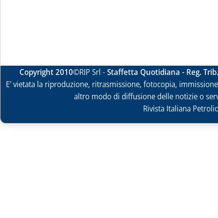
Copyright 2010
©RIP Srl -
Staffetta Quotidiana - Reg. Tri
E' vietata la riproduzione, ritrasmissione, fotocopia, immissione 
altro modo di diffusione delle notizie o ser
Rivista Italiana Petrol