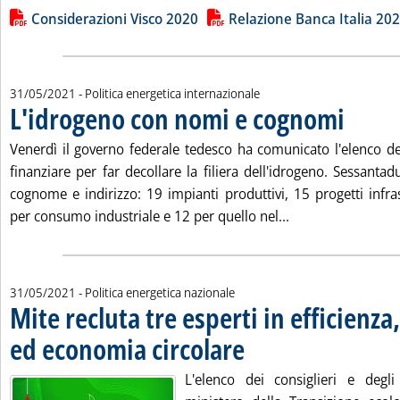
Lista allegati PDF alla notizia
Considerazioni Visco 2020
Relazione Banca Italia 20
31/05/2021
- Politica energetica internazionale
L'idrogeno con nomi e cognomi
. Pubblicata 
Venerdì il governo federale tedesco ha comunicato l'elenco de
finanziare per far decollare la filiera dell'idrogeno. Sessant
cognome e indirizzo: 19 impianti produttivi, 15 progetti infras
Leggi tutta la no
per consumo industriale e 12 per quello nel...
31/05/2021
- Politica energetica nazionale
Mite recluta tre esperti in efficienza,
ed economia circolare
. Pubblicata lunedì 31 maggio 2021 a
L'elenco dei consiglieri e degli 