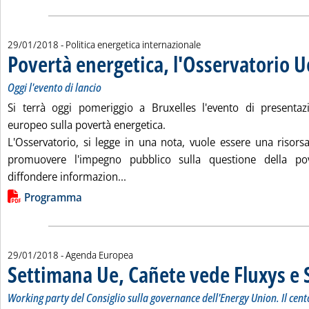
29/01/2018
- Politica energetica internazionale
Povertà energetica, l'Osservatorio U
Oggi l'evento di lancio
Si terrà oggi pomeriggio a Bruxelles l'evento di presentazi
europeo sulla povertà energetica.
L'Osservatorio, si legge in una nota, vuole essere una risorsa
promuovere l'impegno pubblico sulla questione della pov
Leggi tutta la notizia: 'Povertà energ
diffondere informazion...
Lista allegati PDF alla notizia
Programma
29/01/2018
- Agenda Europea
Settimana Ue, Cañete vede Fluxys e
Working party del Consiglio sulla governance dell'Energy Union. Il ce