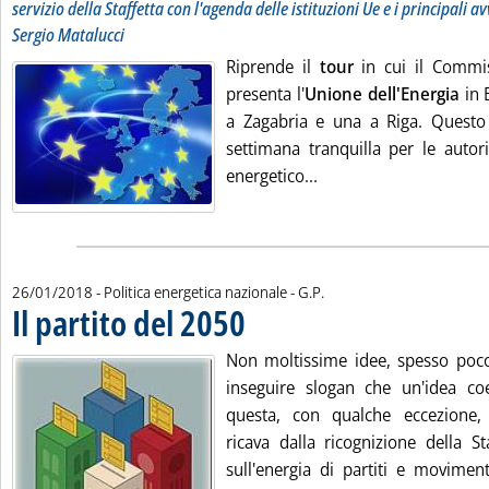
servizio della Staffetta con l'agenda delle istituzioni Ue e i principali 
Sergio Matalucci
Riprende il
tour
in cui il Commis
presenta l'
Unione dell'Energia
in 
a Zagabria e una a Riga. Questo
settimana tranquilla per le auto
Leggi tutta la notizi
energetico...
di:
26/01/2018
- Politica energetica nazionale -
G.P.
Il partito del 2050
. Pubblicata venerdì 26 gennaio 2018 alle 16.6
Non moltissime idee, spesso poco
inseguire slogan che un'idea coe
questa, con qualche eccezione, 
ricava dalla ricognizione della St
sull'energia di partiti e moviment