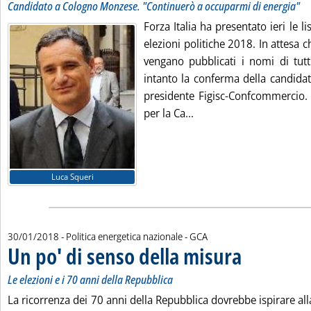
Candidato a Cologno Monzese. "Continuerò a occuparmi di energia"
Forza Italia ha presentato ieri le li
elezioni politiche 2018. In attesa c
vengano pubblicati i nomi di tutti
intanto la conferma della candidat
presidente Figisc-Confcommercio. 
Leggi tutta la notizia: '
per la Ca...
Luca Squeri
di:
30/01/2018
- Politica energetica nazionale -
GCA
Un po' di senso della misura
. Sottotitolo: Le elez
. Pubblicata martedì
Le elezioni e i 70 anni della Repubblica
La ricorrenza dei 70 anni della Repubblica dovrebbe ispirare alla