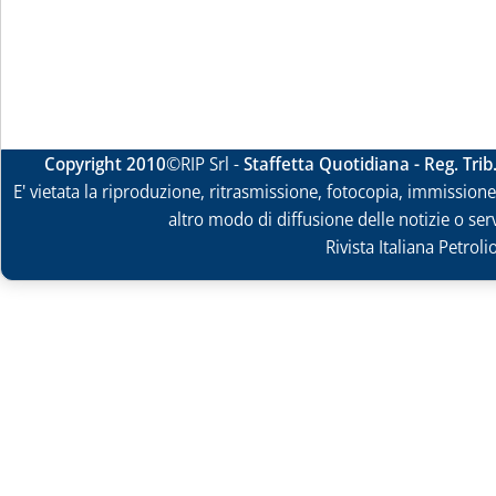
Copyright 2010
©RIP Srl -
Staffetta Quotidiana - Reg. Tri
E' vietata la riproduzione, ritrasmissione, fotocopia, immissione 
altro modo di diffusione delle notizie o ser
Rivista Italiana Petrol