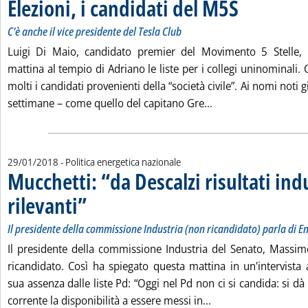
Elezioni, i candidati del M5S
. Sottotitolo: C'è anc
. Pubblicata lunedì 2
C'è anche il vice presidente del Tesla Club
Luigi Di Maio, candidato premier del Movimento 5 Stelle, 
mattina al tempio di Adriano le liste per i collegi uninominali.
molti i candidati provenienti della “società civile”. Ai nomi noti g
Leggi tutta la notizi
settimane – come quello del capitano Gre...
29/01/2018
- Politica energetica nazionale
Mucchetti: “da Descalzi risultati indu
rilevanti”
. Sottotitolo: Il presidente della commissione Industria (non ricandi
. Pubblicata lunedì 29 gennaio 2018 alle 18.14.
Il presidente della commissione Industria (non ricandidato) parla di En
Il presidente della commissione Industria del Senato, Massi
ricandidato. Così ha spiegato questa mattina in un'intervista 
sua assenza dalle liste Pd: “Oggi nel Pd non ci si candida: si dà
Leggi tutta la notizi
corrente la disponibilità a essere messi in...