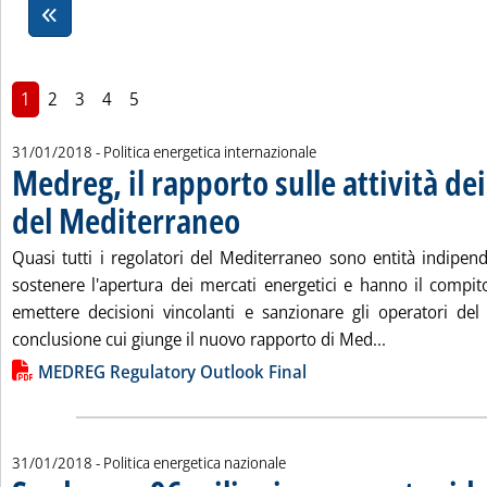
1
2
3
4
5
31/01/2018
- Politica energetica internazionale
Medreg, il rapporto sulle attività dei
del Mediterraneo
. Pubblicata mercoledì 31 gennaio 2018 alle 18
Quasi tutti i regolatori del Mediterraneo sono entità indipen
sostenere l'apertura dei mercati energetici e hanno il compito 
emettere decisioni vincolanti e sanzionare gli operatori de
Leggi tutta l
conclusione cui giunge il nuovo rapporto di Med...
Lista allegati PDF alla notizia
MEDREG Regulatory Outlook Final
31/01/2018
- Politica energetica nazionale