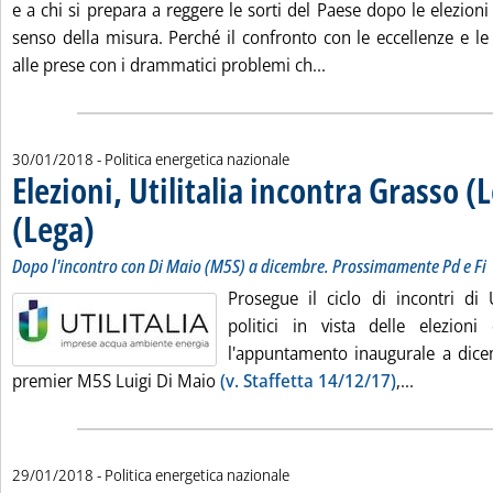
e a chi si prepara a reggere le sorti del Paese dopo le elezion
senso della misura. Perché il confronto con le eccellenze e le
Leggi tutta la notizia
alle prese con i drammatici problemi ch...
30/01/2018
- Politica energetica nazionale
Elezioni, Utilitalia incontra Grasso (
(Lega)
. Sottotitolo: Dopo l'incontro con Di Maio (M5S) a dicembre. Prossimamente
. Pubblicata martedì 30 gennaio 2018 alle 10.13.
Dopo l'incontro con Di Maio (M5S) a dicembre. Prossimamente Pd e Fi
Prosegue il ciclo di incontri di U
politici in vista delle elezio
l'appuntamento inaugurale a dice
Leggi tutta
premier M5S Luigi Di Maio
(v. Staffetta 14/12/17)
,...
29/01/2018
- Politica energetica nazionale