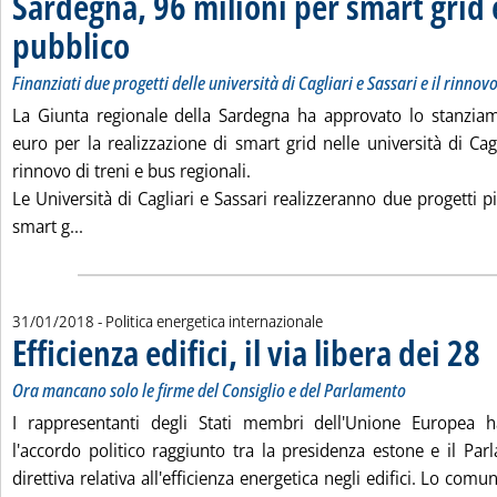
Sardegna, 96 milioni per smart grid 
pubblico
. Sottotitolo: Finanziati due progetti delle università di Cagliari e Sassa
. Pubblicata mercoledì 31 gennaio 2018 alle 16.14.
Finanziati due progetti delle università di Cagliari e Sassari e il rinnovo
La Giunta regionale della Sardegna ha approvato lo stanziam
euro per la realizzazione di smart grid nelle università di Cagl
rinnovo di treni e bus regionali.
Le Università di Cagliari e Sassari realizzeranno due progetti pi
Leggi tutta la notizia: 'Sardegna, 96 milioni per smar
smart g...
31/01/2018
- Politica energetica internazionale
Efficienza edifici, il via libera dei 28
. S
. P
Ora mancano solo le firme del Consiglio e del Parlamento
I rappresentanti degli Stati membri dell'Unione Europea 
l'accordo politico raggiunto tra la presidenza estone e il Pa
direttiva relativa all'efficienza energetica negli edifici. Lo comun