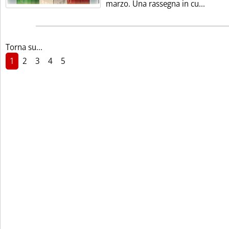
Leggi t
marzo. Una rassegna in cu...
Torna su...
1
2
3
4
5