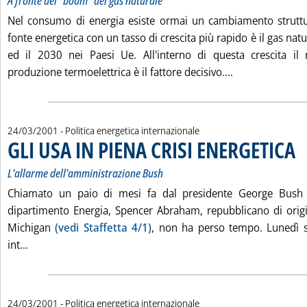
A fronte del “boom” del gas naturale
Nel consumo di energia esiste ormai un cambiamento struttur
fonte energetica con un tasso di crescita più rapido è il gas nat
ed il 2030 nei Paesi Ue. All'interno di questa crescita il 
Leggi tutta la 
produzione termoelettrica è il fattore decisivo....
24/03/2001
- Politica energetica internazionale
GLI USA IN PIENA CRISI ENERGETICA
. S
. P
L'allarme dell'amministrazione Bush
Chiamato un paio di mesi fa dal presidente George Bush j
dipartimento Energia, Spencer Abraham, repubblicano di origi
Michigan
(vedi Staffetta 4/1)
, non ha perso tempo. Lunedì s
Leggi tutta la notizia: 'GLI USA IN PIENA CRISI ENERGETI
int...
24/03/2001
- Politica energetica internazionale