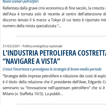
Nuovi scenari petroliferi
Rallentata dalla grave crisi economica di fine secolo, la crescit
dell'Asia è tornata solo di recente al centro dell'attenzione d
discorso tenuto il 6 marzo a Tokyo (il cui testo è riportato in
Leggi tutta la notizia: '
numero della rivista specializzata “...
31/03/2001
- Politica energetica nazionale
L'INDUSTRIA PETROLIFERA COSTRETT
“NAVIGARE A VISTA”
. Sottotitolo: Cresce l'incertezza e preva
. Pubblicata sabato 31 marzo 2001 alle 1
Cresce l'incertezza e prevalgono le strategie di breve-medio periodo
“Strategie delle imprese petrolifere e riduzione dei costi di esp
è il titolo della relazione che il presidente dell'Aiee, Edgardo 
seminario su “Innovazione nell'upstream petrolifero” che si è
Leggi tutta la notizia: 
Milano (v. Staffetta 10/3). La pubbli...