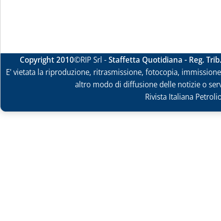
Copyright 2010
©RIP Srl -
Staffetta Quotidiana - Reg. Tri
E' vietata la riproduzione, ritrasmissione, fotocopia, immissione 
altro modo di diffusione delle notizie o ser
Rivista Italiana Petrol