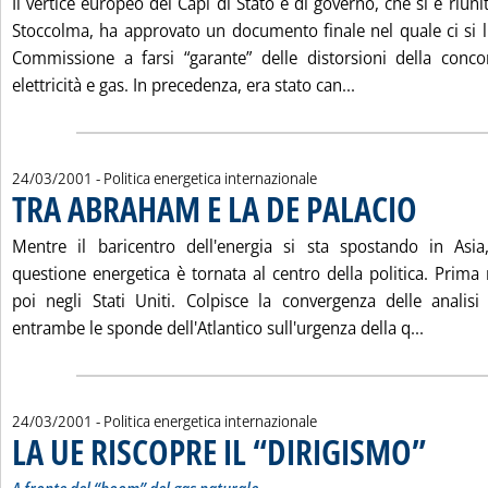
Il vertice europeo dei Capi di Stato e di governo, che si è riuni
Stoccolma, ha approvato un documento finale nel quale ci si 
Commissione a farsi “garante” delle distorsioni della conco
Leggi tutta la n
elettricità e gas. In precedenza, era stato can...
24/03/2001
- Politica energetica internazionale
TRA ABRAHAM E LA DE PALACIO
. Pubblicata 
Mentre il baricentro dell'energia si sta spostando in Asi
questione energetica è tornata al centro della politica. Prima
poi negli Stati Uniti. Colpisce la convergenza delle analis
Leggi tu
entrambe le sponde dell'Atlantico sull'urgenza della q...
24/03/2001
- Politica energetica internazionale
LA UE RISCOPRE IL “DIRIGISMO”
. Sottotitol
. Pubblicat