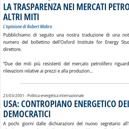
LA TRASPARENZA NEI MERCATI PETRO
ALTRI MITI
. Sottotitolo: L'opinione di Robert Mabro
. Pubblicata sabato 24 marzo 2001 alle 15.14.
L'opinione di Robert Mabro
Pubblichiamo di seguito una nostra traduzione di una nota
numero del bollettino dell'Oxford Institute for Energy St
direttore.
“Due dei miti più resistenti del mercato petrolifero riguar
Leggi tutta la n
rilevazioni relative ai prezzi e alla produzion...
23/03/2001
- Politica energetica internazionale
USA: CONTROPIANO ENERGETICO DE
DEMOCRATICI
. Pubblicata venerdì 23 marzo 2001 alle 15.29.
A pochi giorni dalle dichiarazioni del nuovo segretario all