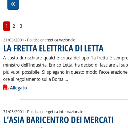
1
2
3
31/03/2001
- Politica energetica nazionale
LA FRETTA ELETTRICA DI LETTA
. Pubblicata saba
A costo di rischiare qualche critica del tipo “la fretta è sempre 
ministro dell'Industria, Enrico Letta, ha deciso di lasciare al suo
più vuoti possibile. Si spiegano in questo modo l'accelerazion
Leggi tutta la notizia: 'LA F
ore al regolamento sulla Borsa ...
Lista allegati PDF alla notizia
Allegato
31/03/2001
- Politica energetica internazionale
L'ASIA BARICENTRO DEI MERCATI
. Sottotito
. Pubblica