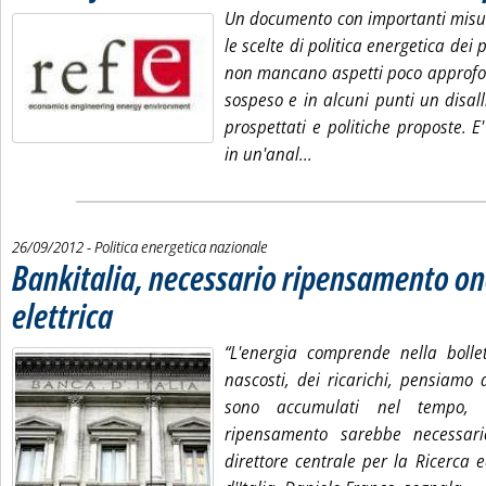
Un documento con importanti misur
le scelte di politica energetica dei
non mancano aspetti poco approfond
sospeso e in alcuni punti un disal
prospettati e politiche proposte. E
Leggi tutta la notizia: '
in un'anal...
26/09/2012
- Politica energetica nazionale
Bankitalia, necessario ripensamento one
elettrica
. Pubblicata mercoledì 26 settembre 2012 alle 18.5.
“L'energia comprende nella bollet
nascosti, dei ricarichi, pensiamo a
sono accumulati nel tempo,
ripensamento sarebbe necessario
direttore centrale per la Ricerca