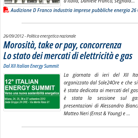
L
d'Italia, Daniele Franco, segnala...
Lista allegati PDF alla notizia
Audizione D Franco industria imprese pubbliche energia 26 0
26/09/2012
- Politica energetica nazionale
Morosità, take or pay, concorrenza
Lo stato dei mercati di elettricità e gas
. So
. Pu
Dal XII Italian Energy Summit
La giornata di ieri del XII It
organizzato dal Sole24Ore e che si
è stata dedicata ai mercati del gas 
è stata la sessione sul gas,
presentazioni di Alessandro Bianc
Legg
Matteo Neri (Ernst & Young) e ...