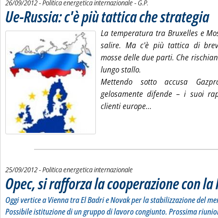
di:
26/09/2012
- Politica energetica internazionale -
G.P.
Ue-Russia: c'è più tattica che strategia
. Pu
La temperatura tra Bruxelles e Mo
salire. Ma c'è più tattica di bre
mosse delle due parti. Che rischiano
lungo stallo.
Mettendo sotto accusa Gazp
gelosamente difende – i suoi rap
Leggi tutta la notizi
clienti europe...
25/09/2012
- Politica energetica internazionale
Opec, si rafforza la cooperazione con la
Oggi vertice a Vienna tra El Badri e Novak per la stabilizzazione del me
Possibile istituzione di un gruppo di lavoro congiunto. Prossima riuni