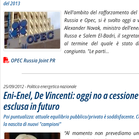
del 2013
Nell'ambito del rafforzamento del 
Russia e Opec, si è svolto oggi a 
Alexander Novak, ministro dell'ene
Russa e Salem El-Badri, il segreta
al termine del quale è stato d
Leggi tutta la
congiunto. "Le parti...
Lista allegati PDF alla notizia
OPEC Russia Joint PR
25/09/2012
- Politica energetica nazionale
Eni-Enel, De Vincenti: oggi no a cession
esclusa in futuro
. Sottotitolo: Poi puntualizza: attuale equilibrio pubblico/pri
. Pubblicata martedì 25 settembre 2012 alle 17.44.
Poi puntualizza: attuale equilibrio pubblico/privato è soddisfacente. Cd
la nascita di nuovi "campioni"
“Al momento non prevediamo un