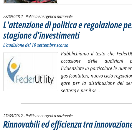
28/09/2012
- Politica energetica nazionale
L'attenzione di politica e regolazione p
stagione d'investimenti
. Sottotitolo: L'audizione del 19 settembre 
. Pubblicata venerdì 28 settembre 2012 all
L'audizione del 19 settembre scorso
Pubblichiamo il testo che FederUt
occasione delle audizioni pe
Evidenziate in particolare le numero
gas (contatori, nuovo ciclo regolato
gare per la distribuzione del ser
Leggi tutta la n
settore) e per il se...
27/09/2012
- Politica energetica nazionale
Rinnovabili ed efficienza tra innovazion