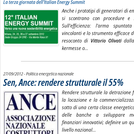
La terza giornata dell'Italian Energy Summit
Anche i prototipi di generatori di 
si scontrano con procedure e s
Sull'efficienza: l'arma spuntat
vincolanti e lo strumento efficace de
resoconto di
Vittorio Olivati
dalla
Leggi tutta la notizia:
kermesse o...
27/09/2012
- Politica energetica nazionale
Sen, Ance: rendere strutturale il 55%
. Pubbli
Rendere strutturale la detrazione f
la locazione e la commercializzaz
sotto di una certa classe energetica
delle banche a sviluppare mod
finanziari innovativi; definire un q
Leggi tutta la noti
livello nazional...