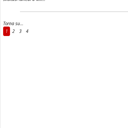
Torna su...
1
2
3
4