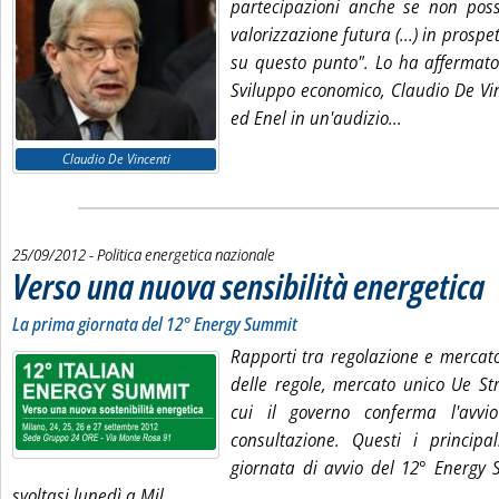
partecipazioni anche se non pos
valorizzazione futura (...) in prospe
su questo punto". Lo ha affermato 
Sviluppo economico, Claudio De Vin
Leggi tutta l
ed Enel in un'audizio...
Claudio De Vincenti
25/09/2012
- Politica energetica nazionale
Verso una nuova sensibilità energetica
. S
. P
La prima giornata del 12° Energy Summit
Rapporti tra regolazione e mercato
delle regole, mercato unico Ue Str
cui il governo conferma l'avvi
consultazione. Questi i principal
giornata di avvio del 12° Energy 
Leggi tutta la notizia: 'Verso una nuova se
svoltasi lunedì a Mil...