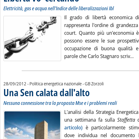
Elettricità, gas e acqua nell'Indice delle liberalizzazioni Ibl
Il grado di libertà economica 
rappresenta l'ordine di grandezza 
court. Quanto più un'economia è l
possono essere le sue prospettive
occupazione di buona qualità e
Le
parole che Carlo Stagnaro scriv...
di:
28/09/2012
- Politica energetica nazionale -
GB Zorzoli
Una Sen calata dall'alto
. Sottotitolo: Nessuna connession
. Pubblicata venerdì 28 settembre
Nessuna connessione tra la proposta Mse e i problemi reali
L'analisi della Strategia Energetic
una settimana fa sulla
Staffetta
d
articolo)
è particolarmente stimo
dove individua nel documento l'