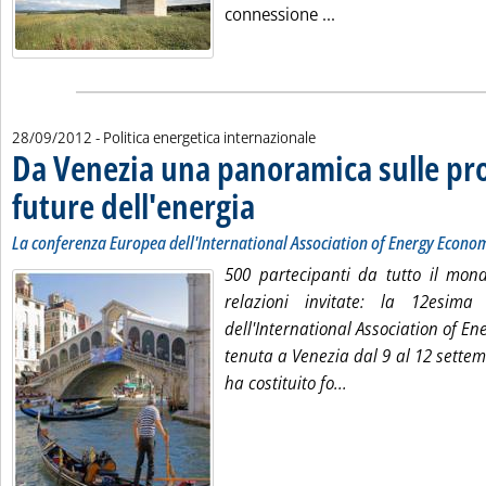
Leggi tutta la notiz
connessione ...
28/09/2012
- Politica energetica internazionale
Da Venezia una panoramica sulle pr
future dell'energia
. Sottotitolo: La conferenza Europea dell'Int
. Pubblicata venerdì 28 settembre 2012 alle 
La conferenza Europea dell'International Association of Energy Econo
500 partecipanti da tutto il mo
relazioni invitate: la 12esim
dell'International Association of En
tenuta a Venezia dal 9 al 12 sette
Leggi tutta la noti
ha costituito fo...