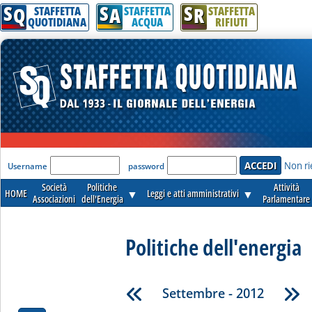
S
S
S
Q
A
R
STAFFETTA
STAFFETTA
STAFFETTA
QUOTIDIANA
ACQUA
RIFIUTI
'Modulo Login per accedere'
Non ri
Username
password
Società
Politiche
Attività
HOME
▼
Leggi e atti amministrativi
▼
Associazioni
dell'Energia
Parlamentare
Politiche dell'energia
Settembre - 2012