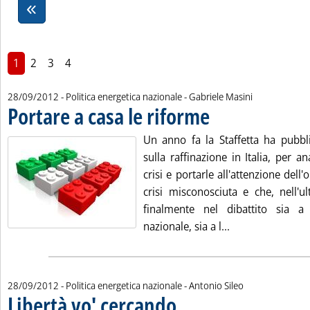
1
2
3
4
di:
28/09/2012
- Politica energetica nazionale -
Gabriele Masini
Portare a casa le riforme
. Pubblicata venerdì 28 settem
Un anno fa la Staffetta ha pubbl
sulla raffinazione in Italia, per an
crisi e portarle all'attenzione dell
crisi misconosciuta e che, nell'
finalmente nel dibattito sia a l
Leggi tutta la no
nazionale, sia a l...
di:
28/09/2012
- Politica energetica nazionale -
Antonio Sileo
Libertà vo' cercando
. Sottotitolo: Elettricità, gas e acqua nell'
. Pubblicata venerdì 28 settembre 2012 a